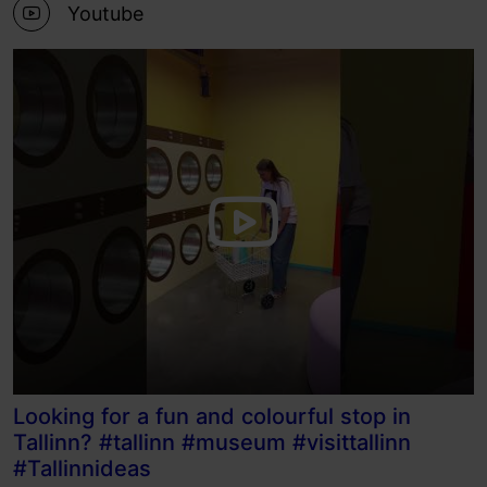
Youtube
Looking for a fun and colourful stop in
Tallinn? #tallinn #museum #visittallinn
#Tallinnideas