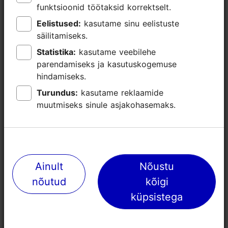
funktsioonid töötaksid korrektselt.
funktsioonid töötaksid korrektselt.
Tööstuspärand ja uus energia
Eelistused:
Eelistused:
kasutame sinu eelistuste
kasutame sinu eelistuste
säilitamiseks.
säilitamiseks.
Statistika:
Statistika:
kasutame veebilehe
kasutame veebilehe
parendamiseks ja kasutuskogemuse
parendamiseks ja kasutuskogemuse
hindamiseks.
hindamiseks.
Turundus:
Turundus:
kasutame reklaamide
kasutame reklaamide
muutmiseks sinule asjakohasemaks.
muutmiseks sinule asjakohasemaks.
Ainult
Ainult
Nõustu
Nõustu
nõutud
nõutud
kõigi
kõigi
küpsistega
küpsistega
Tallinn Card - avasta Tallinna lihtsalt