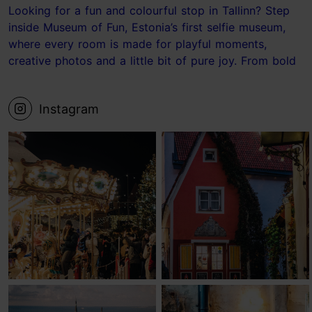
Looking for a fun and colourful stop in Tallinn? Step
inside Museum of Fun, Estonia’s first selfie museum,
where every room is made for playful moments,
creative photos and a little bit of pure joy. From bold
photo sets to the ball pit and the Laundry Room, it’s
the kind of place where your camera roll fills up fast.
Instagram
📍 Museum of Fun, Tallinn Save this for your next
Tallinn visit! #tallinn #estonia #museum #visittallinn
#Tallinnideas