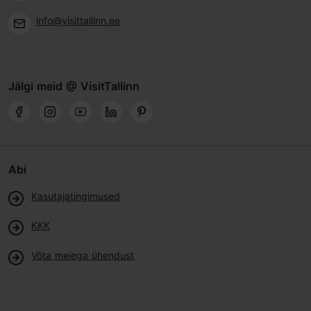
info@visittallinn.ee
Jälgi meid @ VisitTallinn
Abi
Kasutajatingimused
KKK
Võta meiega ühendust