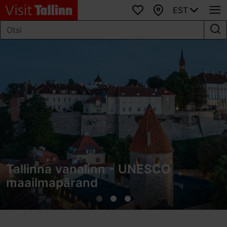
EST
Lemmikud
Kaart
Tallinna vanalinn - UNESCO
maailmapärand