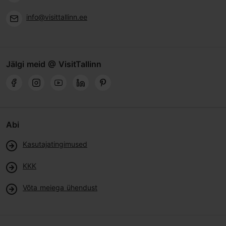
info@visittallinn.ee
Jälgi meid @ VisitTallinn
Abi
Kasutajatingimused
KKK
Võta meiega ühendust