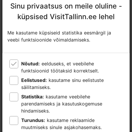
https://foodsightseeing.ee/tallinn-boozen-bites-tour/
Sinu privaatsus on meile oluline -
Sinu privaatsus on meile oluline -
https://www.facebook.com/tallinnfoodtour/
küpsised VisitTallinn.ee lehel
küpsised VisitTallinn.ee lehel
info@foodsightseeing.ee
Me kasutame küpsiseid statistika eesmärgil ja
Me kasutame küpsiseid statistika eesmärgil ja
+372 525 0519
veebi funktsioonide võimaldamiseks.
veebi funktsioonide võimaldamiseks.
Lisainfo
Loe lähemalt
Keeled: inglise
Nõutud:
Nõutud:
eelduseks, et veebilehe
eelduseks, et veebilehe
funktsioonid töötaksid korrektselt.
funktsioonid töötaksid korrektselt.
Kasutatavad liikumisviisid: jalgsi
Eelistused:
Eelistused:
kasutame sinu eelistuste
kasutame sinu eelistuste
Fookus/ piirkond: Vanalinn
säilitamiseks.
säilitamiseks.
Statistika:
Statistika:
kasutame veebilehe
kasutame veebilehe
parendamiseks ja kasutuskogemuse
parendamiseks ja kasutuskogemuse
hindamiseks.
hindamiseks.
Turundus:
Turundus:
kasutame reklaamide
kasutame reklaamide
muutmiseks sinule asjakohasemaks.
muutmiseks sinule asjakohasemaks.