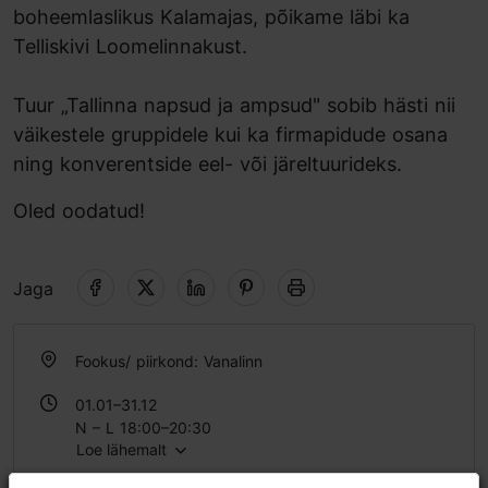
boheemlaslikus Kalamajas, põikame läbi ka
Telliskivi Loomelinnakust.
Tuur „Tallinna napsud ja ampsud" sobib hästi nii
väikestele gruppidele kui ka firmapidude osana
ning konverentside eel- või järeltuurideks.
Oled oodatud!
Jaga
Fookus/ piirkond: Vanalinn
01.01–31.12
N – L 18:00–20:30
Loe lähemalt