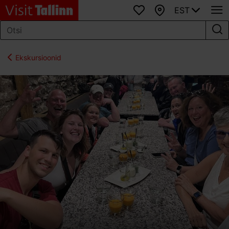
EST
Lemmikud
Kaart
Ekskursioonid