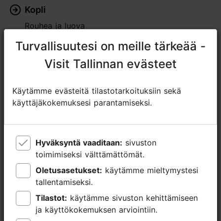
Kopli
Rouhea ja luova
Turvallisuutesi on meille tärkeää -
Turvallisuutesi on meille tärkeää -
Visit Tallinnan evästeet
Visit Tallinnan evästeet
Käytämme evästeitä tilastotarkoituksiin sekä
Käytämme evästeitä tilastotarkoituksiin sekä
käyttäjäkokemuksesi parantamiseksi.
käyttäjäkokemuksesi parantamiseksi.
Hyväksyntä vaaditaan:
Hyväksyntä vaaditaan:
sivuston
sivuston
toimimiseksi välttämättömät.
toimimiseksi välttämättömät.
Oletusasetukset:
Oletusasetukset:
käytämme mieltymystesi
käytämme mieltymystesi
tallentamiseksi.
tallentamiseksi.
Tilastot:
Tilastot:
käytämme sivuston kehittämiseen
käytämme sivuston kehittämiseen
ja käyttökokemuksen arviointiin.
ja käyttökokemuksen arviointiin.