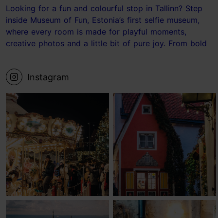
Looking for a fun and colourful stop in Tallinn? Step
inside Museum of Fun, Estonia’s first selfie museum,
where every room is made for playful moments,
creative photos and a little bit of pure joy. From bold
photo sets to the ball pit and the Laundry Room, it’s
the kind of place where your camera roll fills up fast.
Instagram
📍 Museum of Fun, Tallinn Save this for your next
Tallinn visit! #tallinn #estonia #museum #visittallinn
#Tallinnideas