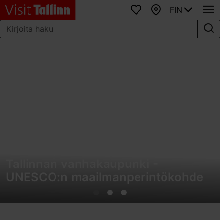
FIN
Suosikit
Kartta
Tallinnan vanhakaupunki -
UNESCO:n maailmanperintökohde