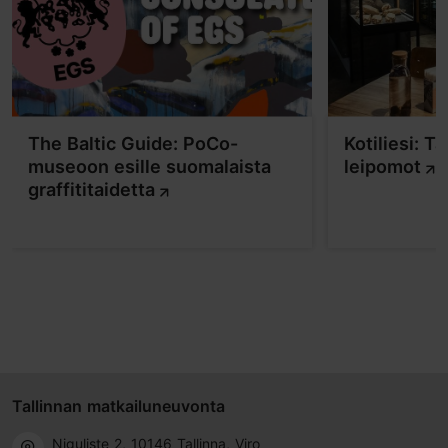
The Baltic Guide: PoCo-
Kotiliesi: T
museoon esille suomalaista
leipomot
graffititaidetta
Tallinnan matkailuneuvonta
Niguliste 2, 10146 Tallinna, Viro