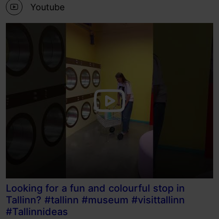
Youtube
Looking for a fun and colourful stop in
Tallinn? #tallinn #museum #visittallinn
#Tallinnideas