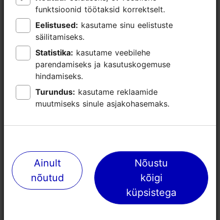
funktsioonid töötaksid korrektselt.
funktsioonid töötaksid korrektselt.
Eelistused:
Eelistused:
kasutame sinu eelistuste
kasutame sinu eelistuste
säilitamiseks.
säilitamiseks.
Statistika:
Statistika:
kasutame veebilehe
kasutame veebilehe
parendamiseks ja kasutuskogemuse
parendamiseks ja kasutuskogemuse
hindamiseks.
hindamiseks.
Turundus:
Turundus:
kasutame reklaamide
kasutame reklaamide
muutmiseks sinule asjakohasemaks.
muutmiseks sinule asjakohasemaks.
Lähedalasuvad kohad
Ainult
Ainult
Nõustu
Nõustu
nõutud
nõutud
kõigi
kõigi
küpsistega
küpsistega