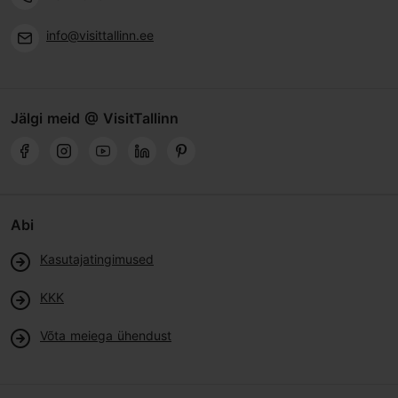
info@visittallinn.ee
Jälgi meid @ VisitTallinn
Abi
Kasutajatingimused
KKK
Võta meiega ühendust