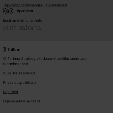
TripAdvisori® hinnangud ja arvustused
Eesti ametlik turismiinfo
© Tallinna Strateegiakeskuse ettevõtlusteenistuse
turismiosakond
Küpsiste eelistused
Privaatsuspoliitika
Küpsised
Ligipääsetavuse teatis