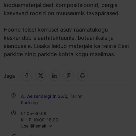
loodusmaterjalidest kompositsioonid, pargis
kasvavad roosid on muuseumis tavapärased.
Hoone teisel korrusel asuv raamatukogu
keskendub aiaarhitektuurile, botaanikale ja
aiandusele. Lisaks leidub materjale ka teiste Eesti
parkide ning parkide kohta kogu maailmas.
Jaga
A. Weizenbergi tn 26/2, Tallinn
Kadriorg
01.05–30.09
K – P 10:00–18:00
Loe lähemalt
01.10–30.04