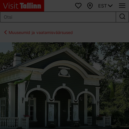
EST
Lemmikud
Kaart
Muuseumid ja vaatamisväärsused