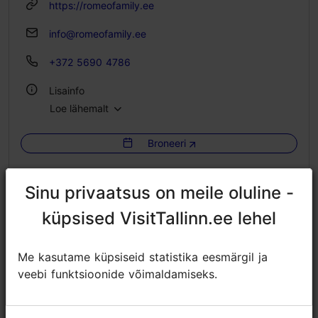
https://romeofamily.ee
info@romeofamily.ee
+372 5690 4786
Lisainfo
Loe lähemalt
Tubade arv: 3
Voodikohtade arv: 6
Broneeri
WiFi
Sinu privaatsus on meile oluline -
Sinu privaatsus on meile oluline -
küpsised VisitTallinn.ee lehel
küpsised VisitTallinn.ee lehel
Me kasutame küpsiseid statistika eesmärgil ja
Me kasutame küpsiseid statistika eesmärgil ja
veebi funktsioonide võimaldamiseks.
veebi funktsioonide võimaldamiseks.