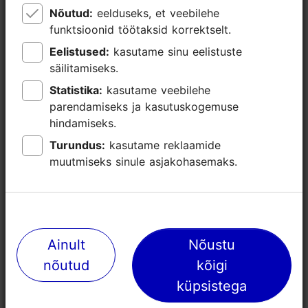
Nõutud:
Nõutud:
eelduseks, et veebilehe
eelduseks, et veebilehe
funktsioonid töötaksid korrektselt.
funktsioonid töötaksid korrektselt.
Eelistused:
Eelistused:
kasutame sinu eelistuste
kasutame sinu eelistuste
säilitamiseks.
säilitamiseks.
Statistika:
Statistika:
kasutame veebilehe
kasutame veebilehe
parendamiseks ja kasutuskogemuse
parendamiseks ja kasutuskogemuse
hindamiseks.
hindamiseks.
Turundus:
Turundus:
kasutame reklaamide
kasutame reklaamide
muutmiseks sinule asjakohasemaks.
muutmiseks sinule asjakohasemaks.
Lähedalasuvad kohad
Ainult
Ainult
Nõustu
Nõustu
nõutud
nõutud
kõigi
kõigi
küpsistega
küpsistega