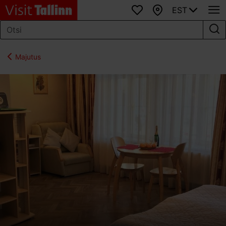
EST
Lemmikud
Kaart
Majutus