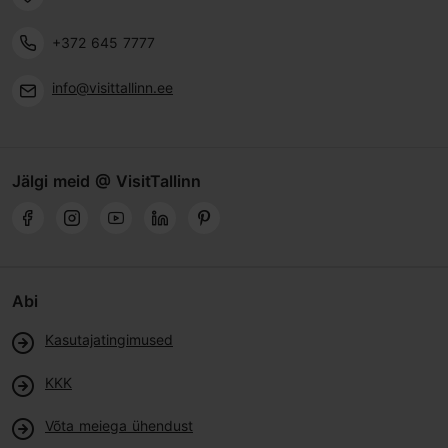
+372 645 7777
info@visittallinn.ee
Jälgi meid @ VisitTallinn
Abi
Kasutajatingimused
KKK
Võta meiega ühendust