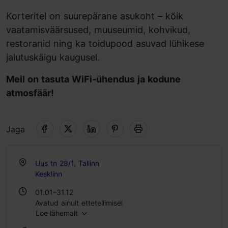
Korteritel on suurepärane asukoht – kõik
vaatamisväärsused, muuseumid, kohvikud,
restoranid ning ka toidupood asuvad lühikese
jalutuskäigu kaugusel.
Meil on tasuta WiFi-ühendus ja kodune
atmosfäär!
Jaga
Uus tn 28/1, Tallinn
Kesklinn
01.01–31.12
Avatud ainult ettetellimisel
Loe lähemalt