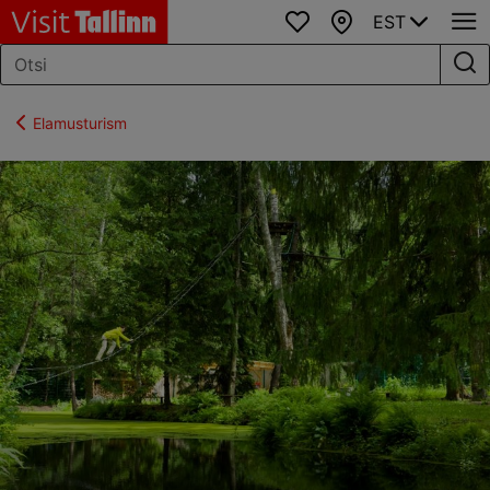
EST
Lemmikud
Kaart
Elamusturism