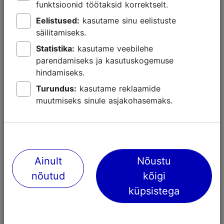
funktsioonid töötaksid korrektselt.
Eelistused:
kasutame sinu eelistuste
Lähedalasuvad kohad
säilitamiseks.
Statistika:
kasutame veebilehe
parendamiseks ja kasutuskogemuse
hindamiseks.
Turundus:
kasutame reklaamide
muutmiseks sinule asjakohasemaks.
Ainult
Nõustu
nõutud
kõigi
Eesti Vabaõhumuuseum
Spordiklubi
ja üritused
küpsistega
4708m
4921m