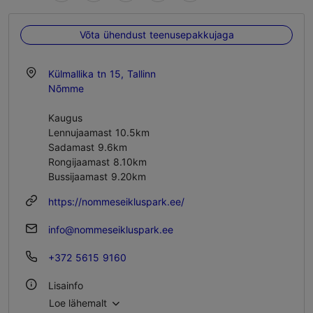
Võta ühendust teenusepakkujaga
Külmallika tn 15, Tallinn
Nõmme
Kaugus
Lennujaamast 10.5km
Sadamast 9.6km
Rongijaamast 8.10km
Bussijaamast 9.20km
https://nommeseikluspark.ee/
info@nommeseikluspark.ee
+372 5615 9160
Lisainfo
Loe lähemalt