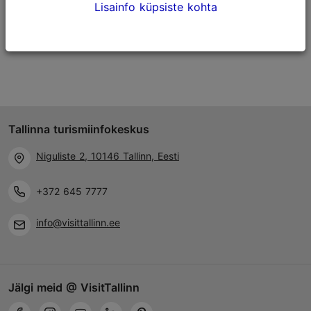
Ajalugu ja rahvuskombed
Sport ja seiklus
Lisainfo küpsiste kohta
Tallinna turismiinfokeskus
Niguliste 2, 10146 Tallinn, Eesti
+372 645 7777
info@visittallinn.ee
Jälgi meid @ VisitTallinn