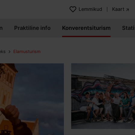
Lemmikud
Kaart
n
Praktiline info
Konverentsiturism
Stati
eks
Elamusturism