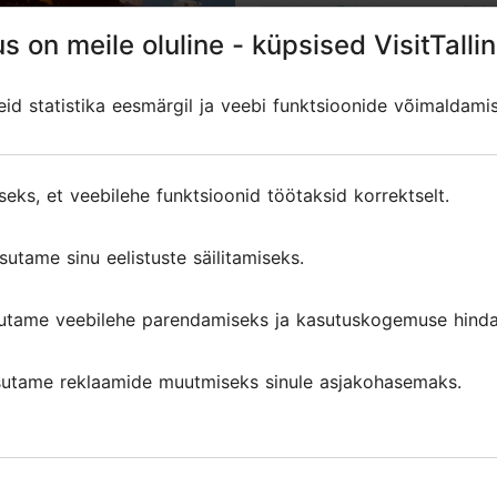
s on meile oluline - küpsised VisitTallin
s on meile oluline - küpsised VisitTallin
d statistika eesmärgil ja veebi funktsioonide võimaldami
d statistika eesmärgil ja veebi funktsioonide võimaldami
seks, et veebilehe funktsioonid töötaksid korrektselt.
seks, et veebilehe funktsioonid töötaksid korrektselt.
Foto: EstAdventures
sutame sinu eelistuste säilitamiseks.
sutame sinu eelistuste säilitamiseks.
utame veebilehe parendamiseks ja kasutuskogemuse hinda
utame veebilehe parendamiseks ja kasutuskogemuse hinda
utame reklaamide muutmiseks sinule asjakohasemaks.
utame reklaamide muutmiseks sinule asjakohasemaks.
malust avastada Tallinna justkui kohalike sõpradega 
keeles.