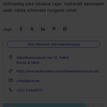
söömaaeg pika talulaua taga. Vastavalt aastaajale
saab valida erinevate roogade vahel.
Jaga
Võta ühendust teenusepakkujaga
Vabaõhumuuseumi tee 12, Tallinn
Rocca al Mare
https://evm.ee/korralda-uritus/ideesahver/muud-uritused/opitoad
yritus@evm.ee
+372 53442675