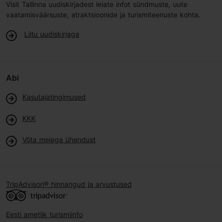
Visit Tallinna uudiskirjadest leiate infot sündmuste, uute
vaatamisväärsuste, atraktsioonide ja turismiteenuste kohta.
Liitu uudiskirjaga
Abi
Kasutajatingimused
KKK
Võta meiega ühendust
TripAdvisori® hinnangud ja arvustused
Eesti ametlik turismiinfo