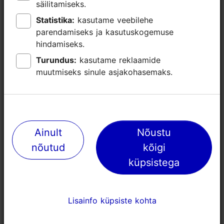
säilitamiseks.
säilitamiseks.
Statistika:
Statistika:
kasutame veebilehe
kasutame veebilehe
parendamiseks ja kasutuskogemuse
parendamiseks ja kasutuskogemuse
hindamiseks.
hindamiseks.
Turundus:
Turundus:
kasutame reklaamide
kasutame reklaamide
muutmiseks sinule asjakohasemaks.
muutmiseks sinule asjakohasemaks.
Eesti Vabaõhumuuseum
Waypoint Tal
Ainult
Ainult
Nõustu
Nõustu
rattaretked
461m
nõutud
nõutud
kõigi
kõigi
4593m
küpsistega
küpsistega
Ajalugu ja rahvuskombed
Elamusturismi 
Lisainfo küpsiste kohta
Lisainfo küpsiste kohta