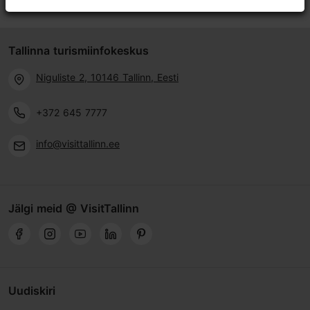
Tallinna turismiinfokeskus
Niguliste 2, 10146 Tallinn, Eesti
+372 645 7777
info@visittallinn.ee
Jälgi meid @ VisitTallinn
Uudiskiri