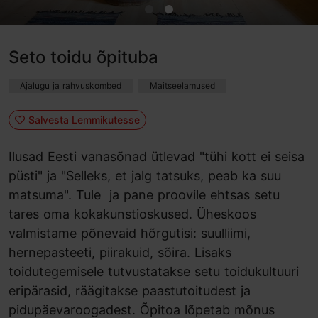
Seto toidu õpituba
Ajalugu ja rahvuskombed
Maitseelamused
Salvesta Lemmikutesse
Ilusad Eesti vanasõnad ütlevad "tühi kott ei seisa
püsti" ja "Selleks, et jalg tatsuks, peab ka suu
matsuma". Tule ja pane proovile ehtsas setu
tares oma kokakunstioskused. Üheskoos
valmistame põnevaid hõrgutisi: suulliimi,
hernepasteeti, piirakuid, sõira. Lisaks
toidutegemisele tutvustatakse setu toidukultuuri
eripärasid, räägitakse paastutoitudest ja
pidupäevaroogadest. Õpitoa lõpetab mõnus