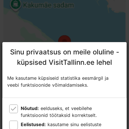
Sinu privaatsus on meile oluline -
Sinu privaatsus on meile oluline -
küpsised VisitTallinn.ee lehel
küpsised VisitTallinn.ee lehel
Me kasutame küpsiseid statistika eesmärgil ja
Me kasutame küpsiseid statistika eesmärgil ja
veebi funktsioonide võimaldamiseks.
veebi funktsioonide võimaldamiseks.
Nõutud:
Nõutud:
eelduseks, et veebilehe
eelduseks, et veebilehe
Lähedalasuvad kohad
funktsioonid töötaksid korrektselt.
funktsioonid töötaksid korrektselt.
Eelistused:
Eelistused:
kasutame sinu eelistuste
kasutame sinu eelistuste