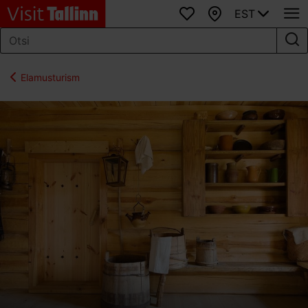
EST
Lemmikud
Kaart
Elamusturism