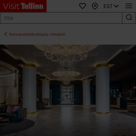
EST
Lemmikud
Kaart
Konverentsikohtade nimekiri