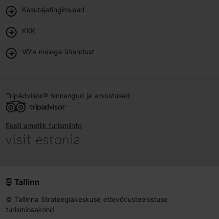
Kasutajatingimused
KKK
Võta meiega ühendust
TripAdvisori® hinnangud ja arvustused
Eesti ametlik turismiinfo
© Tallinna Strateegiakeskuse ettevõtlusteenistuse
turismiosakond