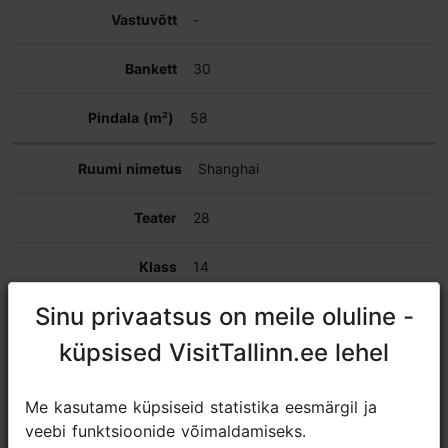
-
30
58
Shanghai
28
14
Sinu privaatsus on meile oluline -
Sinu privaatsus on meile oluline -
16
küpsised VisitTallinn.ee lehel
küpsised VisitTallinn.ee lehel
-
Me kasutame küpsiseid statistika eesmärgil ja
Me kasutame küpsiseid statistika eesmärgil ja
-
veebi funktsioonide võimaldamiseks.
veebi funktsioonide võimaldamiseks.