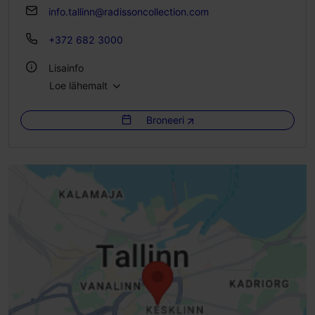
info.tallinn@radissoncollection.com
+372 682 3000
Lisainfo
Loe lähemalt
WiFi
Broneeri
Green key