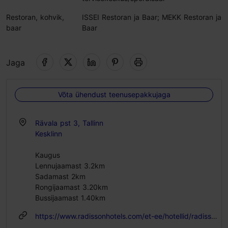
Restoran, kohvik,
ISSEI Restoran ja Baar; MEKK Restoran ja
baar
Baar
Jaga
Võta ühendust teenusepakkujaga
Rävala pst 3, Tallinn
Kesklinn
Kaugus
Lennujaamast 3.2km
Sadamast 2km
Rongijaamast 3.20km
Bussijaamast 1.40km
https://www.radissonhotels.com/et-ee/hotellid/radisson-collection-tallinn