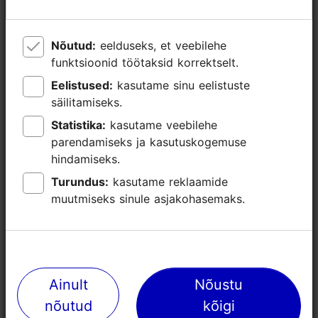
43
Nõutud:
Nõutud:
eelduseks, et veebilehe
eelduseks, et veebilehe
London
funktsioonid töötaksid korrektselt.
funktsioonid töötaksid korrektselt.
-
Eelistused:
Eelistused:
kasutame sinu eelistuste
kasutame sinu eelistuste
säilitamiseks.
säilitamiseks.
-
Statistika:
Statistika:
kasutame veebilehe
kasutame veebilehe
parendamiseks ja kasutuskogemuse
parendamiseks ja kasutuskogemuse
16
hindamiseks.
hindamiseks.
Turundus:
Turundus:
kasutame reklaamide
kasutame reklaamide
-
muutmiseks sinule asjakohasemaks.
muutmiseks sinule asjakohasemaks.
-
56
Ainult
Ainult
Nõustu
Nõustu
Rome
nõutud
nõutud
kõigi
kõigi