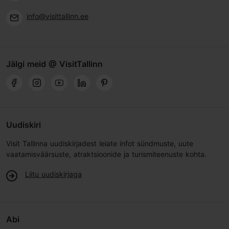
info@visittallinn.ee
Jälgi meid @ VisitTallinn
Uudiskiri
Visit Tallinna uudiskirjadest leiate infot sündmuste, uute
vaatamisväärsuste, atraktsioonide ja turismiteenuste kohta.
Liitu uudiskirjaga
Abi