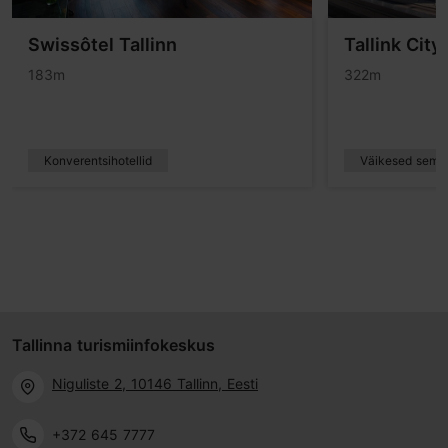
Swissôtel Tallinn
Tallink City
183m
322m
Konverentsihotellid
Väikesed semin
Tallinna turismiinfokeskus
Niguliste 2, 10146 Tallinn, Eesti
+372 645 7777