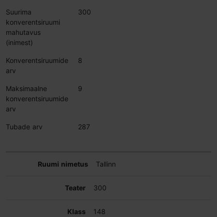
Suurima
300
konverentsiruumi
mahutavus
(inimest)
Konverentsiruumide
8
arv
Maksimaalne
9
konverentsiruumide
arv
Tubade arv
287
Tallinn
300
148