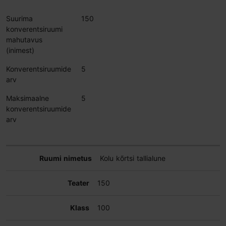
Suurima
150
konverentsiruumi
mahutavus
(inimest)
Konverentsiruumide
5
arv
Maksimaalne
5
konverentsiruumide
arv
Kolu kõrtsi tallialune
150
100