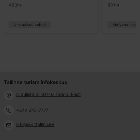
483m
801m
Unikaalsed kohad
Konverentsiko
Tallinna turismiinfokeskus
Niguliste 2, 10146 Tallinn, Eesti
+372 645 7777
info@visittallinn.ee