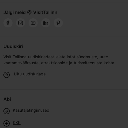
Jälgi meid @ VisitTallinn
Uudiskiri
Visit Tallinna uudiskirjadest leiate infot sündmuste, uute
vaatamisväärsuste, atraktsioonide ja turismiteenuste kohta.
Liitu uudiskirjaga
Abi
Kasutajatingimused
KKK