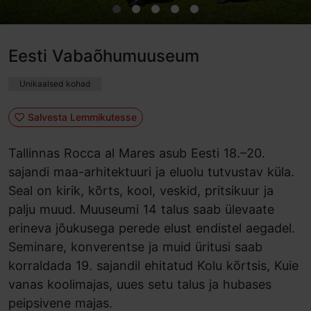
Eesti Vabaõhumuuseum
Unikaalsed kohad
Salvesta Lemmikutesse
Tallinnas Rocca al Mares asub Eesti 18.–20.
sajandi maa-arhitektuuri ja eluolu tutvustav küla.
Seal on kirik, kõrts, kool, veskid, pritsikuur ja
palju muud. Muuseumi 14 talus saab ülevaate
erineva jõukusega perede elust endistel aegadel.
Seminare, konverentse ja muid üritusi saab
korraldada 19. sajandil ehitatud Kolu kõrtsis, Kuie
vanas koolimajas, uues setu talus ja hubases
peipsivene majas.