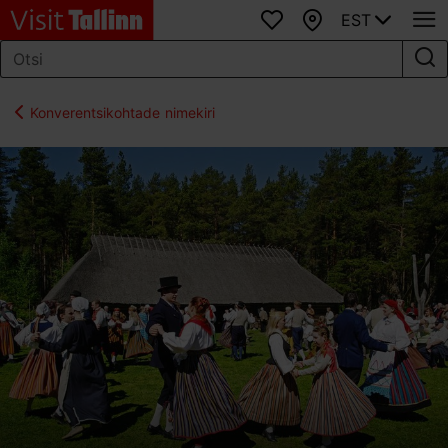
EST
Lemmikud
Kaart
Konverentsikohtade nimekiri