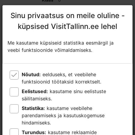
Sinu privaatsus on meile oluline -
Sinu privaatsus on meile oluline -
0
küpsised VisitTallinn.ee lehel
küpsised VisitTallinn.ee lehel
0
Me kasutame küpsiseid statistika eesmärgil ja
Me kasutame küpsiseid statistika eesmärgil ja
0
veebi funktsioonide võimaldamiseks.
veebi funktsioonide võimaldamiseks.
0
Nõutud:
Nõutud:
eelduseks, et veebilehe
eelduseks, et veebilehe
Tehnilised
video-/ dataprojektor, ekraan,
funktsioonid töötaksid korrektselt.
funktsioonid töötaksid korrektselt.
vahendid,
pabertahvel, Wifi
Eelistused:
Eelistused:
kasutame sinu eelistuste
kasutame sinu eelistuste
mis sisalduvad
hinnas
säilitamiseks.
säilitamiseks.
Statistika:
Statistika:
kasutame veebilehe
kasutame veebilehe
Muud võimalused
parkimine
parendamiseks ja kasutuskogemuse
parendamiseks ja kasutuskogemuse
Restoran, kohvik,
Kolu kõrtsi tallialune (150), Kolu kõrtsi
hindamiseks.
hindamiseks.
baar
söögituba (30), Kolu kõrtsi sakstekamber
Turundus:
Turundus:
kasutame reklaamide
kasutame reklaamide
(20)