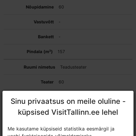
60
-
-
157
Teadusteater
60
-
Sinu privaatsus on meile oluline -
Sinu privaatsus on meile oluline -
küpsised VisitTallinn.ee lehel
küpsised VisitTallinn.ee lehel
-
100
Me kasutame küpsiseid statistika eesmärgil ja
Me kasutame küpsiseid statistika eesmärgil ja