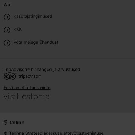
Abi
Kasutajatingimused
KKK
Võta meiega ühendust
TripAdvisori® hinnangud ja arvustused
Eesti ametlik turismiinfo
© Tallinna Strateegiakeskuse ettevõtlusteenistuse