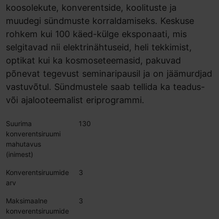
koosolekute, konverentside, koolituste ja
muudegi sündmuste korraldamiseks. Keskuse
rohkem kui 100 käed-külge eksponaati, mis
selgitavad nii elektrinähtuseid, heli tekkimist,
optikat kui ka kosmoseteemasid, pakuvad
põnevat tegevust seminaripausil ja on jäämurdjad
vastuvõtul. Sündmustele saab tellida ka teadus-
või ajalooteemalist eriprogrammi.
Suurima
130
konverentsiruumi
mahutavus
(inimest)
Konverentsiruumide
3
arv
Maksimaalne
3
konverentsiruumide