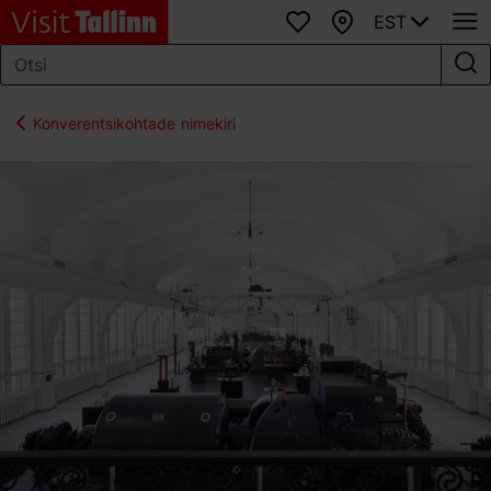
EST
Lemmikud
Kaart
Konverentsikohtade nimekiri