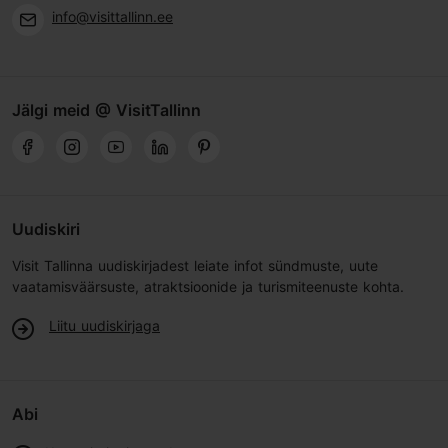
info@visittallinn.ee
Jälgi meid @ VisitTallinn
Uudiskiri
Visit Tallinna uudiskirjadest leiate infot sündmuste, uute
vaatamisväärsuste, atraktsioonide ja turismiteenuste kohta.
Liitu uudiskirjaga
Abi