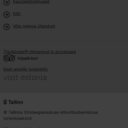
Kasutajatingimused
KKK
Võta meiega ühendust
TripAdvisori® hinnangud ja arvustused
Eesti ametlik turismiinfo
© Tallinna Strateegiakeskuse ettevõtlusteenistuse
turismiosakond