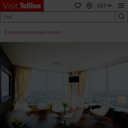
EST
Lemmikud
Kaart
Konverentsikohtade nimekiri