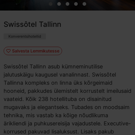
Swissôtel Tallinn
Konverentsihotellid
Salvesta Lemmikutesse
Swissôtel Tallinn asub kümneminutilise
jalutuskäigu kaugusel vanalinnast. Swissôtel
Tallinna kompleks on linna üks kõrgeimaid
hooneid, pakkudes ülemistelt korrustelt imeilusaid
vaateid. Kõik 238 hotellituba on disainitud
mugavaks ja elegantseks. Tubades on moodsaim
tehnika, mis vastab ka kõige nõudlikuma
ärikliendi ja puhkusereisija vajadustele. Executive-
korrused pakuvad lisaluksust. Lisaks pakub