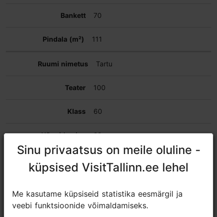
70
111
Tartu
100
60
26
Sinu privaatsus on meile oluline -
Sinu privaatsus on meile oluline -
80
küpsised VisitTallinn.ee lehel
küpsised VisitTallinn.ee lehel
60
Me kasutame küpsiseid statistika eesmärgil ja
Me kasutame küpsiseid statistika eesmärgil ja
veebi funktsioonide võimaldamiseks.
veebi funktsioonide võimaldamiseks.
99