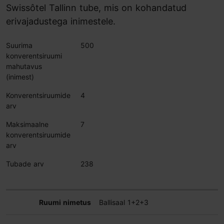
Swissôtel Tallinn tube, mis on kohandatud
erivajadustega inimestele.
Suurima
500
konverentsiruumi
mahutavus
(inimest)
Konverentsiruumide
4
arv
Maksimaalne
7
konverentsiruumide
arv
Tubade arv
238
Ballisaal 1+2+3