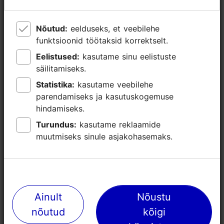
Tornimäe 1
Nõutud:
Nõutud:
eelduseks, et veebilehe
eelduseks, et veebilehe
50
funktsioonid töötaksid korrektselt.
funktsioonid töötaksid korrektselt.
Eelistused:
Eelistused:
kasutame sinu eelistuste
kasutame sinu eelistuste
24
säilitamiseks.
säilitamiseks.
Statistika:
Statistika:
kasutame veebilehe
kasutame veebilehe
20
parendamiseks ja kasutuskogemuse
parendamiseks ja kasutuskogemuse
hindamiseks.
hindamiseks.
40
Turundus:
Turundus:
kasutame reklaamide
kasutame reklaamide
muutmiseks sinule asjakohasemaks.
muutmiseks sinule asjakohasemaks.
20
45
Tornimäe 2
Ainult
Ainult
Nõustu
Nõustu
nõutud
nõutud
kõigi
kõigi
45