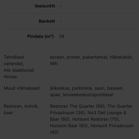
-
-
29
Tehnilised
ekraan, printer, pabertahvel, tõlkekabiin,
vahendid,
Wifi
mis sisalduvad
hinnas
Muud võimalused
ärikeskus, parkimine, saun, bassein,
spaa, tervisekeskus/spordisaal
Restoran, kohvik,
Restoran The Quarter (98), The Quarter
baar
Privaatruum (36), No3 Deli Lounge &
Baar (60), Horisont Restoran (70),
Horisont Baar (60), Horisont Privaatruum
(40)