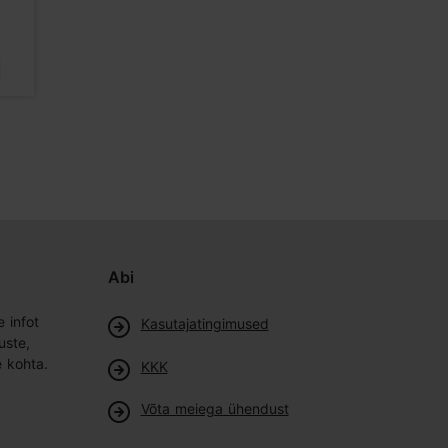
1884m
2218m
Unikaalsed kohad
Unikaalsed 
Abi
e infot
Kasutajatingimused
uste,
e kohta.
KKK
Võta meiega ühendust