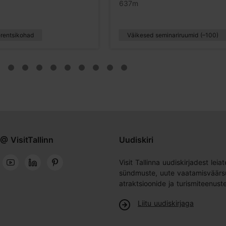
637m
rentsikohad
Väikesed seminariruumid (–100)
@ VisitTallinn
Uudiskiri
Visit Tallinna uudiskirjadest leiat
sündmuste, uute vaatamisväärs
atraktsioonide ja turismiteenust
Liitu uudiskirjaga