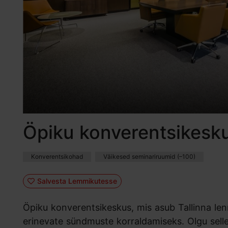
Öpiku konverentsikesk
Konverentsikohad
Väikesed seminariruumid (–100)
Salvesta Lemmikutesse
Öpiku konverentsikeskus, mis asub Tallinna len
erinevate sündmuste korraldamiseks. Olgu selle