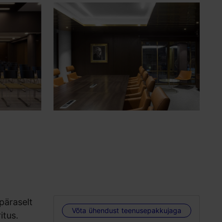
päraselt
Võta ühendust teenusepakkujaga
itus.