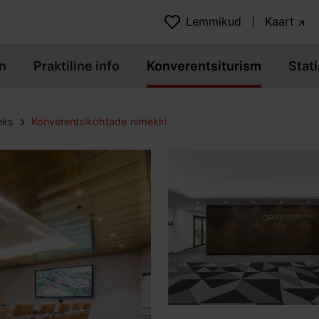
Lemmikud
Kaart
n
Praktiline info
Konverentsiturism
Stati
eks
Konverentsikohtade nimekiri