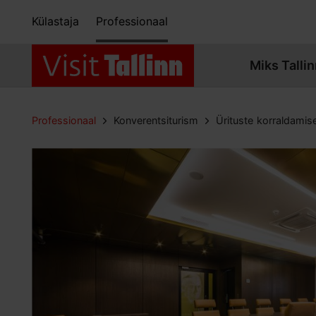
Külastaja
Professionaal
Miks Tallin
Professionaal
Konverentsiturism
Ürituste korraldamis