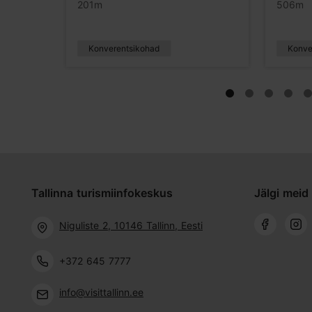
201m
506m
Konverentsikohad
Konve
Tallinna turismiinfokeskus
Jälgi meid 
Niguliste 2, 10146 Tallinn, Eesti
+372 645 7777
info@visittallinn.ee