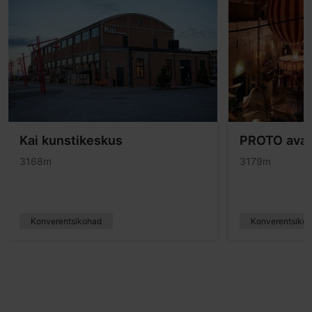
Kai kunstikeskus
PROTO avas
3168m
3179m
Konverentsikohad
Konverentsiko