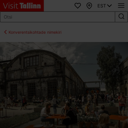
EST
Lemmikud
Kaart
Konverentsikohtade nimekiri