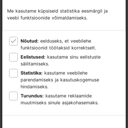
Me kasutame küpsiseid statistika eesmärgil ja
Me kasutame küpsiseid statistika eesmärgil ja
60
veebi funktsioonide võimaldamiseks.
veebi funktsioonide võimaldamiseks.
250
Nõutud:
Nõutud:
eelduseks, et veebilehe
eelduseks, et veebilehe
Improteater IMPEERIUM
funktsioonid töötaksid korrektselt.
funktsioonid töötaksid korrektselt.
100
Eelistused:
Eelistused:
kasutame sinu eelistuste
kasutame sinu eelistuste
säilitamiseks.
säilitamiseks.
0
Statistika:
Statistika:
kasutame veebilehe
kasutame veebilehe
parendamiseks ja kasutuskogemuse
parendamiseks ja kasutuskogemuse
30
hindamiseks.
hindamiseks.
Turundus:
Turundus:
kasutame reklaamide
kasutame reklaamide
80
muutmiseks sinule asjakohasemaks.
muutmiseks sinule asjakohasemaks.
40
140