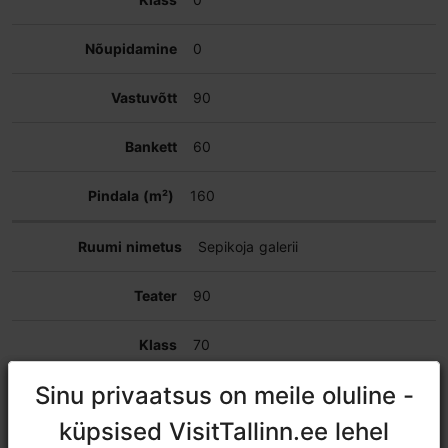
0
90
60
160
Sepikoja galerii
90
70
Sinu privaatsus on meile oluline -
Sinu privaatsus on meile oluline -
0
küpsised VisitTallinn.ee lehel
küpsised VisitTallinn.ee lehel
150