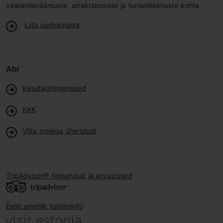
vaatamisväärsuste, atraktsioonide ja turismiteenuste kohta.
Liitu uudiskirjaga
Abi
Kasutajatingimused
KKK
Võta meiega ühendust
TripAdvisori® hinnangud ja arvustused
Eesti ametlik turismiinfo