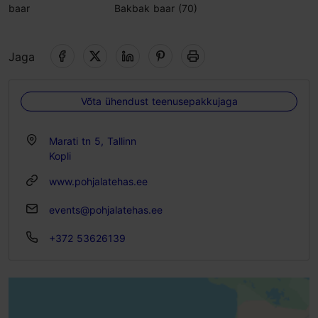
baar
Bakbak baar (70)
Jaga
Võta ühendust teenusepakkujaga
Marati tn 5, Tallinn
Kopli
www.pohjalatehas.ee
events@pohjalatehas.ee
+372 53626139