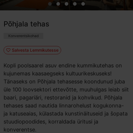
Põhjala tehas
Konverentsikohad
Salvesta Lemmikutesse
Kopli poolsaarel asuv endine kummikutehas on
kujunemas kaasaegseks kultuurikeskuseks!
Tänaseks on Põhjala tehasesse koondunud juba
üle 100 loovsektori ettevõtte, muuhulgas leiab siit
baari, pagariäri, restoranid ja kohvikud. Põhjala
tehases saad nautida linnarohelust kogukonna-
ja katuseaias, külastada kunstinäituseid ja šopata
stuudiopoodides, korraldada üritusi ja
konverentse.