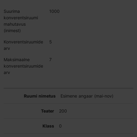
Suurima
1000
konverentsiruumi
mahutavus
(inimest)
Konverentsiruumide
5
arv
Maksimaalne
7
konverentsiruumide
arv
Esimene angaar (mai-nov)
200
0