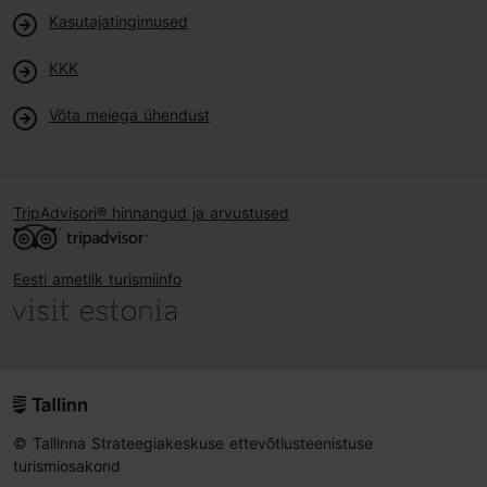
Kasutajatingimused
KKK
Võta meiega ühendust
TripAdvisori® hinnangud ja arvustused
Eesti ametlik turismiinfo
© Tallinna Strateegiakeskuse ettevõtlusteenistuse
turismiosakond