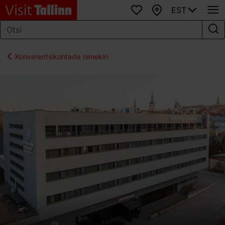
EST
Lemmikud
Kaart
Konverentsikohtade nimekiri