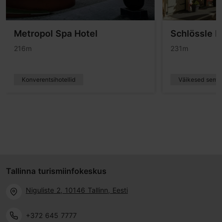
Metropol Spa Hotel
Schlössle H
216m
231m
Konverentsihotellid
Väikesed semin
Tallinna turismiinfokeskus
Niguliste 2, 10146 Tallinn, Eesti
+372 645 7777