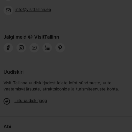
info@visittallinn.ee
Jälgi meid @ VisitTallinn
Uudiskiri
Visit Tallinna uudiskirjadest leiate infot sündmuste, uute
vaatamisväärsuste, atraktsioonide ja turismiteenuste kohta.
Liitu uudiskirjaga
Abi