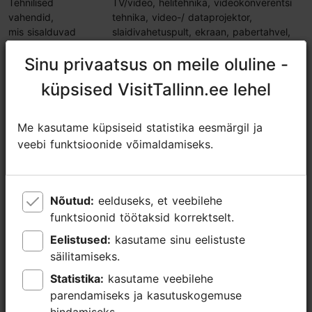
Tehnilised
TV/video, helitehnika, videokonverentsi
vahendid,
tehnika, video-/ dataprojektor,
mis sisalduvad
slaidivahetuspult, ekraan, pabertahvel,
hinnas
Wifi
Sinu privaatsus on meile oluline -
Sinu privaatsus on meile oluline -
Muud võimalused
parkimine, laste mängutuba, saun,
küpsised VisitTallinn.ee lehel
küpsised VisitTallinn.ee lehel
bassein, spaa, ilusalong,
tervisekeskus/spordisaal
Me kasutame küpsiseid statistika eesmärgil ja
Me kasutame küpsiseid statistika eesmärgil ja
Restoran, kohvik,
Allee 70
baar
veebi funktsioonide võimaldamiseks.
veebi funktsioonide võimaldamiseks.
Jaga
Nõutud:
Nõutud:
eelduseks, et veebilehe
eelduseks, et veebilehe
funktsioonid töötaksid korrektselt.
funktsioonid töötaksid korrektselt.
Võta ühendust teenusepakkujaga
Eelistused:
Eelistused:
kasutame sinu eelistuste
kasutame sinu eelistuste
säilitamiseks.
säilitamiseks.
Kanuti tn 2, Tallinn
Statistika:
Statistika:
kasutame veebilehe
kasutame veebilehe
Kesklinn
parendamiseks ja kasutuskogemuse
parendamiseks ja kasutuskogemuse
https://www.kalevspa.ee/