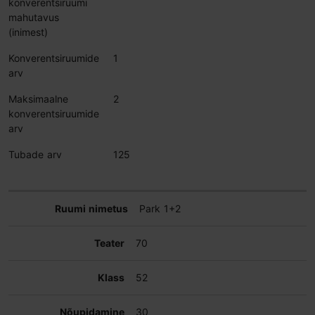
konverentsiruumi
mahutavus
(inimest)
Konverentsiruumide
1
arv
Maksimaalne
2
konverentsiruumide
arv
Tubade arv
125
Park 1+2
70
52
30