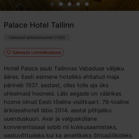
Palace Hotel Tallinn
Väikesed seminariruumid (–100)
Salvesta Lemmikutesse
Hotell Palace asub Tallinnas Vabaduse väljaku
ääres. Eesti esimene hotelliks ehitatud maja
pärineb 1937. aastast, olles tolle aja üks
uhkeimaid hooneid. Läbi aegade on väärikas
hoone olnud Eesti tõeline visiitkaart. 79-toaline
äriklassihotell läbis 2014. aastal põhjaliku
uuenduskuuri. Avar ja valgusküllane
konverentsisaal sobib nii kokkusaamisteks,
vastuvõttudeks kui ka ametlikeks õhtusöökideks.