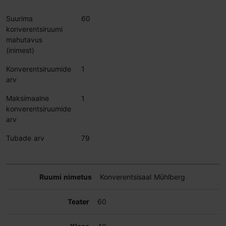
Suurima
60
konverentsiruumi
mahutavus
(inimest)
Konverentsiruumide
1
arv
Maksimaalne
1
konverentsiruumide
arv
Tubade arv
79
Konverentsisaal Mühlberg
60