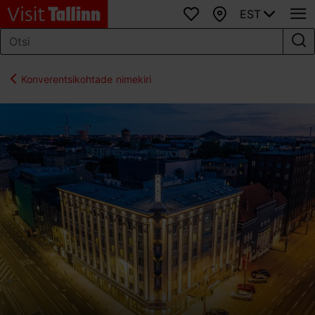
EST
Lemmikud
Kaart
Konverentsikohtade nimekiri