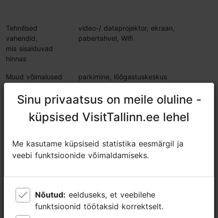
Tehnilised
video-/ dataprojektor, ekraan,
vahendid,
pabertahvel, Wifi
mis sisalduvad
hinnas
Muud võimalused
parkimine, lõõgastuskeskus
Restoran, kohvik,
Cafe Palace (44), Banketisaal Konrad
Sinu privaatsus on meile oluline -
Sinu privaatsus on meile oluline -
baar
(38)
küpsised VisitTallinn.ee lehel
küpsised VisitTallinn.ee lehel
Jaga
Me kasutame küpsiseid statistika eesmärgil ja
Me kasutame küpsiseid statistika eesmärgil ja
veebi funktsioonide võimaldamiseks.
veebi funktsioonide võimaldamiseks.
Võta ühendust teenusepakkujaga
Nõutud:
Nõutud:
eelduseks, et veebilehe
eelduseks, et veebilehe
Vabaduse väljak 3, Tallinn
funktsioonid töötaksid korrektselt.
funktsioonid töötaksid korrektselt.
Kesklinn