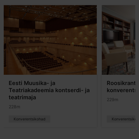
Eesti Muusika- ja
Roosikrants
Teatriakadeemia kontserdi- ja
konverents
teatrimaja
229m
228m
Konverentsikohad
Konverentsiko