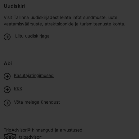
Uudiskiri
Visit Tallinna uudiskirjadest leiate infot sündmuste, uute
vaatamisväärsuste, atraktsioonide ja turismiteenuste kohta.
Liitu uudiskirjaga
Abi
Kasutajatingimused
KKK
Võta meiega ühendust
TripAdvisori® hinnangud ja arvustused