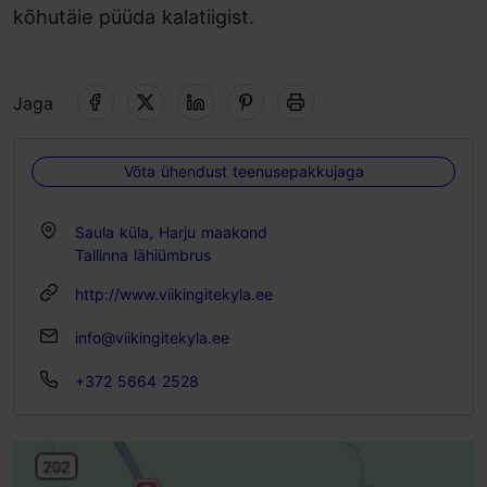
kõhutäie püüda kalatiigist.
Jaga
Võta ühendust teenusepakkujaga
Saula küla, Harju maakond
Tallinna lähiümbrus
http://www.viikingitekyla.ee
info@viikingitekyla.ee
+372 5664 2528