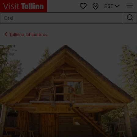
EST
Lemmikud
Kaart
Tallinna lähiümbrus