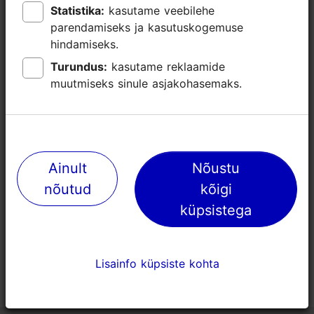
Statistika:
Statistika:
kasutame veebilehe
kasutame veebilehe
parendamiseks ja kasutuskogemuse
parendamiseks ja kasutuskogemuse
hindamiseks.
hindamiseks.
Turundus:
Turundus:
kasutame reklaamide
kasutame reklaamide
muutmiseks sinule asjakohasemaks.
muutmiseks sinule asjakohasemaks.
Lilleoru õppekeskus
Ainult
Ainult
Nõustu
Nõustu
3893m
nõutud
nõutud
kõigi
kõigi
Konverentsikohad
küpsistega
küpsistega
Lisainfo küpsiste kohta
Lisainfo küpsiste kohta