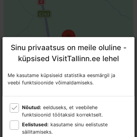
Sinu privaatsus on meile oluline -
Sinu privaatsus on meile oluline -
küpsised VisitTallinn.ee lehel
küpsised VisitTallinn.ee lehel
Me kasutame küpsiseid statistika eesmärgil ja
Me kasutame küpsiseid statistika eesmärgil ja
veebi funktsioonide võimaldamiseks.
veebi funktsioonide võimaldamiseks.
Nõutud:
Nõutud:
eelduseks, et veebilehe
eelduseks, et veebilehe
Lähedalasuvad kohad
funktsioonid töötaksid korrektselt.
funktsioonid töötaksid korrektselt.
Eelistused:
Eelistused:
kasutame sinu eelistuste
kasutame sinu eelistuste
säilitamiseks.
säilitamiseks.