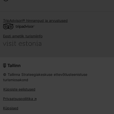
TripAdvisori® hinnangud ja arvustused
Eesti ametlik turismiinfo
© Tallinna Strateegiakeskuse ettevõtlusteenistuse
turismiosakond
Küpsiste eelistused
Privaatsuspoliitika
Küpsised