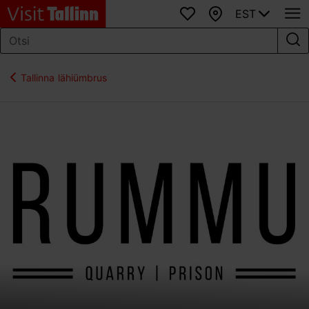
EST
Lemmikud
Kaart
Tallinna lähiümbrus