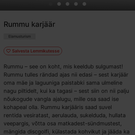
Rummu karjäär
Elamusturism
Salvesta Lemmikutesse
Rummu – see on koht, mis keeldub sulgumast!
Rummu tulles rändad ajas nii edasi – sest karjäär
oma mäe ja laguuniga paistabki sama ulmeline
nagu piltidelt, kui ka tagasi – sest siin on nii palju
nõukogude vangla ajalugu, mille osa saad ise
kohapeal olla. Rummu karjääris saad suvel
rentida vesiratast, aerulauda, sukelduda, hullata
veepargis, võtta osa matkadest-sündmustest,
mängida discgolfi, külastada kohvikut ja jääda ka