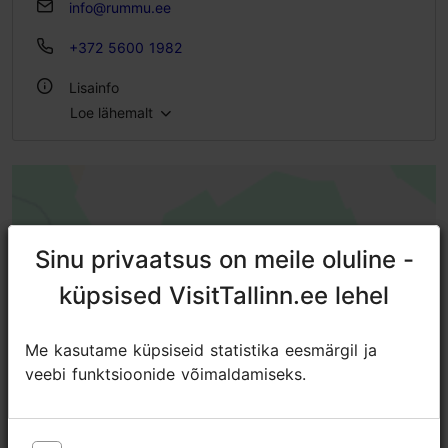
info@rummu.ee
+372 5600 1982
Lisainfo
Loe lähemalt
Õues
Sinu privaatsus on meile oluline -
Sinu privaatsus on meile oluline -
küpsised VisitTallinn.ee lehel
küpsised VisitTallinn.ee lehel
Me kasutame küpsiseid statistika eesmärgil ja
Me kasutame küpsiseid statistika eesmärgil ja
veebi funktsioonide võimaldamiseks.
veebi funktsioonide võimaldamiseks.