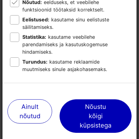
Nõutud:
Nõutud:
eelduseks, et veebilehe
eelduseks, et veebilehe
funktsioonid töötaksid korrektselt.
funktsioonid töötaksid korrektselt.
Eelistused:
Eelistused:
kasutame sinu eelistuste
kasutame sinu eelistuste
säilitamiseks.
säilitamiseks.
Statistika:
Statistika:
kasutame veebilehe
kasutame veebilehe
Lähedalasuvad kohad
parendamiseks ja kasutuskogemuse
parendamiseks ja kasutuskogemuse
hindamiseks.
hindamiseks.
Turundus:
Turundus:
kasutame reklaamide
kasutame reklaamide
muutmiseks sinule asjakohasemaks.
muutmiseks sinule asjakohasemaks.
Ainult
Ainult
Nõustu
Nõustu
nõutud
nõutud
kõigi
kõigi
küpsistega
küpsistega
Padise mõis