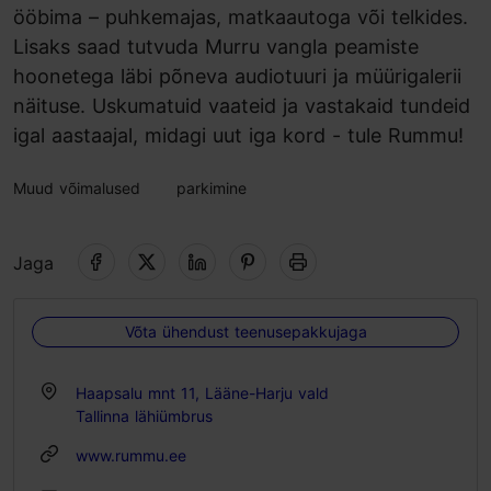
ööbima – puhkemajas, matkaautoga või telkides.
Lisaks saad tutvuda Murru vangla peamiste
hoonetega läbi põneva audiotuuri ja müürigalerii
näituse. Uskumatuid vaateid ja vastakaid tundeid
igal aastaajal, midagi uut iga kord - tule Rummu!
Muud võimalused
parkimine
Jaga
Võta ühendust teenusepakkujaga
Haapsalu mnt 11, Lääne-Harju vald
Tallinna lähiümbrus
www.rummu.ee