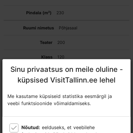
230
Põhjasaal
200
120
Sinu privaatsus on meile oluline -
Sinu privaatsus on meile oluline -
48
küpsised VisitTallinn.ee lehel
küpsised VisitTallinn.ee lehel
250
Me kasutame küpsiseid statistika eesmärgil ja
Me kasutame küpsiseid statistika eesmärgil ja
140
veebi funktsioonide võimaldamiseks.
veebi funktsioonide võimaldamiseks.
230
Nõutud:
Nõutud:
eelduseks, et veebilehe
eelduseks, et veebilehe
Jahisaal