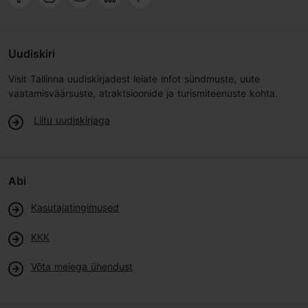
Uudiskiri
Visit Tallinna uudiskirjadest leiate infot sündmuste, uute
vaatamisväärsuste, atraktsioonide ja turismiteenuste kohta.
Liitu uudiskirjaga
Abi
Kasutajatingimused
KKK
Võta meiega ühendust