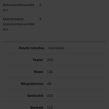
Konverentsiruumide
2
arv
Maksimaalne
3
konverentsiruumide
arv
Lõunasaal
200
128
48
220
120