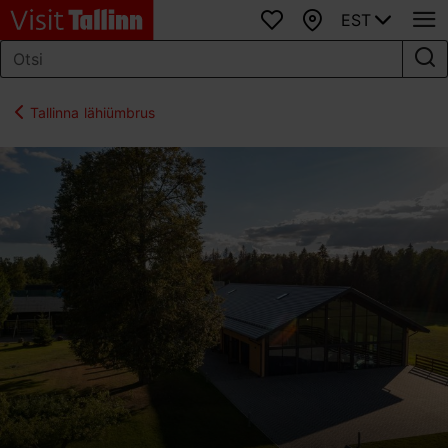
EST
Lemmikud
Kaart
Tallinna lähiümbrus