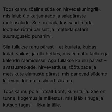
Toosikannu tõeline süda on hirvedekuningriik,
mis laiub üle karjamaade ja salapäraste
metsasalude. See on paik, kus saad tunda
looduse rütmi päriselt ja imetleda safaril
suursuguseid punahirvi.
Siia tullakse rahu pärast – et kuulata, kuidas
kõlab vaikus, ja olla hetkes, mis ei mahu kella ega
kalendri raamidesse. Aga tullakse ka elu pärast –
avastusretkede, hirvevaatluse, töötubade ja
metsikute elamuste pärast, mis panevad südame
kiiremini lööma ja silmad särama.
Toosikannu pole lihtsalt koht, kuhu tulla. See on
tunne, kogemus ja mälestus, mis jääb sinuga ja
kutsub tagasi – ikka ja jälle.