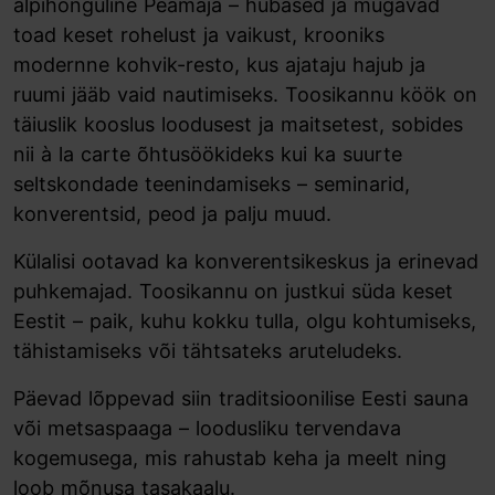
alpihõnguline Peamaja – hubased ja mugavad
toad keset rohelust ja vaikust, krooniks
modernne kohvik-resto, kus ajataju hajub ja
ruumi jääb vaid nautimiseks. Toosikannu köök on
täiuslik kooslus loodusest ja maitsetest, sobides
nii à la carte õhtusöökideks kui ka suurte
seltskondade teenindamiseks – seminarid,
konverentsid, peod ja palju muud.
Külalisi ootavad ka konverentsikeskus ja erinevad
puhkemajad. Toosikannu on justkui süda keset
Eestit – paik, kuhu kokku tulla, olgu kohtumiseks,
tähistamiseks või tähtsateks aruteludeks.
Päevad lõppevad siin traditsioonilise Eesti sauna
või metsaspaaga – loodusliku tervendava
kogemusega, mis rahustab keha ja meelt ning
loob mõnusa tasakaalu.