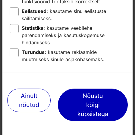
funktsioonid töötaksid korrektselt.
funktsioonid töötaksid korrektselt.
Eelistused:
Eelistused:
kasutame sinu eelistuste
kasutame sinu eelistuste
0
säilitamiseks.
säilitamiseks.
0
Statistika:
Statistika:
kasutame veebilehe
kasutame veebilehe
parendamiseks ja kasutuskogemuse
parendamiseks ja kasutuskogemuse
26
hindamiseks.
hindamiseks.
Turundus:
Turundus:
kasutame reklaamide
kasutame reklaamide
0
muutmiseks sinule asjakohasemaks.
muutmiseks sinule asjakohasemaks.
0
83
Ainult
Ainult
Nõustu
Nõustu
nõutud
nõutud
kõigi
kõigi
Tehnilised
mikrofonisüsteem, ekraan, pabertahvel,
vahendid,
Wifi
küpsistega
küpsistega
mis sisalduvad
hinnas