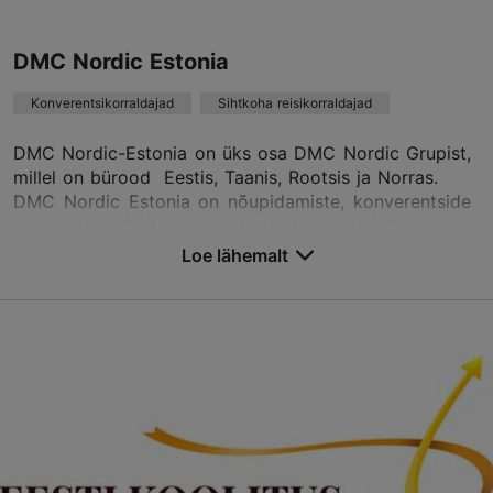
incoming-ee@mycwt.com
+372 640 7780
DMC Nordic Estonia
https://kalevatravel.ee/en/
Konverentsikorraldajad
Sihtkoha reisikorraldajad
Võta ühendust teenusepakkujaga
DMC Nordic-Estonia on üks osa DMC Nordic Grupist,
millel on bürood Eestis, Taanis, Rootsis ja Norras.
DMC Nordic Estonia on nõupidamiste, konverentside
ja ergutusreiside korraldamisele spetsialiseerunud
ettevõte, pakkudes asjatundlikku, paindlikku ja
Loe lähemalt
stambivaba teenust ning; broneerides vajalikud
toimumiskohad ja korraldades teemaüritusi; tagades
konverentsi ajaks infolaua koos personaliga ning
konverentsiks vajalikud materjalid, transpordi,
vastuvõtu ja saatmise lennujaama; korraldades nn.
rohelisi tuure, jalgrattatuure, partnerprogramme,
meeskonnatöö mänge ja õpitubasid; tagades
tehnilise varustuse ; korraldades kultuurituure ning
tuure erihuvidega külalistele.