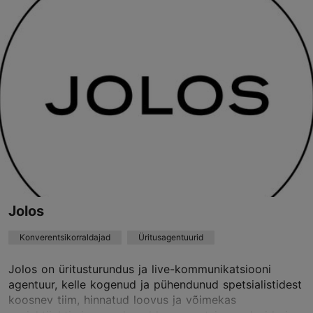
Salvesta Lemmikutesse
Mustamäe tee 16, Tallinn
Kristiine
info@hype.ee
+372 503 7522
http://www.hype.ee
Võta ühendust teenusepakkujaga
Jolos
Konverentsikorraldajad
Üritusagentuurid
Jolos on üritusturundus ja live-kommunikatsiooni
agentuur, kelle kogenud ja pühendunud spetsialistidest
koosnev tiim, hinnatud loovus ja võimekas