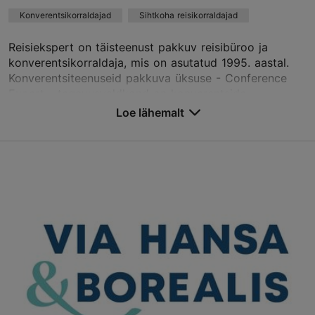
Konverentsikorraldajad
Sihtkoha reisikorraldajad
Reisiekspert on täisteenust pakkuv reisibüroo ja
konverentsikorraldaja, mis on asutatud 1995. aastal.
Konverentsiteenuseid pakkuva üksuse - Conference
Expert - tegevusvaldkond on konverentside,
seminaride ja konverentsiga seotud näituste
Loe lähemalt
korraldamine avaliku- ja erasektori äriklientidele,
Eestisse ja lähiriikidesse saabuvate klientide
teenindamine, seal hulgas motivatsiooniturism.
Teenused
: Konverentsid ja kohtumised, Elamusturismi
programmid, Konverentsi pre- ja post-tuurid,
Erihuvidega grupid
Salvesta Lemmikutesse
Roosikrantsi tn 8b, Tallinn
Kesklinn