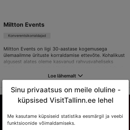
Salvesta Lemmikutesse
Miltton Events
..., Tallinn
Kesklinn
Konverentsikorraldajad
heli@konverentsimeistrid.ee
Miltton Events on ligi 30-aastase kogemusega
+3725 645 9821
ülemaailmne ürituste korraldamise ettevõte. Kohalikust
algusest alates oleme kasvanud rahvusvaheliseks
www.konverentsimeistrid.ee
liidriks, kes korraldab hübriid- ja personaalseid üritusi
151 riigis viiel kontinendil. Tugeva ülemaailmse
Loe lähemalt
Võta ühendust teenusepakkujaga
võrgustikuga – eriti ELi piires – pakume sujuvaid ja
kvaliteetseid ürituste lahendusi.
Sinu privaatsus on meile oluline -
Meie asjatundlikest sündmustekorraldajatest,
küpsised VisitTallinn.ee lehel
inseneridest ja arendajatest koosnev meeskond
ühendab kaasahaarava kogemuse loomiseks
Me kasutame küpsiseid statistika eesmärgil ja veebi
põhjalikud teadmised tööstusest tipptasemel
funktsioonide võimaldamiseks.
tehnoloogiaga. Oleme spetsialiseerunud adaptiivsetele
ürituste lahendustele, alates