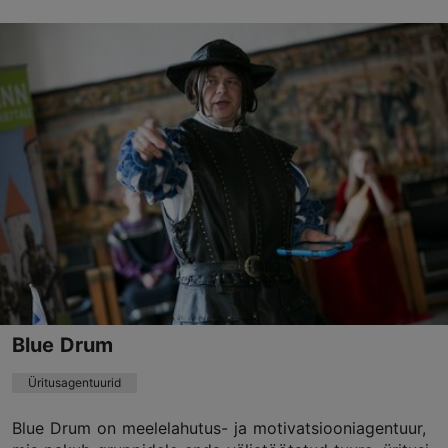
akrediteering.
Teenused
: Konverentsid ja kohtumised, Elamusturismi
programmid, Konverentsi pre- ja post-tuurid,
Erihuvidega grupid
Salvesta Lemmikutesse
Narva mnt 7d, Tallinn
Kesklinn
tellimus@wris.ee
+372 612 9130
Blue Drum
http://www.wris.ee
Üritusagentuurid
Võta ühendust teenusepakkujaga
Blue Drum on meelelahutus- ja motivatsiooniagentuur,