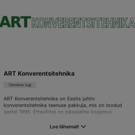
Salvesta Lemmikutesse
Kadaka tee 63, Tallinn
Mustamäe
info@adgorilla.ee
+372 517 9495
www.adgorilla.ee
ART Konverentsitehnika
Tehniline tugi
Võta ühendust teenusepakkujaga
ART Konverentsitehnika on Eestis juhtiv
konverentsitehnika teenuse pakkuja, mis on loodud
aastal 1995. Ettevõttel on pikaajaline kogemus
rahvusvaheliste konverentside ja koosolekute tehnilisel
teenindamisel.
Loe lähemalt