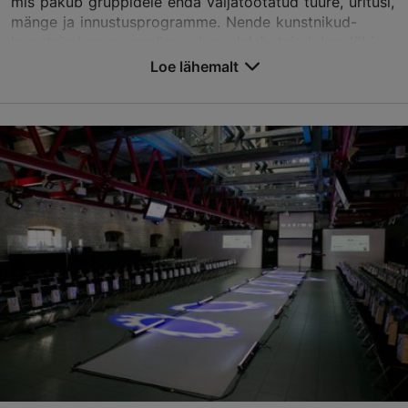
mis pakub gruppidele enda väljatöötatud tuure, üritusi,
mänge ja innustusprogramme. Nende kunstnikud-
lavastajad on suurepärased meelelahutajad, kes läbi
emotsioonide tutvustavad kohalikku elu-olu ja
Loe lähemalt
hõngu.
Teenused
: Elamusturismi programmid, Konverentsi
pre- ja post-tuurid, Erihuvidega grupid
Salvesta Lemmikutesse
Olevimägi 16, Tallinn
Vanalinn
info@bluedrum.eu
+372 646 0634
http://www.bluedrum.eu