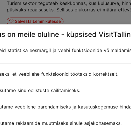
Turismisektor tegutseb keskkonnas, kus kulusurve, hi
püsivaks reaalsuseks. Sellises olukorras ei määra ettevõ
Salvesta Lemmikutesse
s on meile oluline - küpsised VisitTallin
Loe lähemalt
d statistika eesmärgil ja veebi funktsioonide võimaldami
Tallinn võõrustas CliNeDest projekti kohtu
seks, et veebilehe funktsioonid töötaksid korrektselt.
16.12.2025
Turismiosakonna teated
Detsembris kogunesid Tallinnasse projekti CliNeDest p
sutame sinu eelistuste säilitamiseks.
rahvusvahelistest organisatsioonidest. Kohtumise eesmär
utame veebilehe parendamiseks ja kasutuskogemuse hinda
Salvesta Lemmikutesse
Loe lähemalt
utame reklaamide muutmiseks sinule asjakohasemaks.