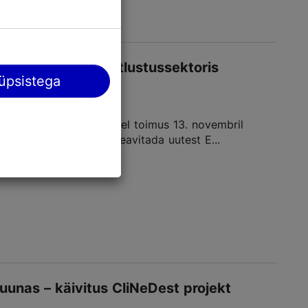
te rakendamine toitlustussektoris
üpsistega
osakondade eestvedamisel toimus 13. novembril
 eesmärk oli osapooli teavitada uutest E...
uunas – käivitus CliNeDest projekt