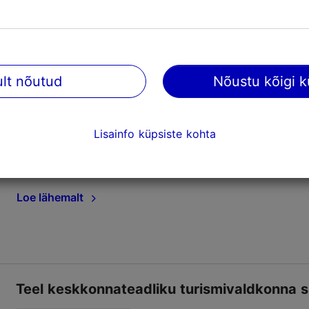
Infopäev: Euroopa Liidu ja Eesti uute nõue
ult nõutud
Nõustu kõigi k
26.11.2025
Turismiosakonna teated
Tallinna Strateegiakeskuse turismi- ja ringmajanduse 
Lisainfo küpsiste kohta
majutus- ja toitlustusasutustele suunatud seminar, mille
Salvesta Lemmikutesse
Loe lähemalt
Teel keskkonnateadliku turismivaldkonna s