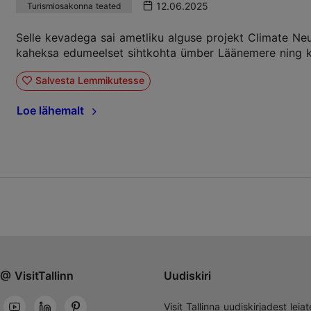
12.06.2025
Turismiosakonna teated
Selle kevadega sai ametliku alguse projekt Climate Neu
kaheksa edumeelset sihtkohta ümber Läänemere ning k
Salvesta Lemmikutesse
Loe lähemalt
@ VisitTallinn
Uudiskiri
Visit Tallinna uudiskirjadest leiat