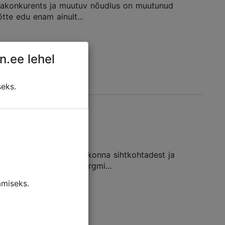
nnakonkurents ja muutuv nõudlus on muutunud
tte edu enam ainult...
n.ee lehel
seks.
mist
artnerid Läänemere piirkonna sihtkohtadest ja
k oli kokku leppida järgmi...
miseks.