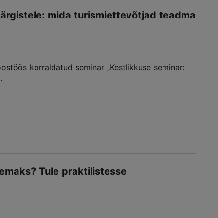
rgistele: mida turismiettevõtjad teadma
 koostöös korraldatud seminar „Kestlikkuse seminar:
.
emaks? Tule praktilistesse