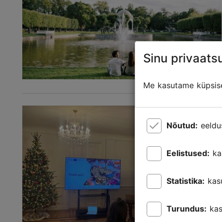
Sinu privaatsu
Me kasutame küpsisei
Nõutud:
eeldu
Eelistused:
ka
Statistika:
kas
Turundus:
kas