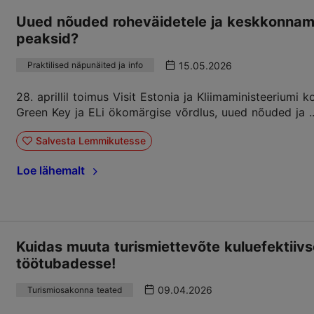
Uued nõuded roheväidetele ja keskkonnamä
peaksid?
15.05.2026
Praktilised näpunäited ja info
28. aprillil toimus Visit Estonia ja Kliimaministeeriumi
Green Key ja ELi ökomärgise võrdlus, uued nõuded ja ..
Salvesta Lemmikutesse
Loe lähemalt
Kuidas muuta turismiettevõte kuluefektiivs
töötubadesse!
09.04.2026
Turismiosakonna teated