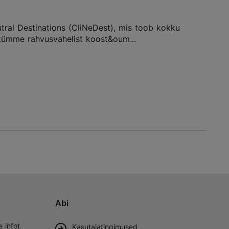
tral Destinations (CliNeDest), mis toob kokku
ümme rahvusvahelist koost&oum...
Abi
e infot
Kasutajatingimused