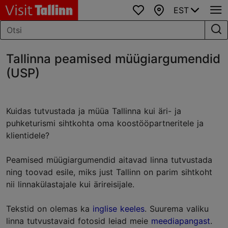
EST
Lemmikud
Kaart
Tallinna peamised müügiargumendid
(USP)
Kuidas tutvustada ja müüa Tallinna kui äri- ja
puhketurismi sihtkohta oma koostööpartneritele ja
klientidele?
Peamised müügiargumendid aitavad linna tutvustada
ning toovad esile, miks just Tallinn on parim sihtkoht
nii linnakülastajale kui ärireisijale.
Tekstid on olemas ka
inglise keeles
. Suurema valiku
linna tutvustavaid fotosid leiad meie
meediapangast
.