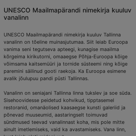
UNESCO Maailmapärandi nimekirja kuuluv
vanalinn
UNESCO Maailmapärandi nimekirja kuuluv Tallinna
vanalinn on tõeline muinasjutumaa. Siit leiab Euroopa
vanima seni tegutseva apteegi, kunagise maailma
kõrgeima kirikutorni, omaaegse Põhja-Euroopa kõige
võimsama kaitsemüüri ja tornide süsteemi ning kõige
paremini säilinud gooti raekoja. Ka Euroopa esimene
avalik jõulupuu pandi püsti Tallinnas.
Vanalinn on seniajani Tallinna linna tukslev ja soe süda.
Sisehoovidesse peidetud kohvikud, tipptasemel
restoranid, omanäolised kaasaegse kunsti galeriid ja
põnevad muuseumid, aastaringselt toimuvad
sündmused teevad vanalinnast koha, mis pole mitte
ainult imetlemiseks, vaid ka avastamiseks. Vana linn,