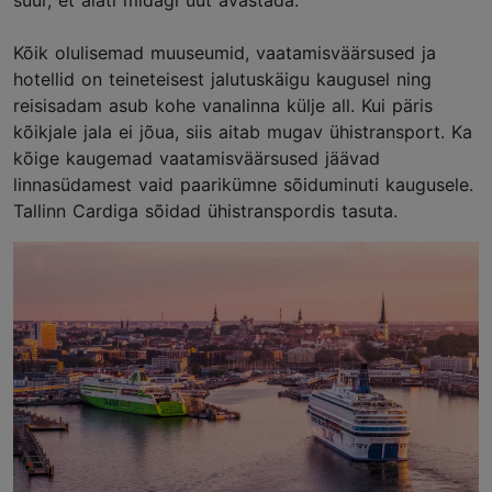
suur, et alati midagi uut avastada.
Kõik olulisemad muuseumid, vaatamisväärsused ja
hotellid on teineteisest jalutuskäigu kaugusel ning
reisisadam asub kohe vanalinna külje all. Kui päris
kõikjale jala ei jõua, siis aitab mugav ühistransport. Ka
kõige kaugemad vaatamisväärsused jäävad
linnasüdamest vaid paarikümne sõiduminuti kaugusele.
Tallinn Cardiga sõidad ühistranspordis tasuta.