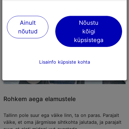
Ainult
Nõustu
nõutud
kõigi
küpsistega
Lisainfo küpsiste kohta
Rohkem aega elamustele
Tallinn pole suur ega väike linn, ta on paras. Parajalt
väike, et oma järgmisse sihtkohta jalutada, ja parajalt