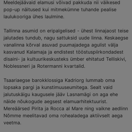
Meeldejäävaid elamusi võivad pakkuda nii väikesed
pop-up näitused kui mitmekümne tuhande pealise
laulukooriga ühes laulmine.
Tallinna asumid on eripalgelised - ühest linnajaost teise
jalutades tundub, nagu sattuksid uude linna. Keskaegse
vanalinna kõrval asuvad puumajadega agulist välja
kasvanud Kalamaja ja endistest tööstuspiirkondadest
disaini- ja kultuurikeskusteks ümber ehitatud Telliskivi,
Noblessneri ja Rotermanni kvartalid.
Tsaariaegse barokklossiga Kadriorg lummab oma
lopsaka pargi ja kunstimuuseumitega. Sealt vaid
jalutuskäigu kaugusele jääv Lasnamägi on aga ehe
näide nõukogude aegsest elamuarhitektuurist.
Mereäärsed Pirita ja Rocca al Mare ning vaikne aedlinn
Nõmme meelitavad oma rohealadega aktiivselt aega
veetma.