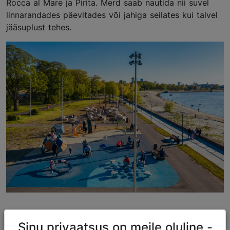
Rocca al Mare ja Pirita. Merd saab nautida nii suvel
linnarandades päevitades või jahiga seilates kui talvel
jääsuplust tehes.
Värsked maitsed
Sinu privaatsus on meile oluline -