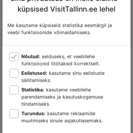
küpsised VisitTallinn.ee lehel
Tallinnast leiad elava ja areneva restorani- ning
kohvikukultuuri, mis pulbitseb uutest ideedest ja
põnevatest maitsetest.
Me kasutame küpsiseid statistika eesmärgil ja
veebi funktsioonide võimaldamiseks.
Tallinna tipprestoranides tegutsevad noored ja
ambitsioonikad kokad, kes on omandanud kogemusi
maailma parimates köökides ja kujundavad nüüd
Nõutud:
eelduseks, et veebilehe
kohaliku kokakunsti uut nägu. Olulised märksõnad on
funktsioonid töötaksid korrektselt.
puhas hooajaline tooraine ning mõjud Skandinaavia,
Eelistused:
kasutame sinu eelistuste
Saksa ja Vene köögist. Samas leiab siit suurepäraseid
säilitamiseks.
näiteid kogu maailma rahvusköökidest.
Statistika:
kasutame veebilehe
Iga Tallinna naabruskond pakub kulinaarset
parendamiseks ja kasutuskogemuse
avastamisrõõmu. Vaikselt kõrvaltänavalt võid leida
hindamiseks.
maailma parima pitsakoha või tunda tsaariaegses
Turundus:
kasutame reklaamide
tööstuskvartalist jalutades korraga värskelt röstitud
muutmiseks sinule asjakohasemaks.
kohvi lõhna.