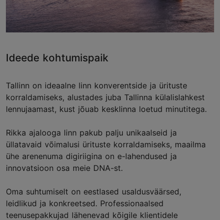
Ideede kohtumispaik
Tallinn on ideaalne linn konverentside ja ürituste
korraldamiseks, alustades juba Tallinna külalislahkest
lennujaamast, kust jõuab kesklinna loetud minutitega.
Rikka ajalooga linn pakub palju unikaalseid ja
üllatavaid võimalusi ürituste korraldamiseks, maailma
ühe arenenuma digiriigina on e-lahendused ja
innovatsioon osa meie DNA-st.
Oma suhtumiselt on eestlased usaldusväärsed,
leidlikud ja konkreetsed. Professionaalsed
teenusepakkujad lähenevad kõigile klientidele