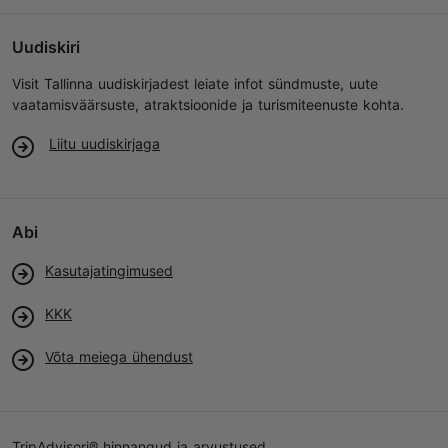
Uudiskiri
Visit Tallinna uudiskirjadest leiate infot sündmuste, uute
vaatamisväärsuste, atraktsioonide ja turismiteenuste kohta.
Liitu uudiskirjaga
Abi
Kasutajatingimused
KKK
Võta meiega ühendust
TripAdvisori® hinnangud ja arvustused