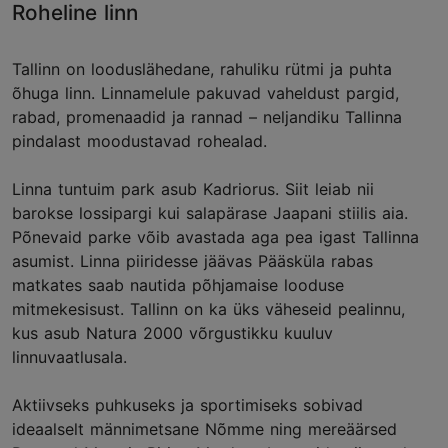
Roheline linn
Tallinn on looduslähedane, rahuliku rütmi ja puhta
õhuga linn. Linnamelule pakuvad vaheldust pargid,
rabad, promenaadid ja rannad – neljandiku Tallinna
pindalast moodustavad rohealad.
Linna tuntuim park asub Kadriorus. Siit leiab nii
barokse lossipargi kui salapärase Jaapani stiilis aia.
Põnevaid parke võib avastada aga pea igast Tallinna
asumist. Linna piiridesse jäävas Pääsküla rabas
matkates saab nautida põhjamaise looduse
mitmekesisust. Tallinn on ka üks väheseid pealinnu,
kus asub Natura 2000 võrgustikku kuuluv
linnuvaatlusala.
Aktiivseks puhkuseks ja sportimiseks sobivad
ideaalselt männimetsane Nõmme ning mereäärsed