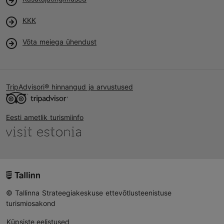
KKK
Võta meiega ühendust
TripAdvisori® hinnangud ja arvustused
Eesti ametlik turismiinfo
© Tallinna Strateegiakeskuse ettevõtlusteenistuse
turismiosakond
Küpsiste eelistused