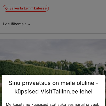
Salvesta Lemmikutesse
Loe lähemalt
Sinu privaatsus on meile oluline -
küpsised VisitTallinn.ee lehel
Me kasutame küpsiseid statistika eesmärgil ja veebi