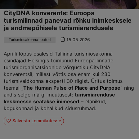
CityDNA konverents: Euroopa
turismilinnad panevad rõhku inimkesksele
ja andmepõhisele turismiarendusele
15.05.2026
Turismiosakonna teated
Aprilli lõpus osalesid Tallinna turismiosakonna
esindajad Helsingis toimunud Euroopa linnade
turismiorganisatsioonide võrgustiku CityDNA
konverentsil, millest võttis osa enam kui 230
turismivaldkonna eksperti 30 riigist. Üritus toimus
teemal „
The Human Pulse of Place and Purpose
“ ning
andis selge märgi muutusest:
turismiarenduse
keskmesse seatakse inimesed
– elanikud,
kogukonnad ja kohalikud sidusrühmad.
Salvesta Lemmikutesse