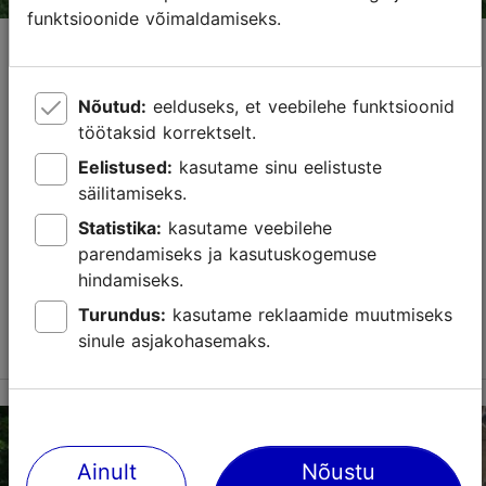
funktsioonide võimaldamiseks.
Muuseumide ja vaatamisväärsuste
lahtiolekuajad nelipühal, 24. mail
15.04.2026
Tegevused Tallinn Cardiga
Nõutud:
eelduseks, et veebilehe funktsioonid
töötaksid korrektselt.
Nelipühade 1. pühal,
24. mail
on enamik
Tallinn Cardi
Eelistused:
kasutame sinu eelistuste
partneritest tavapäraselt avatud. Allpool leiad
säilitamiseks.
nimekirja kohtadest, kus esineb lahtiolekuaegades
siiski mõningaid muudatusi.
Statistika:
kasutame veebilehe
parendamiseks ja kasutuskogemuse
Salvesta Lemmikutesse
hindamiseks.
Turundus:
kasutame reklaamide muutmiseks
Loe lähemalt
sinule asjakohasemaks.
Ainult
Nõustu