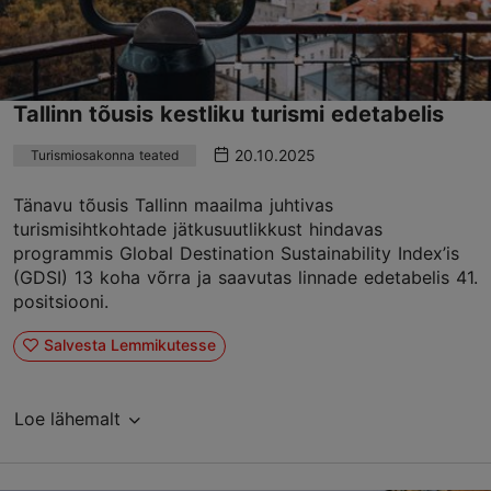
Tallinn tõusis kestliku turismi edetabelis
20.10.2025
Turismiosakonna teated
Tänavu tõusis Tallinn maailma juhtivas
turismisihtkohtade jätkusuutlikkust hindavas
programmis Global Destination Sustainability Index’is
(GDSI) 13 koha võrra ja saavutas linnade edetabelis 41.
positsiooni.
Salvesta Lemmikutesse
Loe lähemalt