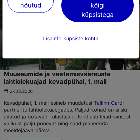
nõutud
kõigi
küpsistega
Lisainfo küpsiste kohta
Muuseumide ja vaatamisväärsuste
lahtiolekuajad kevadpühal, 1. mail
27.03.2026
Kevadpühal, 1. mail esineb muudatusi
Tallinn Cardi
partnerite lahtiolekuaegades. Paljud kohad on siiski
avatud ja ootavad külastajaid. Kindlasti leiad siinsest
valikust palju põnevat ning saad planeerida
meeldejääva päeva.