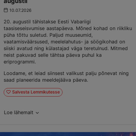
augustil
10.07.2026
20. augustil tähistakse Eesti Vabariigi
taasiseseisvumise aastapäeva. Mõned kohad on riikliku
püha tõttu suletud. Paljud muuseumid,
vaatamisväärsused, meelelahutus- ja söögikohad on
siiski avatud ning külastajad väga teretulnud. Mitmed
neist pakuvad selle tähtsa päeva puhul ka
eriprogrammi.
Loodame, et leiad siinsest valikust palju põnevat ning
saad planeerida meeldejääva päeva.
Salvesta Lemmikutesse
Loe lähemalt