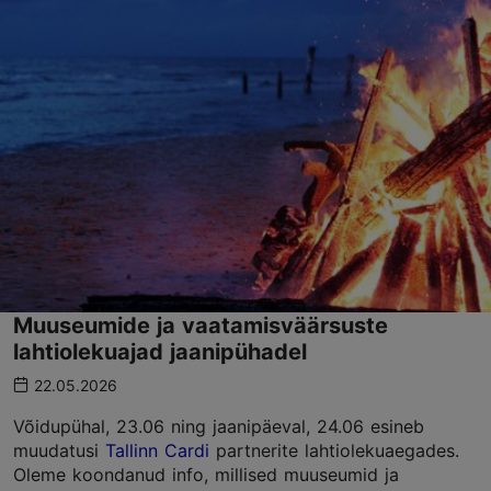
Muuseumide ja vaatamisväärsuste
lahtiolekuajad jaanipühadel
22.05.2026
Võidupühal, 23.06 ning jaanipäeval, 24.06 esineb
muudatusi
Tallinn Cardi
partnerite lahtiolekuaegades.
Oleme koondanud info, millised muuseumid ja