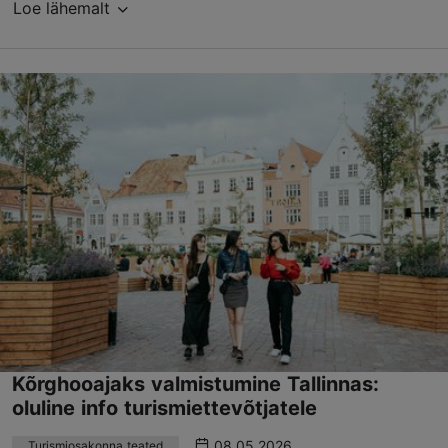
Loe lähemalt
Kõrghooajaks valmistumine Tallinnas:
oluline info turismiettevõtjatele
08.05.2026
Turismiosakonna teated