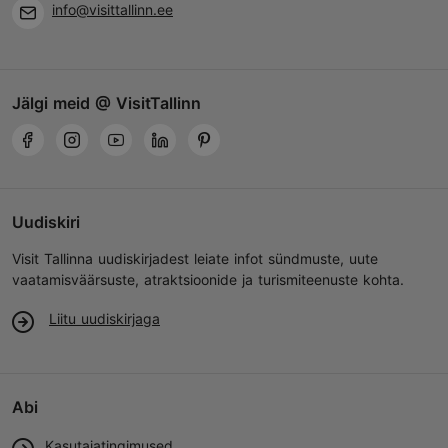
info@visittallinn.ee
Jälgi meid @ VisitTallinn
Uudiskiri
Visit Tallinna uudiskirjadest leiate infot sündmuste, uute
vaatamisväärsuste, atraktsioonide ja turismiteenuste kohta.
Liitu uudiskirjaga
Abi
Kasutajatingimused