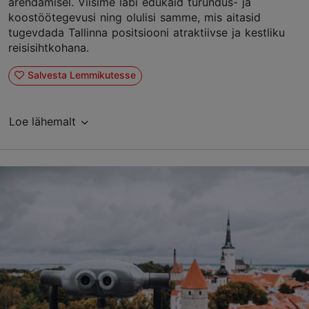
arendamisel. Viisime läbi edukaid turundus- ja
koostöötegevusi ning olulisi samme, mis aitasid
tugevdada Tallinna positsiooni atraktiivse ja kestliku
reisisihtkohana.
Salvesta Lemmikutesse
Loe lähemalt