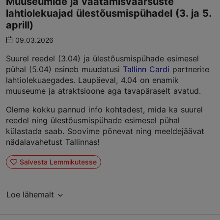
Muuseumide ja vaatamisväärsuste
lahtiolekuajad ülestõusmispühadel (3. ja 5.
aprill)
09.03.2026
Suurel reedel (3.04) ja ülestõusmispühade esimesel
pühal (5.04) esineb muudatusi
Tallinn Cardi
partnerite
lahtiolekuaegades. Laupäeval, 4.04 on enamik
muuseume ja atraktsioone aga tavapäraselt avatud.
Oleme kokku pannud info kohtadest, mida ka suurel
reedel ning ülestõusmispühade esimesel pühal
külastada saab. Soovime põnevat ning meeldejäävat
nädalavahetust Tallinnas!
Salvesta Lemmikutesse
Loe lähemalt