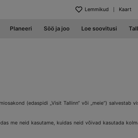
Lemmikud
Kaart
Planeeri
Söö ja joo
Loe soovitusi
Tal
iosakond (edaspidi „Visit Tallinn“ või „meie“) salvestab vis
 kuidas me neid kasutame, kuidas neid võivad kasutada ko