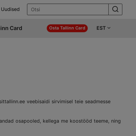
Uudised
linn Card
EST
Osta Tallinn Card
ittallinn.ee veebisaidi sirvimisel teie seadmesse
lmandad osapooled, kellega me koostööd teeme, ning