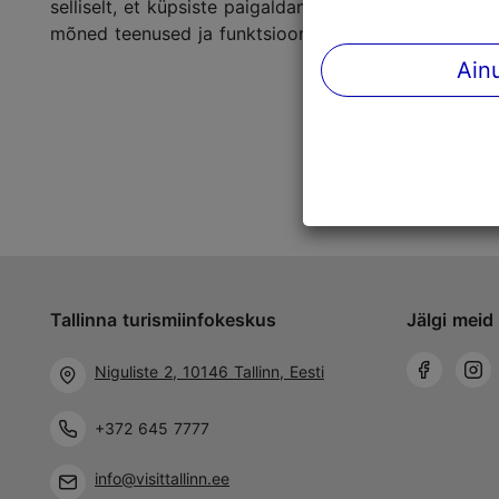
selliselt, et küpsiste paigaldamine oleks tõkestatud. 
mõned teenused ja funktsioonid ei pruugi toimida.
Ain
Tallinna turismiinfokeskus
Jälgi meid 
Niguliste 2, 10146 Tallinn, Eesti
+372 645 7777
info@visittallinn.ee