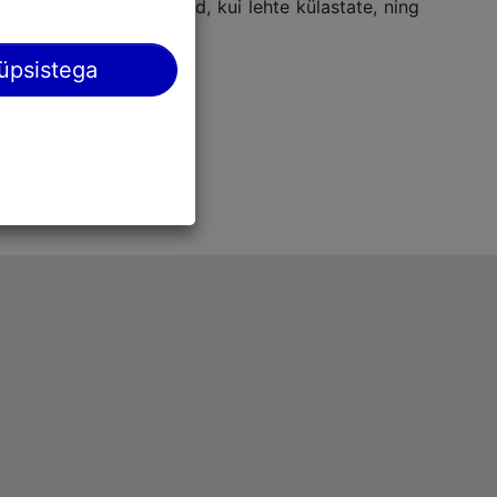
elistusi käsitsi iga kord, kui lehte külastate, ning
üpsistega