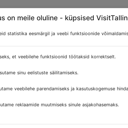
s on meile oluline - küpsised VisitTallin
 teie arvutisse või mobiilseadmesse, kui te lehte külastate
ing muud eelistused kuvamisel) teatud ajavahemikuks. Nii ei
d statistika eesmärgil ja veebi funktsioonide võimaldami
tab?
teie veebibrauserisse küpsiste faile. Kasutame küpsiseid jä
seks, et veebilehe funktsioonid töötaksid korrektselt.
ie eelistusi ja Lemmikuid, veebi uuringute tegemiseks ja r
utesse salvestatud infot ning Tallinn Cardi ostukorvi, veebi
sutame sinu eelistuste säilitamiseks.
utame veebilehe parendamiseks ja kasutuskogemuse hinda
andate osapoolte küpsiseid, et koguda veebistatistikat (n
(Tawk.io).
utame reklaamide muutmiseks sinule asjakohasemaks.
ma soovile. Võite kustutada kõik juba teie arvutis olevad