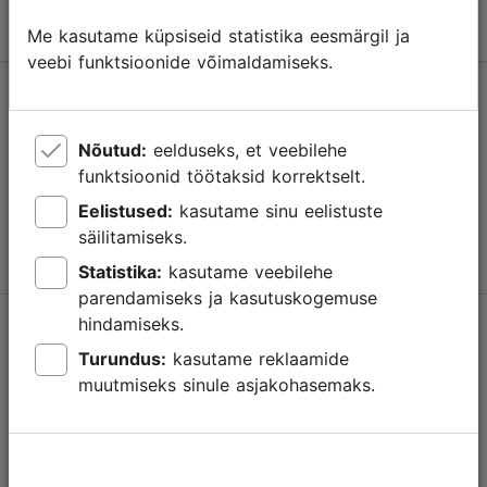
Me kasutame küpsiseid statistika eesmärgil ja
veebi funktsioonide võimaldamiseks.
Abi
Kasutajatingimused
Nõutud:
eelduseks, et veebilehe
funktsioonid töötaksid korrektselt.
KKK
Eelistused:
kasutame sinu eelistuste
Võta meiega ühendust
säilitamiseks.
Statistika:
kasutame veebilehe
parendamiseks ja kasutuskogemuse
hindamiseks.
TripAdvisori® hinnangud ja arvustused
Turundus:
kasutame reklaamide
muutmiseks sinule asjakohasemaks.
Eesti ametlik turismiinfo