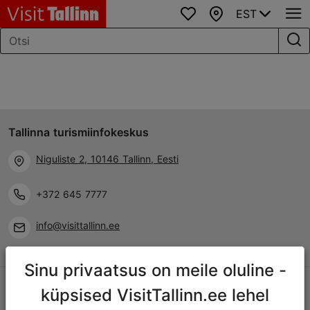
EST
Lemmikud
Kaart
Tallinna turismiinfokeskus
Niguliste 2, 10146 Tallinn, Eesti
+372 645 7777
info@visittallinn.ee
Sinu privaatsus on meile oluline -
Jälgi meid @ VisitTallinn
küpsised VisitTallinn.ee lehel