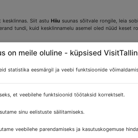
 kesklinnas. Siit astu
Hiiu
suunas sõitvale rongile, leia sob
eerand tundi, kuid kesklinnamelu asemel oled nüüd keset ro
s on meile oluline - küpsised VisitTallin
d statistika eesmärgil ja veebi funktsioonide võimaldami
seks, et veebilehe funktsioonid töötaksid korrektselt.
sutame sinu eelistuste säilitamiseks.
utame veebilehe parendamiseks ja kasutuskogemuse hinda