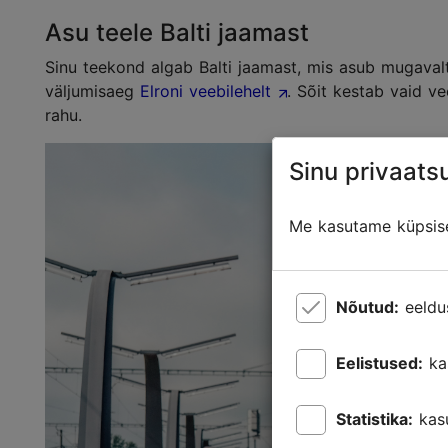
Asu teele Balti jaamast
Sinu teekond algab Balti jaamast, mis asub mugavalt
väljumisaeg
Elroni veebilehelt
. Sõit kestab vaid v
rahu.
Sinu privaatsu
Me kasutame küpsisei
Nõutud:
eeldu
Eelistused:
ka
Statistika:
kas