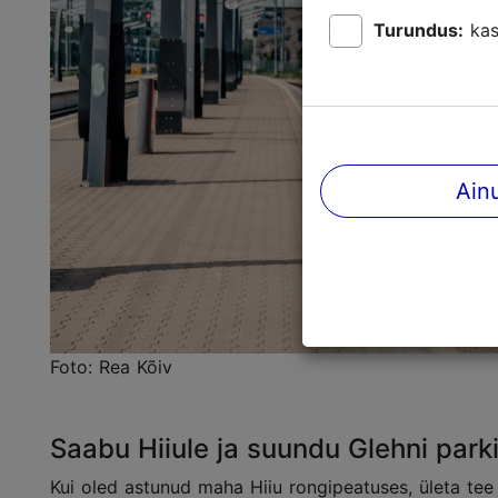
Turundus:
kas
Ain
Foto: Rea Kõiv
Saabu Hiiule ja suundu Glehni park
Kui oled astunud maha Hiiu rongipeatuses, ületa tee 