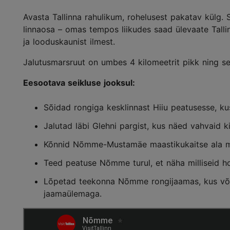
Avasta Tallinna rahulikum, rohelusest pakatav külg. 
linnaosa – omas tempos liikudes saad ülevaate Tall
ja looduskaunist ilmest.
Jalutusmarsruut on umbes 4 kilomeetrit pikk ning se
Eesootava seikluse jooksul:
Sõidad rongiga kesklinnast Hiiu peatusesse, ku
Jalutad läbi Glehni pargist, kus näed vahvaid k
Kõnnid Nõmme-Mustamäe maastikukaitse ala m
Teed peatuse Nõmme turul, et näha milliseid ho
Lõpetad teekonna Nõmme rongijaamas, kus võ
jaamaülemaga.