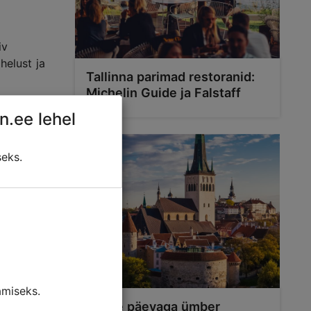
iv
helust ja
Tallinna parimad restoranid:
Michelin Guide ja Falstaff
n.ee lehel
seks.
miseks.
Kolme päevaga ümber