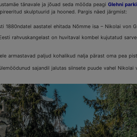
ustamäe tänavale ja jõuad seda mööda peagi
Glehni parki
reeritud skulptuurid ja hooned. Pargis näed järgmist:
asti 1880ndatel aastatel ehitada Nõmme isa – Nikolai von G
. Eesti rahvuskangelast on huvitaval kombel kujutatud sarv
hele armastavad paljud kohalikud nalja pärast oma pea pist
ülemöödunud sajandil jalutas siinsete puude vahel Nikolai