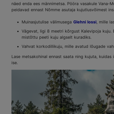
näed enda ees männimetsa. Pööra vasakule Vana-M
peidavad ennast Nõmme asutaja kujutlusvõimest inspi
Muinasjutulise välimusega
Glehni lossi
, mille l
Vägevat, ligi 8 meetri kõrgust Kalevipoja kuju
mistõttu peeti kuju algselt kuradiks.
Vahvat korkodillikuju, mille avatud lõugade va
Lase metsakohinal ennast saata ning kujuta, kuidas 
ise.