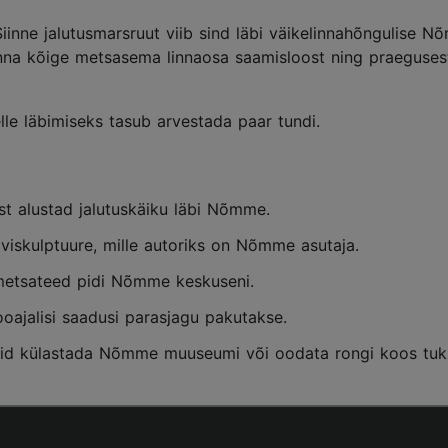
Siinne jalutusmarsruut viib sind läbi väikelinnahõngulise 
inna kõige metsasema linnaosa saamisloost ning praeguses
lle läbimiseks tasub arvestada paar tundi.
st alustad jalutuskäiku läbi Nõmme.
iviskulptuure, mille autoriks on Nõmme asutaja.
etsateed pidi Nõmme keskuseni.
oajalisi saadusi parasjagu pakutakse.
id külastada Nõmme muuseumi või oodata rongi koos tu