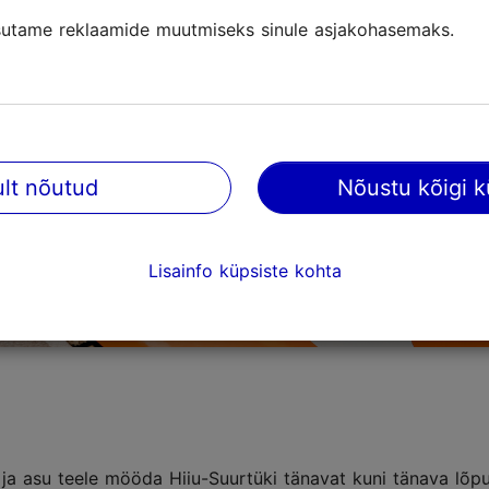
utame reklaamide muutmiseks sinule asjakohasemaks.
ult nõutud
Nõustu kõigi k
Lisainfo küpsiste kohta
i
ja asu teele mööda Hiiu-Suurtüki tänavat kuni tänava lõpu