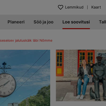
Lemmikud
Kaart
Planeeri
Söö ja joo
Loe soovitusi
Tal
Iseseisev jalutuskäik läbi Nõmme