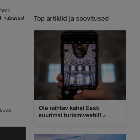
Nõmme
t hubasest
Top artiklid ja soovitused
Ole nähtav kahel Eesti
kkuva
suurimal turismiveebil!