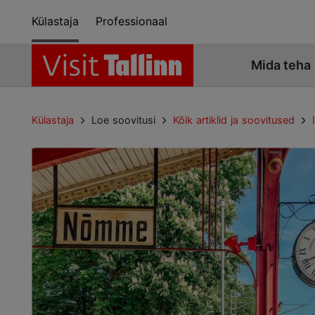
Külastaja
Professionaal
Mida teha
Külastaja
Loe soovitusi
Kõik artiklid ja soovitused