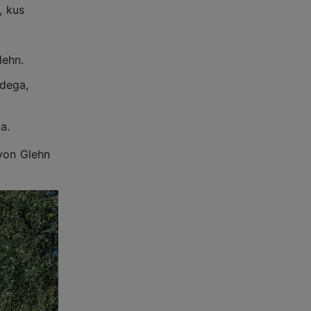
, kus
lehn.
edega,
a.
 von Glehn