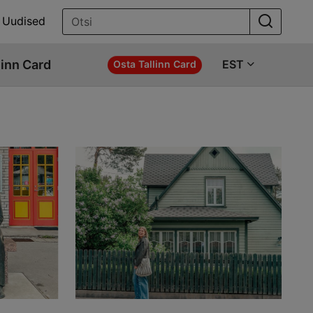
Uudised
linn Card
EST
Osta Tallinn Card