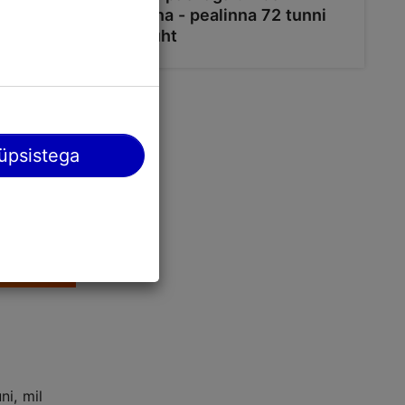
Tallinna - pealinna 72 tunni
reisijuht
üpsistega
ni, mil