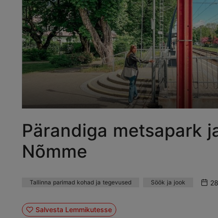
Pärandiga metsapark ja 
Nõmme
28
Tallinna parimad kohad ja tegevused
Söök ja jook
Salvesta Lemmikutesse