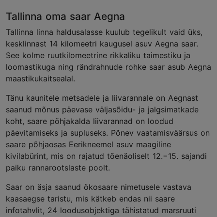
Tallinna oma saar Aegna
Tallinna linna haldusalasse kuulub tegelikult vaid üks,
kesklinnast 14 kilomeetri kaugusel asuv Aegna saar.
See kolme ruutkilomeetrine rikkaliku taimestiku ja
loomastikuga ning rändrahnude rohke saar asub Aegna
maastikukaitsealal.
Tänu kaunitele metsadele ja liivarannale on Aegnast
saanud mõnus päevase väljasõidu- ja jalgsimatkade
koht, saare põhjakalda liivarannad on loodud
päevitamiseks ja supluseks. Põnev vaatamisväärsus on
saare põhjaosas Eerikneemel asuv maagiline
kivilabürint, mis on rajatud tõenäoliselt 12.−15. sajandi
paiku rannarootslaste poolt.
Saar on äsja saanud ökosaare nimetusele vastava
kaasaegse taristu, mis kätkeb endas nii saare
infotahvlit, 24 loodusobjektiga tähistatud marsruuti