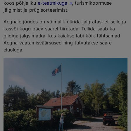
koos põhjaliku
e-teatmikuga
, turismikoormuse
jälgimist ja prügisorteerimist.
Aegnale jõudes on võimalik üürida jalgratas, et sellega
kasvõi kogu päev saarel tiirutada. Tellida saab ka
giidiga jalgsimatka, kus käiakse läbi kõik tähtsamad
Aegna vaatamisväärsused ning tutvutakse saare
eluoluga.