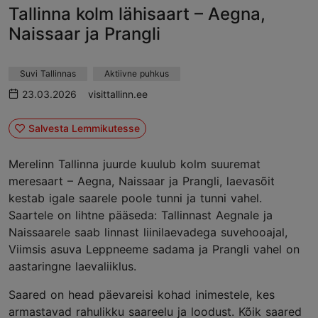
Tallinna kolm lähisaart – Aegna,
Naissaar ja Prangli
Suvi Tallinnas
Aktiivne puhkus
23.03.2026
visittallinn.ee
Salvesta Lemmikutesse
Merelinn Tallinna juurde kuulub kolm suuremat
meresaart – Aegna, Naissaar ja Prangli, laevasõit
kestab igale saarele poole tunni ja tunni vahel.
Saartele on lihtne pääseda: Tallinnast Aegnale ja
Naissaarele saab linnast liinilaevadega suvehooajal,
Viimsis asuva Leppneeme sadama ja Prangli vahel on
aastaringne laevaliiklus.
Saared on head päevareisi kohad inimestele, kes
armastavad rahulikku saareelu ja loodust. Kõik saared