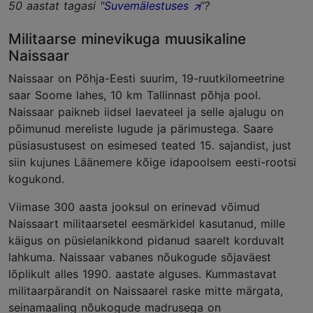
50 aastat tagasi "
Suvemälestuses
“?
Militaarse minevikuga muusikaline
Naissaar
Naissaar on Põhja-Eesti suurim, 19-ruutkilomeetrine
saar Soome lahes, 10 km Tallinnast põhja pool.
Naissaar paikneb iidsel laevateel ja selle ajalugu on
põimunud mereliste lugude ja pärimustega. Saare
püsiasustusest on esimesed teated 15. sajandist, just
siin kujunes Läänemere kõige idapoolsem eesti-rootsi
kogukond.
Viimase 300 aasta jooksul on erinevad võimud
Naissaart militaarsetel eesmärkidel kasutanud, mille
käigus on püsielanikkond pidanud saarelt korduvalt
lahkuma. Naissaar vabanes nõukogude sõjaväest
lõplikult alles 1990. aastate alguses. Kummastavat
militaarpärandit on Naissaarel raske mitte märgata,
seinamaaling nõukogude madrusega on