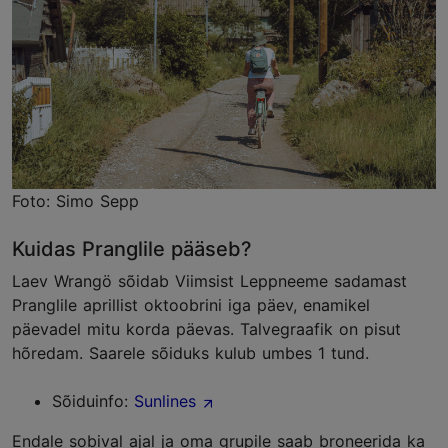
Foto: Simo Sepp
Kuidas Pranglile pääseb?
Laev Wrangö sõidab Viimsist Leppneeme sadamast
Pranglile aprillist oktoobrini iga päev, enamikel
päevadel mitu korda päevas. Talvegraafik on pisut
hõredam. Saarele sõiduks kulub umbes 1 tund.
Sõiduinfo:
Sunlines
Endale sobival ajal ja oma grupile saab broneerida ka