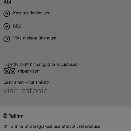
Abi
Kasutajatingimused
KKK
Võta meiega ühendust
TripAdvisori® hinnangud ja arvustused
Eesti ametlik turismiinfo
© Tallinna Strateegiakeskuse ettevõtlusteenistuse