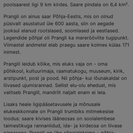
poolsaarest ligi 9 km kirdes. Saare pindala on 6,4 km².
Prangli on ainus saar Põhja-Eestis, mis on olnud
püsivalt asustatud üle 600 aasta, siin on aegade
jooksul elanud rootslased, soomlased ja eestlased.
Legendide põhjal oli Prangli ka mereröövlite tugipunkt.
Viimastel andmetel elab praegu saare kolmes külas 171
inimest.
Pranglil leidub kõike, mis eluks vaja on - oma
põhikool, kultuurimaja, raamatukogu, muuseum, kirik,
arstipunkt, post ja pood. Nii põhja- kui lõunakaldal on
liivased ujumisrannad. Sellist elu-olu ehedust, mis
valitseb Pranglil, mandrilt naljalt enam ei leia.
Lisaks heale ligipääsetavusele ja mõnusale
elukeskkonnale on Prangli trumbiks mitmekesise
loodus: saare kivises lääneosas on soolalembese
taimestikuga rannaniidud, ida- ja kirdeosa on liivase
pinnasega. Prangli on ühe sõnajalgtaime – põhja-