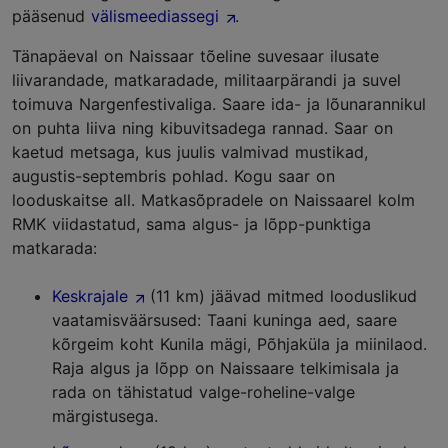
pääsenud
välismeediassegi
.
Tänapäeval on Naissaar tõeline suvesaar ilusate
liivarandade, matkaradade, militaarpärandi ja suvel
toimuva Nargenfestivaliga. Saare ida- ja lõunarannikul
on puhta liiva ning kibuvitsadega rannad. Saar on
kaetud metsaga, kus juulis valmivad mustikad,
augustis-septembris pohlad. Kogu saar on
looduskaitse all. Matkasõpradele on Naissaarel kolm
RMK viidastatud, sama algus- ja lõpp-punktiga
matkarada:
Keskrajale
(11 km) jäävad mitmed looduslikud
vaatamisväärsused: Taani kuninga aed, saare
kõrgeim koht Kunila mägi, Põhjaküla ja miinilaod.
Raja algus ja lõpp on Naissaare telkimisala ja
rada on tähistatud valge-roheline-valge
märgistusega.