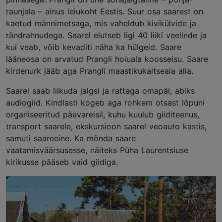
raunjala – ainus leiukoht Eestis. Suur osa saarest on
kaetud männimetsaga, mis vaheldub kivikülvide ja
rändrahnudega. Saarel elutseb ligi 40 liiki veelinde ja
kui veab, võib kevaditi näha ka hülgeid. Saare
lääneosa on arvatud Prangli hoiuala koosseisu. Saare
kirdenurk jääb aga Prangli maastikukaitseala alla.
Saarel saab liikuda jalgsi ja rattaga omapäi, abiks
audiogiid. Kindlasti kogeb aga rohkem otsast lõpuni
organiseeritud päevareisil, kuhu kuulub giiditeenus,
transport saarele, ekskursioon saarel veoauto kastis,
samuti saareeine. Ka mõnda saare
vaatamisväärsusesse, näiteks Püha Laurentsiuse
kirikusse pääseb vaid giidiga.