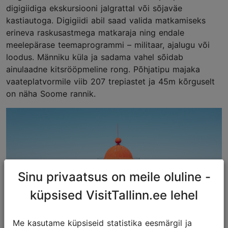
digigiidiga ekskursiooni jalgrattal või sõjaväe
kastiautoga. Digigiidi abil saad valida matkamiseks
erineva raskusastmega matkaraja ning endale
meelepärase teemaprogrammi – militaar, ajalugu või
loodus. Männiku küla ja sadama vahel sõidab
ainulaadne kitsrööpmeline rong. Põhjatipu majaka
vaateplatvormile viib 207 trepiastet ja 45m kõrguselt
on näha Soome rannik.
Sinu privaatsus on meile oluline -
küpsised VisitTallinn.ee lehel
Me kasutame küpsiseid statistika eesmärgil ja