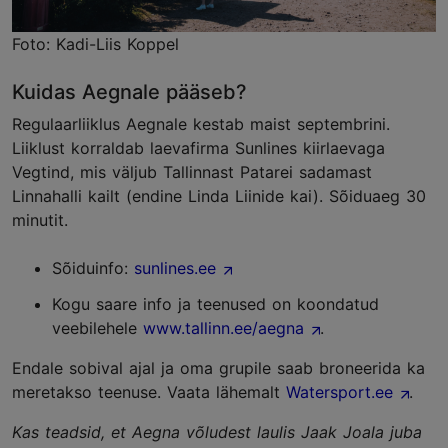
Foto: Kadi-Liis Koppel
Kuidas Aegnale pääseb?
Regulaarliiklus Aegnale kestab maist septembrini.
Liiklust korraldab laevafirma Sunlines kiirlaevaga
Vegtind, mis väljub Tallinnast Patarei sadamast
Linnahalli kailt (endine Linda Liinide kai). Sõiduaeg 30
minutit.
Sõiduinfo:
sunlines.ee
Kogu saare info ja teenused on koondatud
veebilehele
www.tallinn.ee/aegna
.
Endale sobival ajal ja oma grupile saab broneerida ka
meretakso teenuse. Vaata lähemalt
Watersport.ee
.
Kas teadsid, et Aegna võludest laulis Jaak Joala juba