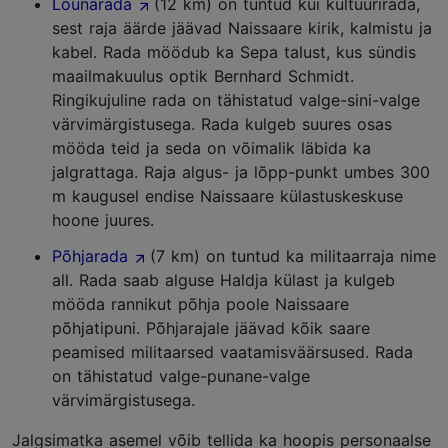
Lõunarada
(12 km) on tuntud kui kultuurirada,
sest raja äärde jäävad Naissaare kirik, kalmistu ja
kabel. Rada möödub ka Sepa talust, kus sündis
maailmakuulus optik Bernhard Schmidt.
Ringikujuline rada on tähistatud valge-sini-valge
värvimärgistusega. Rada kulgeb suures osas
mööda teid ja seda on võimalik läbida ka
jalgrattaga. Raja algus- ja lõpp-punkt umbes 300
m kaugusel endise Naissaare külastuskeskuse
hoone juures.
Põhjarada
(7 km) on tuntud ka militaarraja nime
all. Rada saab alguse Haldja külast ja kulgeb
mööda rannikut põhja poole Naissaare
põhjatipuni. Põhjarajale jäävad kõik saare
peamised militaarsed vaatamisväärsused. Rada
on tähistatud valge-punane-valge
värvimärgistusega.
Jalgsimatka asemel võib tellida ka hoopis personaalse