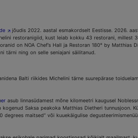
ide
jõudis 2022. aastal esmakordselt Eestisse. 2026. aas
elini restoranigiid, kust leiab kokku 43 restorani, millest
estoranid on NOA Chef’s Hall ja Restoran 180° by Matthias Di
i tärni ning on selle seniajani säilitanud.
anidena Balti riikides Michelini tärne suurepärase toiduela
her
asub linnasüdamest mõne kilomeetri kaugusel Noblessn
n kogenud Saksa peakoka Matthias Dietheri tunnusjoon. Kü
80 degrees maitsed“ või kuuekäigulise degusteerimismenüü
akse esikohale parimad koostisosad kõikjalt maailmast, k