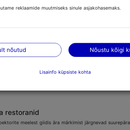
ronoomia edendajad
utame reklaamide muutmiseks sinule asjakohasemaks.
ult nõutud
Nõustu kõigi k
Lisainfo küpsiste kohta
na restoranid
spektorite meelest giidis ära märkimist järgnevad suurepär