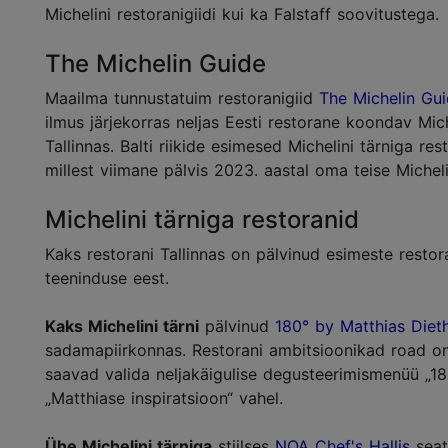
Michelini restoranigiidi kui ka Falstaff soovitustega.
The Michelin Guide
Maailma tunnustatuim restoranigiid
The Michelin Gu
ilmus järjekorras neljas Eesti restorane koondav Mich
Tallinnas. Balti riikide esimesed Michelini tärniga r
millest viimane pälvis 2023. aastal oma teise Michelin
Michelini tärniga restoranid
Kaks restorani Tallinnas on pälvinud esimeste restor
teeninduse eest.
Kaks Michelini tärni
pälvinud
180° by Matthias Diet
sadamapiirkonnas. Restorani ambitsioonikad road o
saavad valida neljakäigulise degusteerimismenüü „1
„Matthiase inspiratsioon“ vahel.
Ühe Michelini tärniga
stiilses
NOA Chef's Hallis
seat