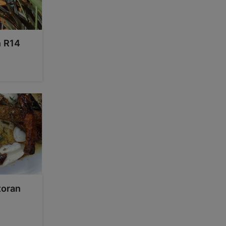
n R14
toran