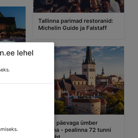
Tallinna parimad restoranid:
Michelin Guide ja Falstaff
n.ee lehel
jak
seks.
Kolme päevaga ümber
miseks.
Tallinna - pealinna 72 tunni
reisijuht