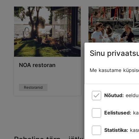
Sinu privaatsu
NOA restoran
Lore Bistroo
Me kasutame küpsisei
Restoranid
Restoranid
Nõutud:
eeldu
Eelistused:
ka
Statistika:
kas