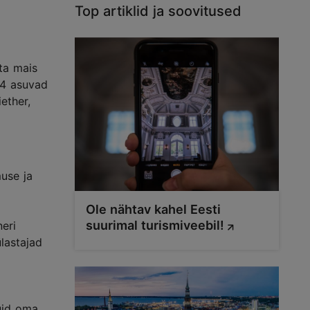
Top artiklid ja soovitused
ta mais
 34 asuvad
ether,
muse ja
Ole nähtav kahel Eesti
suurimal turismiveebil!
eri
lastajad
uid oma