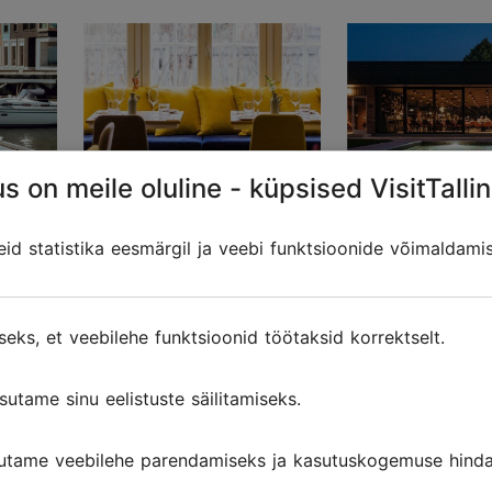
s on meile oluline - küpsised VisitTallin
Restoran "Mantel ja
Restoran Tul
d statistika eesmärgil ja veebi funktsioonide võimaldami
Korsten"
Restoranid
Restoranid
seks, et veebilehe funktsioonid töötaksid korrektselt.
sutame sinu eelistuste säilitamiseks.
Vaata kõiki
utame veebilehe parendamiseks ja kasutuskogemuse hinda