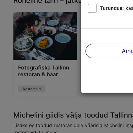
Roheline tärn – jätkusuutliku gast
Turundus:
kas
Ain
Fotografiska Tallinn
restoran & baar
Restoranid
Michelini giidis välja toodud Tallin
Lisaks eeltoodud restoranidele väärisid Michelini in
restoranid Tallinnas.