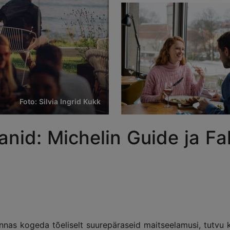
Foto: Silvia Ingrid Kukk
anid: Michelin Guide ja Fal
nnas kogeda tõeliselt suurepäraseid maitseelamusi, tutvu ki