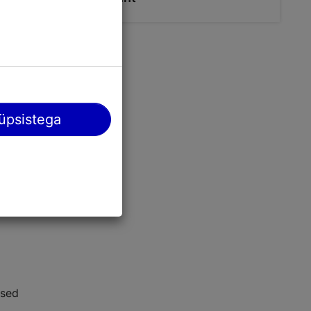
üpsistega
ased