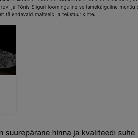
vi ja Tõnis Siiguri loominguline seitsmekäiguline menüü 
st täiendavaid maitseid ja tekstuurikihte.
on suurepärane hinna ja kvaliteedi suhe