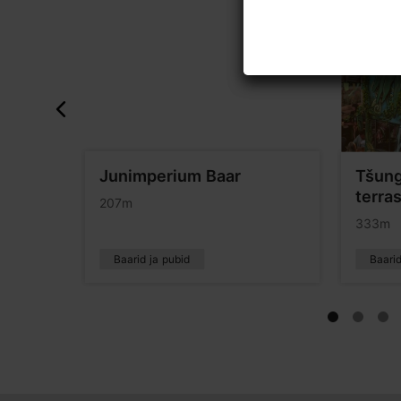
Junimperium Baar
Tšung
terra
207m
333m
Baarid ja pubid
Baarid