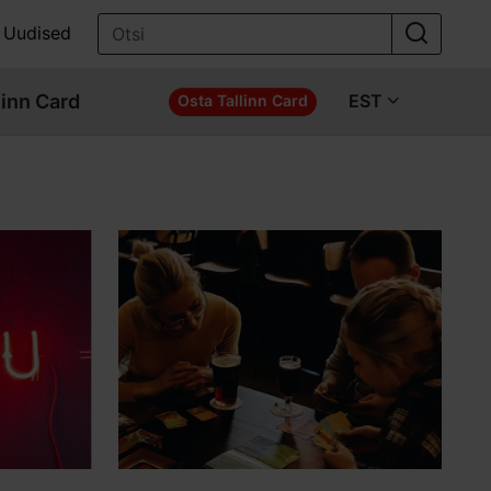
Uudised
linn Card
EST
Osta Tallinn Card