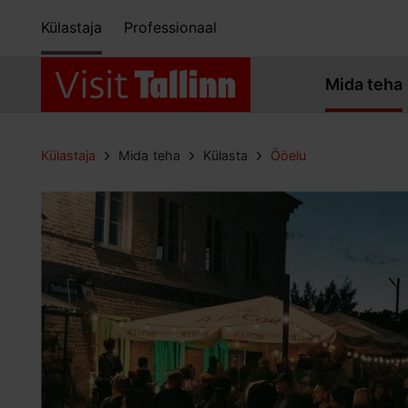
Külastaja
Professionaal
Mida teha
Külastaja
Mida teha
Külasta
Ööelu