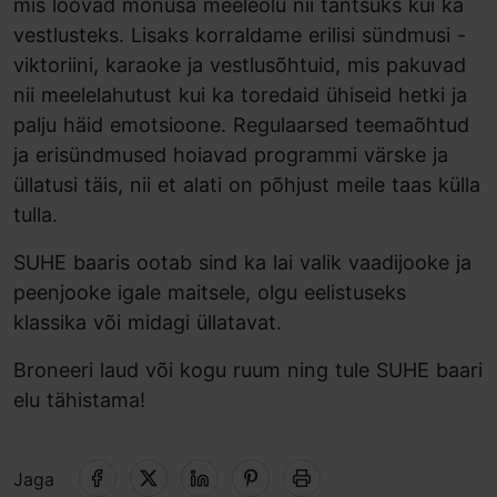
mis loovad mõnusa meeleolu nii tantsuks kui ka
vestlusteks. Lisaks korraldame erilisi sündmusi -
viktoriini, karaoke ja vestlusõhtuid, mis pakuvad
nii meelelahutust kui ka toredaid ühiseid hetki ja
palju häid emotsioone. Regulaarsed teemaõhtud
ja erisündmused hoiavad programmi värske ja
üllatusi täis, nii et alati on põhjust meile taas külla
tulla.
SUHE baaris ootab sind ka lai valik vaadijooke ja
peenjooke igale maitsele, olgu eelistuseks
klassika või midagi üllatavat.
Broneeri laud või kogu ruum ning tule SUHE baari
elu tähistama!
Jaga