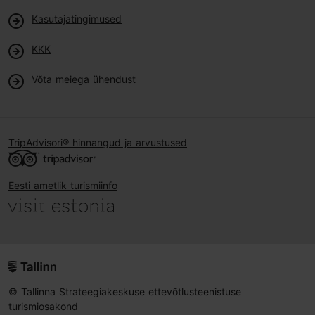
Kasutajatingimused
KKK
Võta meiega ühendust
TripAdvisori® hinnangud ja arvustused
Eesti ametlik turismiinfo
© Tallinna Strateegiakeskuse ettevõtlusteenistuse
turismiosakond