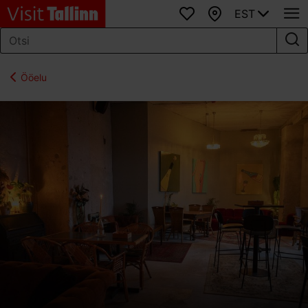
EST
Lemmikud
Kaart
Ööelu