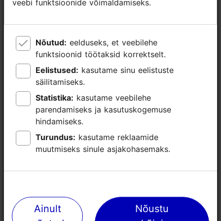
veebi funktsioonide võimaldamiseks.
veebi funktsioonide võimaldamiseks.
Nõutud:
Nõutud:
eelduseks, et veebilehe
eelduseks, et veebilehe
funktsioonid töötaksid korrektselt.
funktsioonid töötaksid korrektselt.
Eelistused:
Eelistused:
kasutame sinu eelistuste
kasutame sinu eelistuste
säilitamiseks.
säilitamiseks.
Statistika:
Statistika:
kasutame veebilehe
kasutame veebilehe
parendamiseks ja kasutuskogemuse
parendamiseks ja kasutuskogemuse
hindamiseks.
hindamiseks.
Turundus:
Turundus:
kasutame reklaamide
kasutame reklaamide
muutmiseks sinule asjakohasemaks.
muutmiseks sinule asjakohasemaks.
Ainult
Ainult
Nõustu
Nõustu
Lähedalasuvad kohad