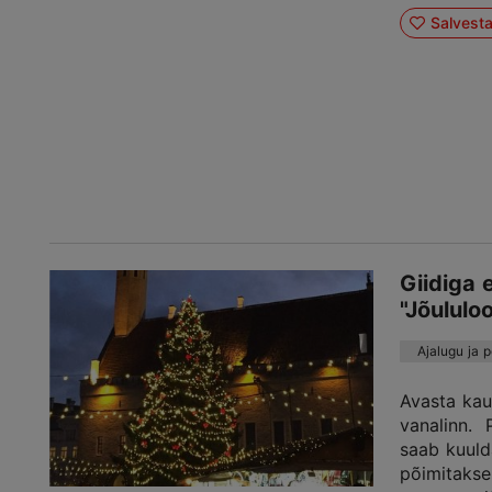
Salvest
Giidiga 
"Jõululo
Ajalugu ja 
Avasta kau
vanalinn. 
saab kuuld
põimitakse