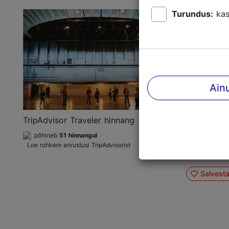
Turundus:
kas
Eesti Ar
ekskursi
suletud 
Ajalugu ja 
Kunst, disai
Ain
Eksursioo
arhitektuur
piiluda mui
TripAdvisor Traveler hinnang
Linnahalli 
põhineb
51 hinnangul
muuhulgas 
Loe rohkem arvustusi TripAdvisorist
linastunud 
Salvest