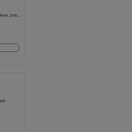
inglise, soome, vene, saksa, prantsuse
sel