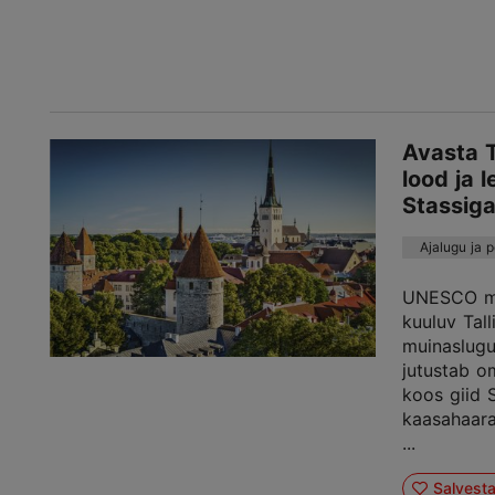
Avasta T
lood ja 
Stassig
Ajalugu ja 
UNESCO ma
kuuluv Tall
muinaslugu
jutustab o
koos giid S
kaasahaar
...
Salvest