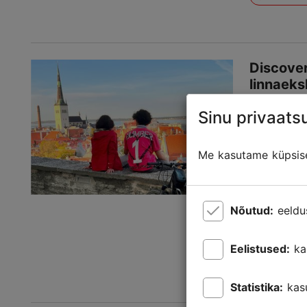
Discover
linnaeks
Ajalugu ja 
Sinu privaatsu
Keskaegne
Me kasutame küpsisei
Tule ja ava
piirkondasi
linnaekskur
linnaeksku
Nõutud:
eeldu
osast, alu
Tallinna li
Eelistused:
ka
linnaos...
Salvest
Statistika:
kas