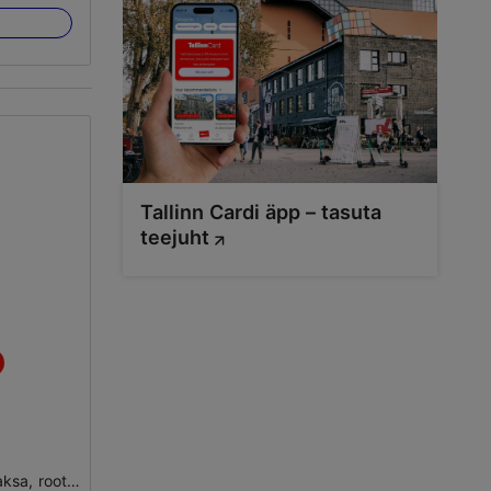
Tallinn Cardi äpp – tasuta
teejuht
inglise, soome, vene, saksa, rootsi, prantsuse, hispaania, eesti