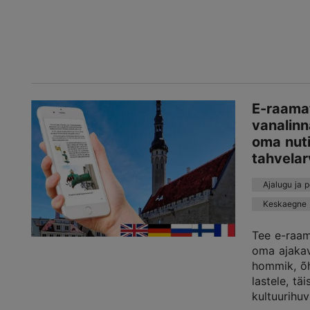
E-raamat
vanalinn
oma nuti
tahvelar
Ajalugu ja 
Keskaegne
Tee e-raam
oma ajakav
hommik, õh
lastele, tä
kultuurihuvi