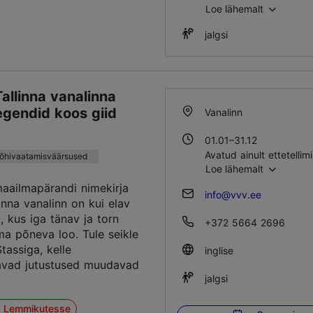
Loe lähemalt
jalgsi
allinna vanalinna
legendid koos giid
Vanalinn
a
01.01–31.12
Avatud ainult ettetellimi
põhivaatamisväärsused
Loe lähemalt
ailmapärandi nimekirja
info@vvv.ee
inna vanalinn on kui elav
, kus iga tänav ja torn
+372 5664 2696
ma põneva loo. Tule seikle
tassiga, kelle
inglise
avad jutustused muudavad
jalgsi
a Lemmikutesse