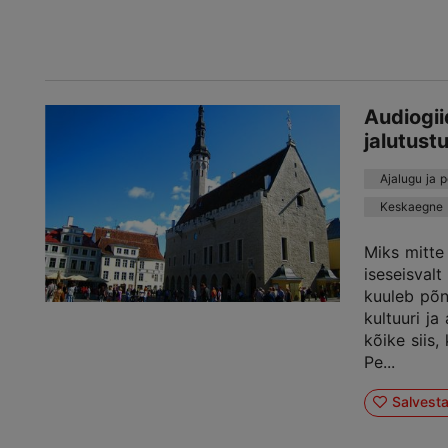
Audiogii
jalutust
Ajalugu ja 
Keskaegne
Miks mitte
iseseisvalt
kuuleb põn
kultuuri ja
kõike siis,
Pe...
Salvest