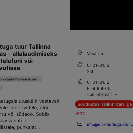
uga tuur Tallinna
as - allalaadimiseks
Vanalinn
telefoni või
01.01–31.12
vutisse
24h
põhivaatamisväärsused
01.01–31.12
Pilet 9.90 €
Loe lähemalt
Õpilase pilet 9.90 €
atugajalutuskäik vastavalt
Soodustus Tallinn Cardiga
ale ja soovidele, olgu
-60%
tu või südaöö. Sobib
iskasvanutele,
info@euroaudioguide.
listele, puhkajat...