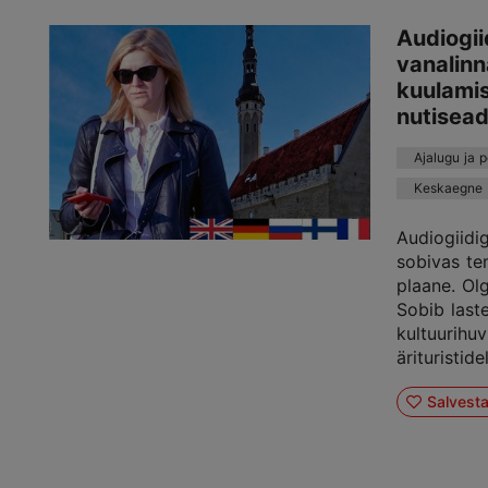
Audiogii
vanalinn
kuulami
nutisea
Ajalugu ja 
Keskaegne
Audiogiidi
sobivas te
plaane. Ol
Sobib laste
kultuurihuv
ärituristide
Salvest