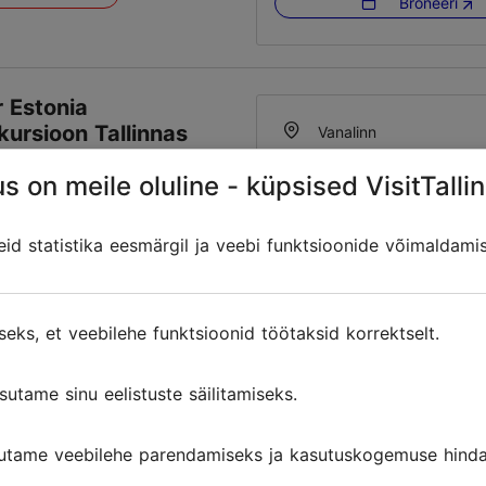
Broneeri
 Estonia
kursioon Tallinnas
Vanalinn
põhivaatamisväärsused
01.01–31.12
s on meile oluline - küpsised VisitTallin
Avatud ainult ettetellimi
Loe lähemalt
d statistika eesmärgil ja veebi funktsioonide võimaldami
sta Tallinna eriilmelisi
tallinnguide40@gmail.
d seikluslikul
sioonil. Giidiga
+372 5828 1809
rsioon koosneb kahest
seks, et veebilehe funktsioonid töötaksid korrektselt.
inglise
stame bussiekskursiooniga
nnas ja puiesteelistes
bussiga, jalgsi
sutame sinu eelistuste säilitamiseks.
a Lemmikutesse
utame veebilehe parendamiseks ja kasutuskogemuse hinda