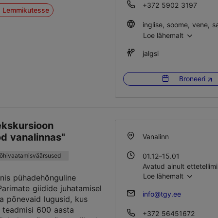
+372 5902 3197
a Lemmikutesse
Loe lähemalt
jalgsi
Broneeri
ekskursioon
od vanalinnas"
Vanalinn
põhivaatamisväärsused
01.12–15.01
Avatud ainult ettetellimi
Loe lähemalt
nis pühadehõnguline
Parimate giidide juhatamisel
info@tgy.ee
a põnevaid lugusid, kus
 teadmisi 600 aasta
+372 56451672