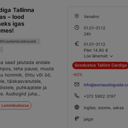
diga Tallinna
as – lood
Vanalinn
seks igas
01.01–31.12
dmes!
24h
põhivaatamisväärsused
01.01–31.12
Pilet 14.90 €
Loe lähemalt
Õpilase pilet 14.90 €
ga saad jalutada endale
Soodustus Tallinn Cardiga
mpos, teha pause, muuta
-60%
gu hommik, õhtu või öö.
le, täiskasvanutele,
info@euroaudioguide.
ilistele, puhkajatele ja
le. Audiogiid juha...
+372 5902 3197
a Lemmikutesse
inglise, soome, saksa
jalgsi