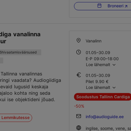
Broneeri
diga vanalinna
uur
Vanalinn
põhivaatamisväärsused
01.05–30.09
E-P 09:00–18:00
Loe lähemalt
01.10–30.04
 Tallinna vanalinnas
01.05–30.09
E – L 10:00–17:00
 ringi vaadata? Audiogiidiga
Pilet 9.90 €
P 10:00–15:00
evaid lugusid keskaja
Loe lähemalt
Õpilase pilet 7.50 €
 ajaloo kohta ning seda
Soodustus Tallinn Cardiga
 kui ise objektideni jõuad.
01.10–30.04
Pilet 9.90 €
-50%
Õpilase pilet 7.50 €
info@audioguide.ee
a Lemmikutesse