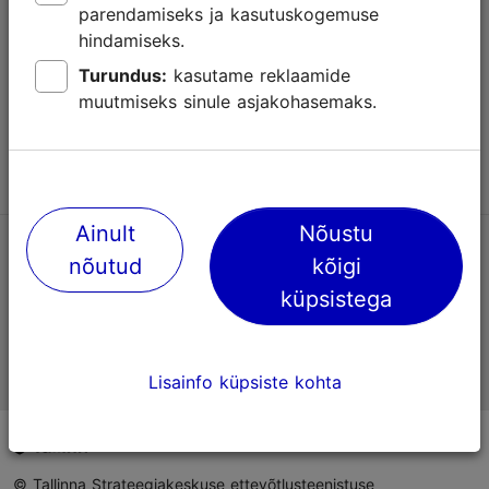
parendamiseks ja kasutuskogemuse
Abi
hindamiseks.
Kasutajatingimused
Turundus:
kasutame reklaamide
muutmiseks sinule asjakohasemaks.
KKK
Võta meiega ühendust
Ainult
Nõustu
TripAdvisori® hinnangud ja arvustused
nõutud
kõigi
küpsistega
Eesti ametlik turismiinfo
Lisainfo küpsiste kohta
© Tallinna Strateegiakeskuse ettevõtlusteenistuse