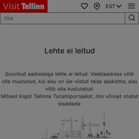
EST
Lemmikud
Kaart
Lehte ei leitud
Soovitud aadressiga lehte ei leitud. Veebiaadress võib
olla muutunud, kui sisu on üle viidud teise asukohta; sisu
võib olla kustutatud.
Mõned lingid Tallinna Turismiportaalist, mis võivad otsitut
sisaldada: