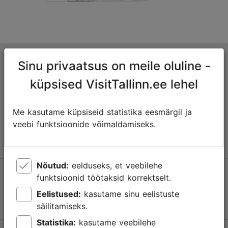
Tallinna turismiinfokeskus
Sinu privaatsus on meile oluline -
Niguliste 2, 10146 Tallinn, Eesti
küpsised VisitTallinn.ee lehel
+372 645 7777
Me kasutame küpsiseid statistika eesmärgil ja
veebi funktsioonide võimaldamiseks.
info@visittallinn.ee
Nõutud:
eelduseks, et veebilehe
Jälgi meid @ VisitTallinn
funktsioonid töötaksid korrektselt.
Eelistused:
kasutame sinu eelistuste
säilitamiseks.
Statistika:
kasutame veebilehe