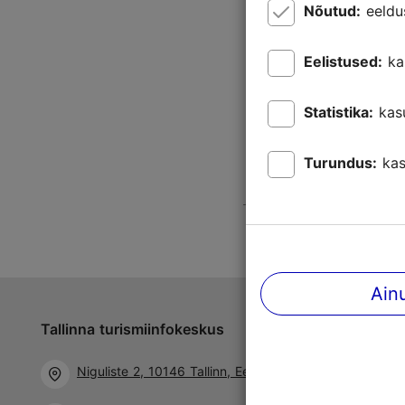
Nõutud:
eeldu
Eelistused:
ka
Statistika:
kas
Turundus:
kas
Ain
Tallinna turismiinfokeskus
Jälgi meid 
Niguliste 2, 10146 Tallinn, Eesti