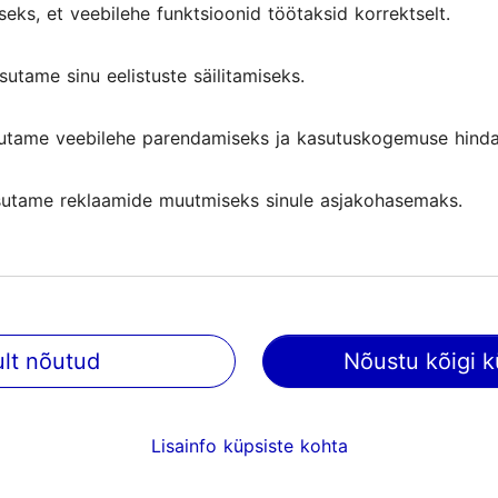
seks, et veebilehe funktsioonid töötaksid korrektselt.
sutame sinu eelistuste säilitamiseks.
utame veebilehe parendamiseks ja kasutuskogemuse hinda
utame reklaamide muutmiseks sinule asjakohasemaks.
ult nõutud
Nõustu kõigi k
@ VisitTallinn
Abi
Lisainfo küpsiste kohta
Kasutajatingimused