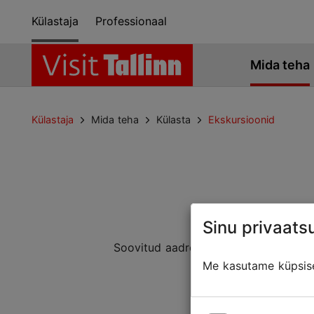
Külastaja
Professionaal
Mida teha
Külastaja
Mida teha
Külasta
Ekskursioonid
Sinu privaatsu
Soovitud aadressiga lehte ei leitud. 
Mõned
Me kasutame küpsisei