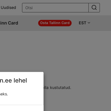
Uudised
linn Card
EST
Osta Tallinn Card
n.ee lehel
e asukohta; sisu võib olla kustutatud.
ldada:
seks.