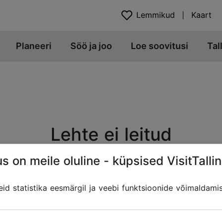
Lemmikud
Kaart
Planeeri
Söö ja joo
Loe soovitusi
Tal
Lehte ei leitud
s on meile oluline - küpsised VisitTallin
Veebiaadress võib olla muutunud, kui sisu on üle viidud teis
 lingid Tallinna Turismiportaalist, mis võivad otsitut sisa
d statistika eesmärgil ja veebi funktsioonide võimaldami