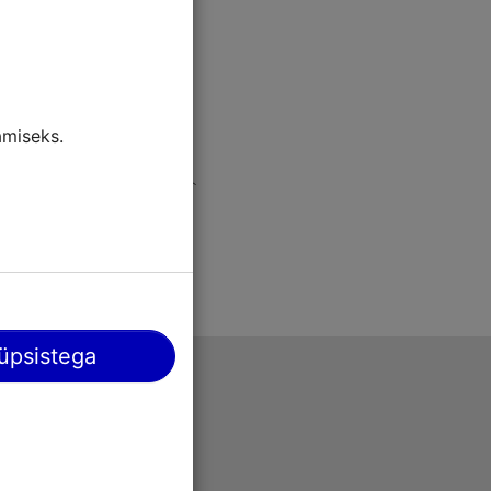
miseks.
üpsistega