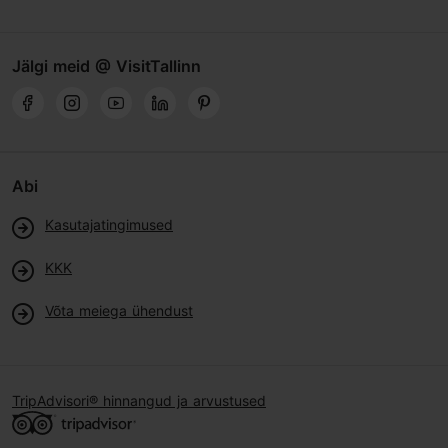
Jälgi meid @ VisitTallinn
Abi
Kasutajatingimused
KKK
Võta meiega ühendust
TripAdvisori® hinnangud ja arvustused