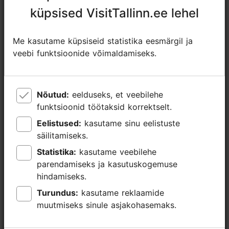
+372 5648 9249
küpsised VisitTallinn.ee lehel
küpsised VisitTallinn.ee lehel
Lisainfo
Loe lähemalt
Me kasutame küpsiseid statistika eesmärgil ja
Me kasutame küpsiseid statistika eesmärgil ja
Keeled: inglise
veebi funktsioonide võimaldamiseks.
veebi funktsioonide võimaldamiseks.
Broneeri
Kasutatavad liikumisviisid: jalgsi
Grupp maksimaalselt: 30
Nõutud:
Nõutud:
eelduseks, et veebilehe
eelduseks, et veebilehe
funktsioonid töötaksid korrektselt.
funktsioonid töötaksid korrektselt.
Fookus/ piirkond: Vanalinn
Eelistused:
Eelistused:
kasutame sinu eelistuste
kasutame sinu eelistuste
säilitamiseks.
säilitamiseks.
Statistika:
Statistika:
kasutame veebilehe
kasutame veebilehe
parendamiseks ja kasutuskogemuse
parendamiseks ja kasutuskogemuse
hindamiseks.
hindamiseks.
Turundus:
Turundus:
kasutame reklaamide
kasutame reklaamide
muutmiseks sinule asjakohasemaks.
muutmiseks sinule asjakohasemaks.