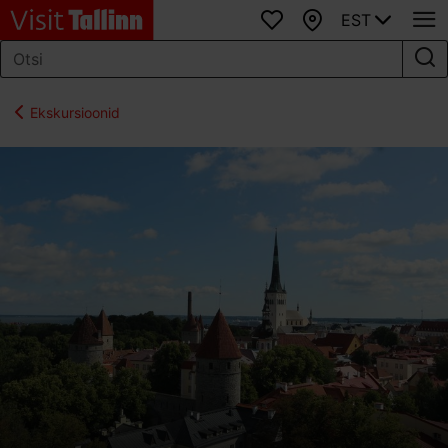
EST
Lemmikud
Kaart
Ekskursioonid