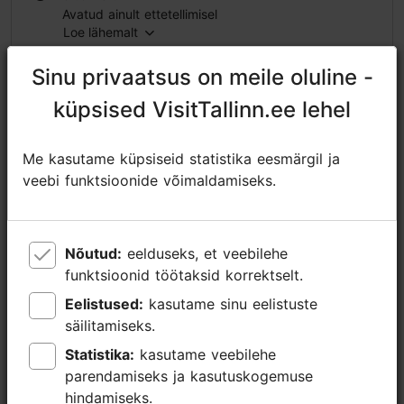
Avatud ainult ettetellimisel
Loe lähemalt
https://happydaystravel.ee/vanalinna-legendid/
Sinu privaatsus on meile oluline -
Sinu privaatsus on meile oluline -
https://www.facebook.com/HappyDaysTravelTallinn/
küpsised VisitTallinn.ee lehel
küpsised VisitTallinn.ee lehel
age@happydaystravel.ee
Me kasutame küpsiseid statistika eesmärgil ja
Me kasutame küpsiseid statistika eesmärgil ja
+372 520 8899
veebi funktsioonide võimaldamiseks.
veebi funktsioonide võimaldamiseks.
Lisainfo
Loe lähemalt
Keeled: inglise
Nõutud:
Nõutud:
eelduseks, et veebilehe
eelduseks, et veebilehe
funktsioonid töötaksid korrektselt.
funktsioonid töötaksid korrektselt.
Broneeri
Kasutatavad liikumisviisid: jalgsi
Eelistused:
Eelistused:
kasutame sinu eelistuste
kasutame sinu eelistuste
Fookus/ piirkond: Vanalinn
säilitamiseks.
säilitamiseks.
Statistika:
Statistika:
kasutame veebilehe
kasutame veebilehe
parendamiseks ja kasutuskogemuse
parendamiseks ja kasutuskogemuse
hindamiseks.
hindamiseks.