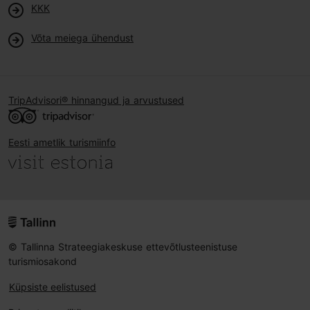
KKK
Võta meiega ühendust
TripAdvisori® hinnangud ja arvustused
Eesti ametlik turismiinfo
© Tallinna Strateegiakeskuse ettevõtlusteenistuse
turismiosakond
Küpsiste eelistused