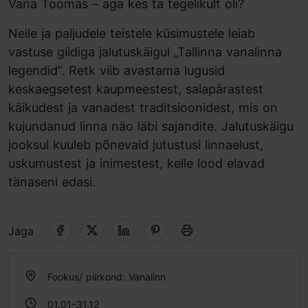
Vana Toomas – aga kes ta tegelikult oli?
Neile ja paljudele teistele küsimustele leiab
vastuse giidiga jalutuskäigul „Tallinna vanalinna
legendid“. Retk viib avastama lugusid
keskaegsetest kaupmeestest, salapärastest
käikudest ja vanadest traditsioonidest, mis on
kujundanud linna näo läbi sajandite. Jalutuskäigu
jooksul kuuleb põnevaid jutustusi linnaelust,
uskumustest ja inimestest, kelle lood elavad
tänaseni edasi.
Jaga
Fookus/ piirkond: Vanalinn
01.01–31.12