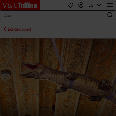
EST
Lemmikud
Kaart
Ekskursioonid