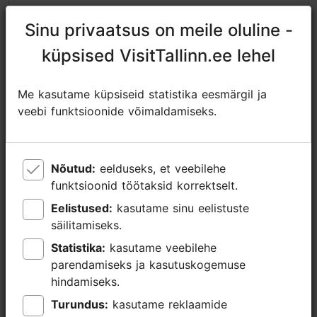
https://www.facebook.com/nordicexperienceprivatetours/
Sinu privaatsus on meile oluline -
Sinu privaatsus on meile oluline -
sales@nordicexperience.com
küpsised VisitTallinn.ee lehel
küpsised VisitTallinn.ee lehel
+372 53464060
Me kasutame küpsiseid statistika eesmärgil ja
Me kasutame küpsiseid statistika eesmärgil ja
Lisainfo
veebi funktsioonide võimaldamiseks.
veebi funktsioonide võimaldamiseks.
Loe lähemalt
Keeled: inglise, soome, saksa
Broneeri
Kasutatavad liikumisviisid: jalgsi, autoga
Nõutud:
Nõutud:
eelduseks, et veebilehe
eelduseks, et veebilehe
funktsioonid töötaksid korrektselt.
funktsioonid töötaksid korrektselt.
Fookus/ piirkond: Kadriorg
Eelistused:
Eelistused:
kasutame sinu eelistuste
kasutame sinu eelistuste
säilitamiseks.
säilitamiseks.
Statistika:
Statistika:
kasutame veebilehe
kasutame veebilehe
parendamiseks ja kasutuskogemuse
parendamiseks ja kasutuskogemuse
hindamiseks.
hindamiseks.
Turundus:
Turundus:
kasutame reklaamide
kasutame reklaamide