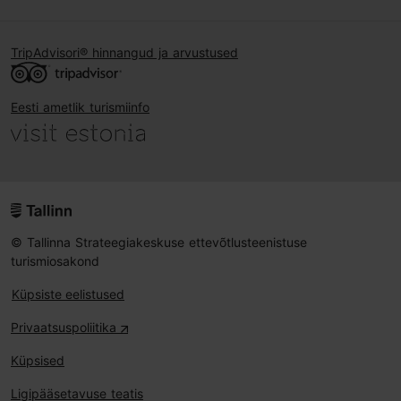
TripAdvisori® hinnangud ja arvustused
Eesti ametlik turismiinfo
© Tallinna Strateegiakeskuse ettevõtlusteenistuse
turismiosakond
Küpsiste eelistused
Privaatsuspoliitika
Küpsised
Ligipääsetavuse teatis