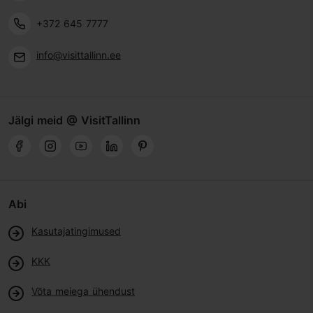
+372 645 7777
info@visittallinn.ee
Jälgi meid @ VisitTallinn
Abi
Kasutajatingimused
KKK
Võta meiega ühendust