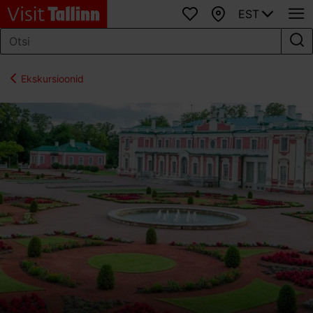
EST
Lemmikud
Kaart
Ekskursioonid