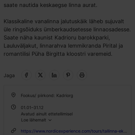
saate nautida keskaegse linna aurat.
Klassikaline vanalinna jalutuskäik läheb sujuvalt
üle ringsõiduks ümberkaudsetesse linnaosadesse.
Saate näha kaunist Kadrioru barokkparki,
Lauluväljakut, linnarahva lemmikranda Pirital ja
romantilisi Püha Birgitta kloostri varemeid.
Jaga
Fookus/ piirkond: Kadriorg
01.01–31.12
Avatud ainult ettetellimisel
Loe lähemalt
https://www.nordicexperience.com/tours/tallinna-ekskursioonid/jalutuskaik-tallinna-vanalinnas-ja-kadriorg-pirita/?lang=et