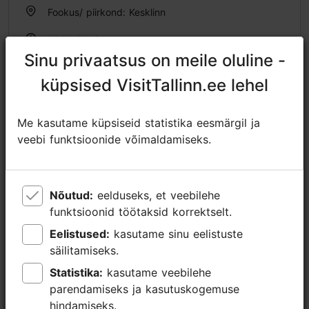
Fookus/ piirkond: Kesklinn
01.01–31.12
Avatud ainult ettetellimisel
Sinu privaatsus on meile oluline -
Sinu privaatsus on meile oluline -
Loe lähemalt
küpsised VisitTallinn.ee lehel
küpsised VisitTallinn.ee lehel
Avatud ainult ettetellimisel
https://liviko.eu/et/tootmine/liviko-distillery-tehasetuur/
https://www.facebook.com/LivikoDistillery
Me kasutame küpsiseid statistika eesmärgil ja
Me kasutame küpsiseid statistika eesmärgil ja
veebi funktsioonide võimaldamiseks.
veebi funktsioonide võimaldamiseks.
livikodistillery@liviko.ee
+372 506 7874
Nõutud:
Nõutud:
eelduseks, et veebilehe
eelduseks, et veebilehe
Lisainfo
funktsioonid töötaksid korrektselt.
funktsioonid töötaksid korrektselt.
Loe lähemalt
Eelistused:
Eelistused:
kasutame sinu eelistuste
kasutame sinu eelistuste
Keeled: inglise
säilitamiseks.
säilitamiseks.
Kasutatavad liikumisviisid: jalgsi
Statistika:
Statistika:
kasutame veebilehe
kasutame veebilehe
parendamiseks ja kasutuskogemuse
parendamiseks ja kasutuskogemuse
Grupp maksimaalselt: 10
hindamiseks.
hindamiseks.