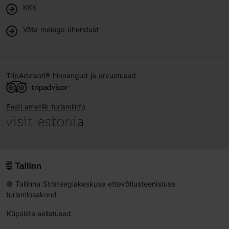
KKK
Võta meiega ühendust
TripAdvisori® hinnangud ja arvustused
Eesti ametlik turismiinfo
© Tallinna Strateegiakeskuse ettevõtlusteenistuse
turismiosakond
Küpsiste eelistused