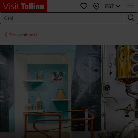
EST
Lemmikud
Kaart
Ekskursioonid