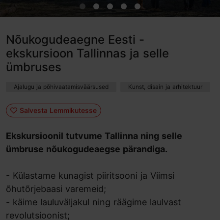
Nõukogudeaegne Eesti -
ekskursioon Tallinnas ja selle
ümbruses
Ajalugu ja põhivaatamisväärsused
Kunst, disain ja arhitektuur
Salvesta Lemmikutesse
Ekskursioonil tutvume Tallinna ning selle
ümbruse nõukogudeaegse pärandiga.
- Külastame kunagist piiritsooni ja Viimsi
õhutõrjebaasi varemeid;
- k
äime lauluväljakul ning räägime laulvast
revolutsioonist;