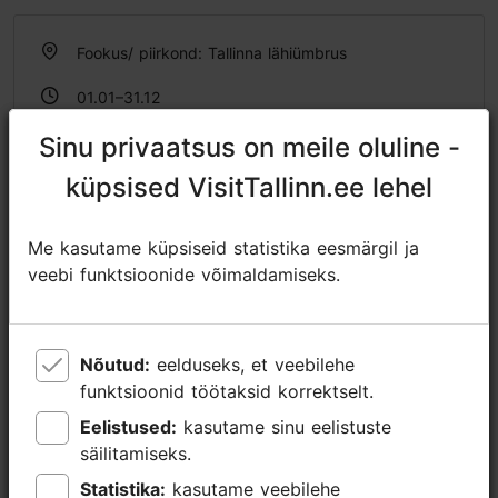
Fookus/ piirkond: Tallinna lähiümbrus
01.01–31.12
Avatud ainult ettetellimisel
Sinu privaatsus on meile oluline -
Sinu privaatsus on meile oluline -
Loe lähemalt
küpsised VisitTallinn.ee lehel
küpsised VisitTallinn.ee lehel
https://tallinndaytrip.com/tours/secrets-of-the-soviet-tour/
https://www.facebook.com/pranglitravel
Me kasutame küpsiseid statistika eesmärgil ja
Me kasutame küpsiseid statistika eesmärgil ja
veebi funktsioonide võimaldamiseks.
veebi funktsioonide võimaldamiseks.
info@pranglireisid.ee
+372 5627 7057
Lisainfo
Nõutud:
Nõutud:
eelduseks, et veebilehe
eelduseks, et veebilehe
funktsioonid töötaksid korrektselt.
funktsioonid töötaksid korrektselt.
Loe lähemalt
Keeled: inglise
Eelistused:
Eelistused:
kasutame sinu eelistuste
kasutame sinu eelistuste
Broneeri
säilitamiseks.
säilitamiseks.
Kasutatavad liikumisviisid: jalgsi, bussiga
Statistika:
Statistika:
kasutame veebilehe
kasutame veebilehe