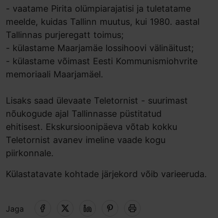
- vaatame Pirita olümpiarajatisi ja tuletatame
meelde, kuidas Tallinn muutus, kui 1980. aastal
Tallinnas purjeregatt toimus;
- külastame Maarjamäe lossihoovi välinäitust;
- külastame võimast Eesti Kommunismiohvrite
memoriaali Maarjamäel.
Lisaks saad ülevaate Teletornist - suurimast
nõukogude ajal Tallinnasse püstitatud
ehitisest. Ekskursioonipäeva võtab kokku
Teletornist avanev imeline vaade kogu
piirkonnale.
Külastatavate kohtade järjekord võib varieeruda.
Jaga