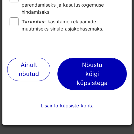
Fookus/ piirkond: Tallinna lähiümbrus
parendamiseks ja kasutuskogemuse
parendamiseks ja kasutuskogemuse
hindamiseks.
hindamiseks.
Turundus:
Turundus:
kasutame reklaamide
kasutame reklaamide
muutmiseks sinule asjakohasemaks.
muutmiseks sinule asjakohasemaks.
Ainult
Ainult
Nõustu
Nõustu
nõutud
nõutud
kõigi
kõigi
küpsistega
küpsistega
Lisainfo küpsiste kohta
Lisainfo küpsiste kohta