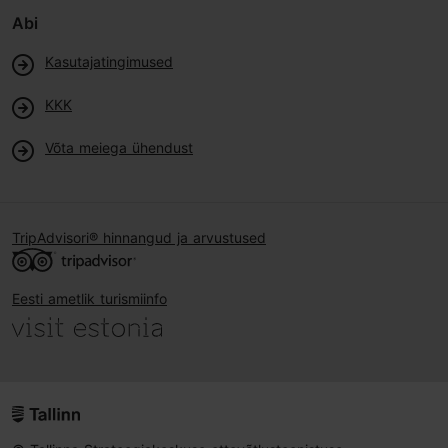
Abi
Kasutajatingimused
KKK
Võta meiega ühendust
TripAdvisori® hinnangud ja arvustused
Eesti ametlik turismiinfo