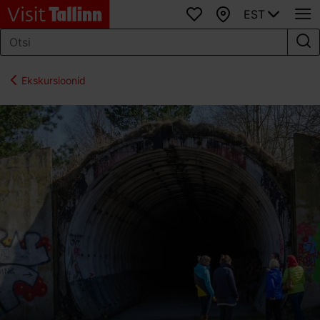
EST
Lemmikud
Kaart
Ekskursioonid