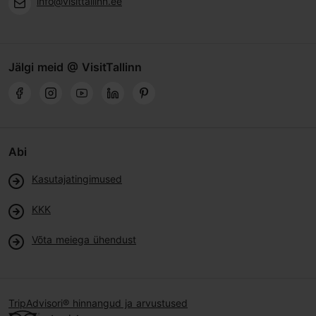
info@visittallinn.ee
Jälgi meid @ VisitTallinn
Abi
Kasutajatingimused
KKK
Võta meiega ühendust
TripAdvisori® hinnangud ja arvustused