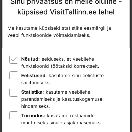
Sinu privaatsus on meile oluline -
Sinu privaatsus on meile oluline -
+372 5332 5069
küpsised VisitTallinn.ee lehel
küpsised VisitTallinn.ee lehel
Lisainfo
Me kasutame küpsiseid statistika eesmärgil ja
Me kasutame küpsiseid statistika eesmärgil ja
Loe lähemalt
Kasutatavad liikumisviisid: jalgrattaga
veebi funktsioonide võimaldamiseks.
veebi funktsioonide võimaldamiseks.
Broneeri
Fookus/ piirkond: Kalamaja & Pelgulinn
Nõutud:
Nõutud:
eelduseks, et veebilehe
eelduseks, et veebilehe
funktsioonid töötaksid korrektselt.
funktsioonid töötaksid korrektselt.
Eelistused:
Eelistused:
kasutame sinu eelistuste
kasutame sinu eelistuste
säilitamiseks.
säilitamiseks.
Statistika:
Statistika:
kasutame veebilehe
kasutame veebilehe
parendamiseks ja kasutuskogemuse
parendamiseks ja kasutuskogemuse
hindamiseks.
hindamiseks.
Turundus:
Turundus:
kasutame reklaamide
kasutame reklaamide
muutmiseks sinule asjakohasemaks.
muutmiseks sinule asjakohasemaks.