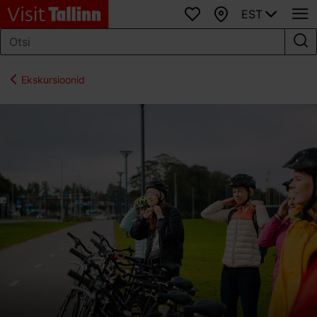
EST
Lemmikud
Kaart
Ekskursioonid