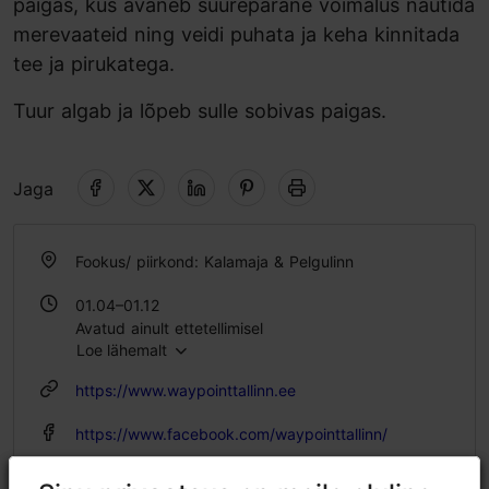
paigas, kus avaneb suurepärane võimalus nautida
merevaateid ning veidi puhata ja keha kinnitada
tee ja pirukatega.
Tuur algab ja lõpeb sulle sobivas paigas.
Jaga
Fookus/ piirkond: Kalamaja & Pelgulinn
01.04–01.12
Avatud ainult ettetellimisel
Loe lähemalt
https://www.waypointtallinn.ee
https://www.facebook.com/waypointtallinn/
info@waypointtallinn.ee