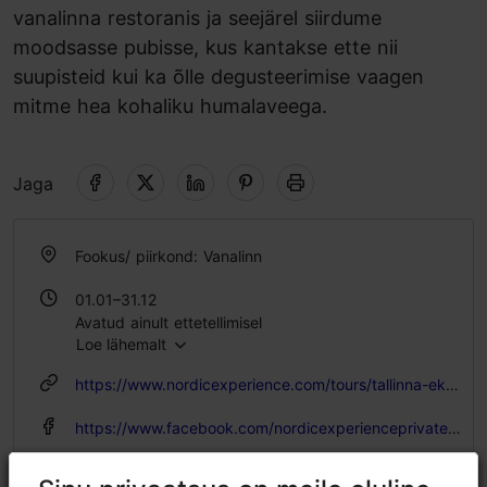
vanalinna restoranis ja seejärel siirdume
moodsasse pubisse, kus kantakse ette nii
suupisteid kui ka õlle degusteerimise vaagen
mitme hea kohaliku humalaveega.
Jaga
Fookus/ piirkond: Vanalinn
01.01–31.12
Avatud ainult ettetellimisel
Loe lähemalt
https://www.nordicexperience.com/tours/tallinna-ekskursioonid/keskaegse-olle-maitsmine-legendide-ekskursioon/?lang=et
https://www.facebook.com/nordicexperienceprivatetours/
sales@nordicexperience.com