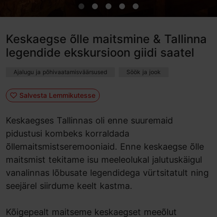
Keskaegse õlle maitsmine & Tallinna
legendide ekskursioon giidi saatel
Ajalugu ja põhivaatamisväärsused
Söök ja jook
Salvesta Lemmikutesse
Keskaegses Tallinnas oli enne suuremaid
pidustusi kombeks korraldada
õllemaitsmistseremooniaid. Enne keskaegse õlle
maitsmist tekitame isu meeleolukal jalutuskäigul
vanalinnas lõbusate legendidega vürtsitatult ning
seejärel siirdume keelt kastma.
Kõigepealt maitseme keskaegset meeõlut