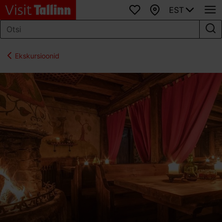
EST
Lemmikud
Kaart
Ekskursioonid