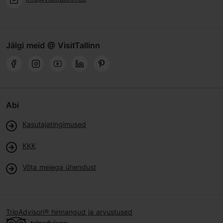
Jälgi meid @ VisitTallinn
Abi
Kasutajatingimused
KKK
Võta meiega ühendust
TripAdvisori® hinnangud ja arvustused