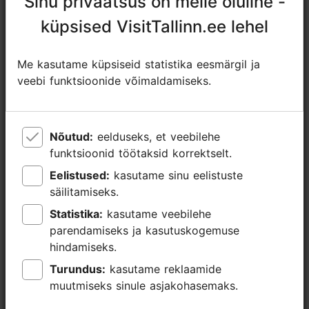
Sinu privaatsus on meile oluline -
Sinu privaatsus on meile oluline -
+372 53464060
küpsised VisitTallinn.ee lehel
küpsised VisitTallinn.ee lehel
Lisainfo
Loe lähemalt
Me kasutame küpsiseid statistika eesmärgil ja
Me kasutame küpsiseid statistika eesmärgil ja
Keeled: inglise, soome
veebi funktsioonide võimaldamiseks.
veebi funktsioonide võimaldamiseks.
Broneeri
Kasutatavad liikumisviisid: jalgsi
Fookus/ piirkond: Vanalinn
Nõutud:
Nõutud:
eelduseks, et veebilehe
eelduseks, et veebilehe
funktsioonid töötaksid korrektselt.
funktsioonid töötaksid korrektselt.
Eelistused:
Eelistused:
kasutame sinu eelistuste
kasutame sinu eelistuste
säilitamiseks.
säilitamiseks.
Statistika:
Statistika:
kasutame veebilehe
kasutame veebilehe
parendamiseks ja kasutuskogemuse
parendamiseks ja kasutuskogemuse
hindamiseks.
hindamiseks.
Turundus:
Turundus:
kasutame reklaamide
kasutame reklaamide
muutmiseks sinule asjakohasemaks.
muutmiseks sinule asjakohasemaks.