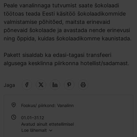
Peale vanalinnaga tutvumist saate šokolaadi
töötoas teada Eesti käsitöö šokolaadikommide
valmistamise põhitõed, maitsta erinevaid
põnevaid šokolaade ja avastada nende erinevusi
ning õppida, kuidas šokolaadikomme kaunistada.
Pakett sisaldab ka edasi-tagasi transfeeri
algusega kesklinna piirkonna hotellist/sadamast.
Jaga
Fookus/ piirkond: Vanalinn
01.01–31.12
Avatud ainult ettetellimisel
Loe lähemalt