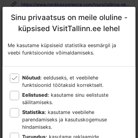
https://www.nordicexperience.com/tours/tallinna-ekskursioonid/tallinna-vanalinna-ekskursioon-sokolaadikommide-valmistamise-tootuba/?lang=et
Sinu privaatsus on meile oluline -
Sinu privaatsus on meile oluline -
https://www.facebook.com/nordicexperienceprivatetours/
küpsised VisitTallinn.ee lehel
küpsised VisitTallinn.ee lehel
sales@nordicexperience.com
+372 53464060
Me kasutame küpsiseid statistika eesmärgil ja
Me kasutame küpsiseid statistika eesmärgil ja
veebi funktsioonide võimaldamiseks.
veebi funktsioonide võimaldamiseks.
Lisainfo
Loe lähemalt
Kasutatavad liikumisviisid: jalgsi
Broneeri
Nõutud:
Nõutud:
eelduseks, et veebilehe
eelduseks, et veebilehe
Fookus/ piirkond: Vanalinn
funktsioonid töötaksid korrektselt.
funktsioonid töötaksid korrektselt.
Eelistused:
Eelistused:
kasutame sinu eelistuste
kasutame sinu eelistuste
säilitamiseks.
säilitamiseks.
Statistika:
Statistika:
kasutame veebilehe
kasutame veebilehe
parendamiseks ja kasutuskogemuse
parendamiseks ja kasutuskogemuse
hindamiseks.
hindamiseks.
Turundus:
Turundus:
kasutame reklaamide
kasutame reklaamide