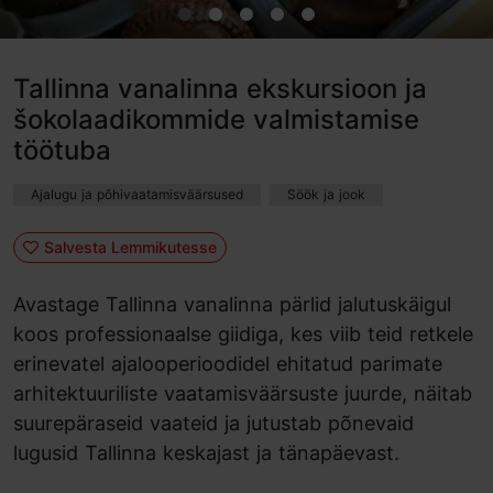
Tallinna vanalinna ekskursioon ja
šokolaadikommide valmistamise
töötuba
Ajalugu ja põhivaatamisväärsused
Söök ja jook
Salvesta Lemmikutesse
Avastage Tallinna vanalinna pärlid jalutuskäigul
koos professionaalse giidiga, kes viib teid retkele
erinevatel ajalooperioodidel ehitatud parimate
arhitektuuriliste vaatamisväärsuste juurde, näitab
suurepäraseid vaateid ja jutustab põnevaid
lugusid Tallinna keskajast ja tänapäevast.