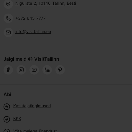
Niguliste 2, 10146 Tallinn, Eesti
+372 645 7777
info@visittallinn.ee
Jälgi meid @ VisitTallinn
Abi
Kasutajatingimused
KKK
Võta meiega ühendust