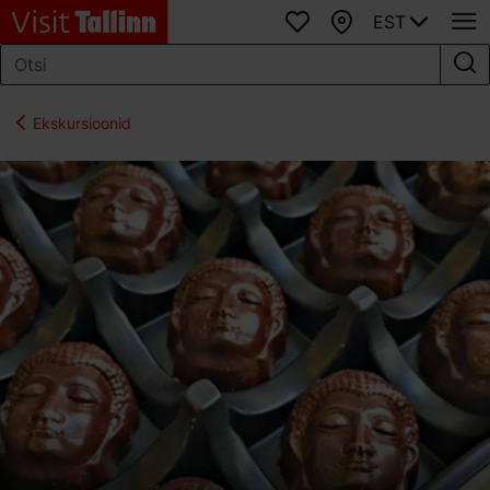
EST
Lemmikud
Kaart
Ekskursioonid