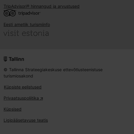
TripAdvisori® hinnangud ja arvustused
Eesti ametlik turismiinfo
© Tallinna Strateegiakeskuse ettevõtlusteenistuse
turismiosakond
Küpsiste eelistused
Privaatsuspoliitika
Küpsised
Ligipääsetavuse teatis