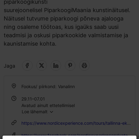
piparkoogikunsti
suurejoonelisel PiparkoogiMaania kunstinäitusel.
Näitusel tutvume piparkoogi põneva ajalooga
ning osaleme töötoas, kus igaüks saab uusi
teadmisi ja oskusi piparkookide valmistamise ja
kaunistamise kohta.
Jaga
Fookus/ piirkond: Vanalinn
29.11–07.01
Avatud ainult ettetellimisel
Loe lähemalt
https://www.nordicexperience.com/tours/tallinna-ekskursioonid/tallinna-joulutuur-ja-piparkoogi-valmistamise-tootuba/?lang=et
https://www.facebook.com/nordicexperienceprivatetours