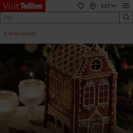
EST
Lemmikud
Kaart
Ekskursioonid