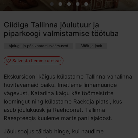
Giidiga Tallinna jõulutuur ja
piparkoogi valmistamise töötuba
Ajalugu ja põhivaatamisväärsused
Söök ja jook
Salvesta Lemmikutesse
Ekskursiooni käigus külastame Tallinna vanalinna
huvitavamaid paiku. Imetleme linnamüüride
vägevust, Katariina käigu käsitöömeistrite
loomingut ning külastame Raekoja platsi, kus
asub jõulukuusk ja Raehoonet. Tallinna
Raeapteegis kuuleme martsipani ajaloost.
Jõulusoojus täidab hinge, kui naudime