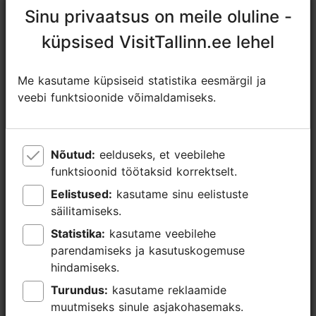
Sinu privaatsus on meile oluline -
Sinu privaatsus on meile oluline -
sales@nordicexperience.com
küpsised VisitTallinn.ee lehel
küpsised VisitTallinn.ee lehel
+372 53464060
Lisainfo
Me kasutame küpsiseid statistika eesmärgil ja
Me kasutame küpsiseid statistika eesmärgil ja
Loe lähemalt
veebi funktsioonide võimaldamiseks.
veebi funktsioonide võimaldamiseks.
Keeled: inglise
Broneeri
Kasutatavad liikumisviisid: jalgsi
Nõutud:
Nõutud:
eelduseks, et veebilehe
eelduseks, et veebilehe
Fookus/ piirkond: Vanalinn
funktsioonid töötaksid korrektselt.
funktsioonid töötaksid korrektselt.
Eelistused:
Eelistused:
kasutame sinu eelistuste
kasutame sinu eelistuste
säilitamiseks.
säilitamiseks.
Statistika:
Statistika:
kasutame veebilehe
kasutame veebilehe
parendamiseks ja kasutuskogemuse
parendamiseks ja kasutuskogemuse
hindamiseks.
hindamiseks.
Turundus:
Turundus:
kasutame reklaamide
kasutame reklaamide
muutmiseks sinule asjakohasemaks.
muutmiseks sinule asjakohasemaks.