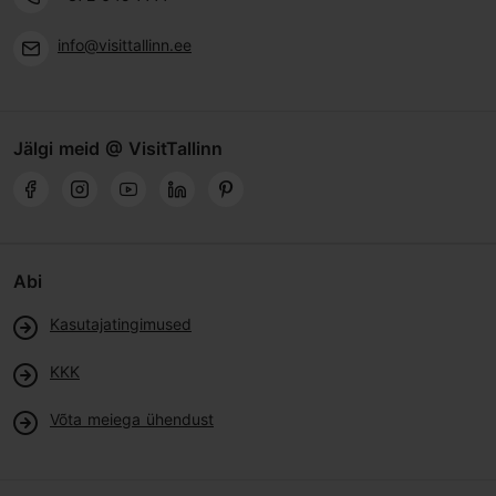
info@visittallinn.ee
Jälgi meid @ VisitTallinn
Abi
Kasutajatingimused
KKK
Võta meiega ühendust