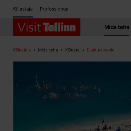
Külastaja
Professionaal
Mida teha
Külastaja
Mida teha
Külasta
Ekskursioonid