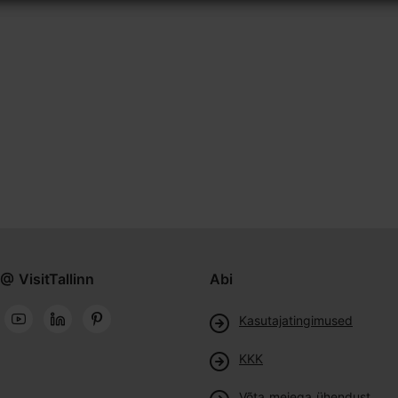
@ VisitTallinn
Abi
Kasutajatingimused
KKK
Võta meiega ühendust