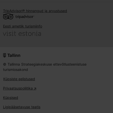
TripAdvisori® hinnangud ja arvustused
Eesti ametlik turismiinfo
© Tallinna Strateegiakeskuse ettevõtlusteenistuse
turismiosakond
Küpsiste eelistused
Privaatsuspoliitika
Küpsised
Ligipääsetavuse teatis