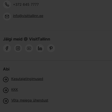
+372 645 7777
info@visittallinn.ee
Jälgi meid @ VisitTallinn
Abi
Kasutajatingimused
KKK
Võta meiega ühendust