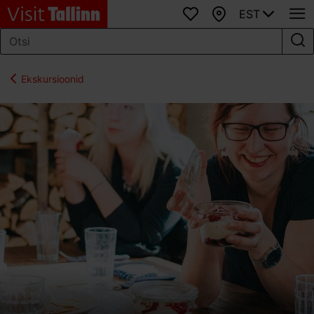
EST
Lemmikud
Kaart
Ekskursioonid