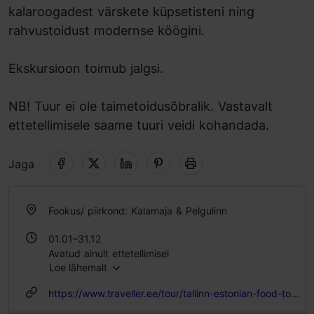
kalaroogadest värskete küpsetisteni ning
rahvustoidust modernse köögini.
Ekskursioon toimub jalgsi.
NB! Tuur ei ole taimetoidusõbralik. Vastavalt
ettetellimisele saame tuuri veidi kohandada.
Jaga
Fookus/ piirkond: Kalamaja & Pelgulinn
01.01–31.12
Avatud ainult ettetellimisel
Loe lähemalt
https://www.traveller.ee/tour/tallinn-estonian-food-tour-through-kalamaja