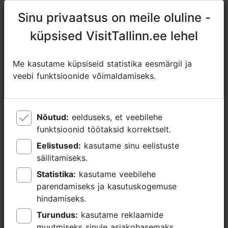
https://www.facebook.com/travellertours/
Sinu privaatsus on meile oluline -
Sinu privaatsus on meile oluline -
tallinn@traveller.ee
küpsised VisitTallinn.ee lehel
küpsised VisitTallinn.ee lehel
+372 5837 4800
Me kasutame küpsiseid statistika eesmärgil ja
Me kasutame küpsiseid statistika eesmärgil ja
Lisainfo
veebi funktsioonide võimaldamiseks.
veebi funktsioonide võimaldamiseks.
Loe lähemalt
Keeled: inglise
Broneeri
Kasutatavad liikumisviisid: jalgsi
Nõutud:
Nõutud:
eelduseks, et veebilehe
eelduseks, et veebilehe
funktsioonid töötaksid korrektselt.
funktsioonid töötaksid korrektselt.
Fookus/ piirkond: Kalamaja & Pelgulinn
Eelistused:
Eelistused:
kasutame sinu eelistuste
kasutame sinu eelistuste
säilitamiseks.
säilitamiseks.
Statistika:
Statistika:
kasutame veebilehe
kasutame veebilehe
parendamiseks ja kasutuskogemuse
parendamiseks ja kasutuskogemuse
hindamiseks.
hindamiseks.
Turundus:
Turundus:
kasutame reklaamide
kasutame reklaamide
muutmiseks sinule asjakohasemaks.
muutmiseks sinule asjakohasemaks.