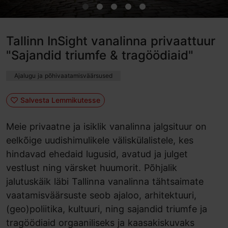
Tallinn InSight vanalinna privaattuur
"Sajandid triumfe & tragöödiaid"
Ajalugu ja põhivaatamisväärsused
Salvesta Lemmikutesse
Meie privaatne ja isiklik vanalinna jalgsituur on
eelkõige uudishimulikele väliskülalistele, kes
hindavad ehedaid lugusid, avatud ja julget
vestlust ning värsket huumorit. Põhjalik
jalutuskäik läbi Tallinna vanalinna tähtsaimate
vaatamisväärsuste seob ajaloo, arhitektuuri,
(geo)poliitika, kultuuri, ning sajandid triumfe ja
tragöödiaid orgaaniliseks ja kaasakiskuvaks