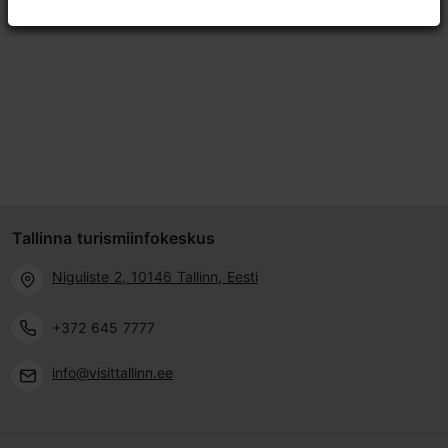
Tallinna turismiinfokeskus
Niguliste 2, 10146 Tallinn, Eesti
+372 645 7777
info@visittallinn.ee