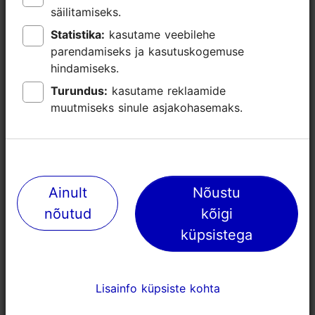
säilitamiseks.
säilitamiseks.
Loe lähemalt
Keeled: inglise
Statistika:
Statistika:
kasutame veebilehe
kasutame veebilehe
Broneeri
parendamiseks ja kasutuskogemuse
parendamiseks ja kasutuskogemuse
Kasutatavad liikumisviisid: jalgsi
hindamiseks.
hindamiseks.
Fookus/ piirkond: Vanalinn
Turundus:
Turundus:
kasutame reklaamide
kasutame reklaamide
muutmiseks sinule asjakohasemaks.
muutmiseks sinule asjakohasemaks.
Ainult
Ainult
Nõustu
Nõustu
nõutud
nõutud
kõigi
kõigi
küpsistega
küpsistega
Lisainfo küpsiste kohta
Lisainfo küpsiste kohta