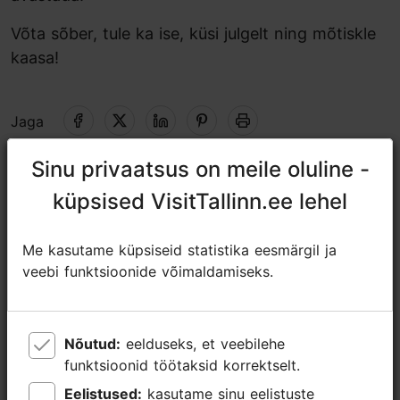
Võta sõber, tule ka ise, küsi julgelt ning mõtiskle
kaasa!
Jaga
Sinu privaatsus on meile oluline -
Sinu privaatsus on meile oluline -
Fookus/ piirkond: Vanalinn
küpsised VisitTallinn.ee lehel
küpsised VisitTallinn.ee lehel
01.01–31.12
Avatud ainult ettetellimisel
Me kasutame küpsiseid statistika eesmärgil ja
Me kasutame küpsiseid statistika eesmärgil ja
Loe lähemalt
veebi funktsioonide võimaldamiseks.
veebi funktsioonide võimaldamiseks.
https://www.tallinninsight.com/
connect@tallinninsight.com
Nõutud:
Nõutud:
eelduseks, et veebilehe
eelduseks, et veebilehe
+372 5853 5329
funktsioonid töötaksid korrektselt.
funktsioonid töötaksid korrektselt.
Eelistused:
Eelistused:
kasutame sinu eelistuste
kasutame sinu eelistuste
Lisainfo