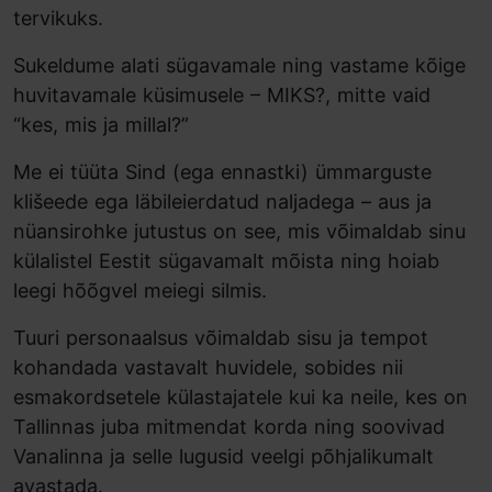
tervikuks.
Sukeldume alati sügavamale ning vastame kõige
huvitavamale küsimusele – MIKS?, mitte vaid
“kes, mis ja millal?”
Me ei tüüta Sind (ega ennastki) ümmarguste
klišeede ega läbileierdatud naljadega – aus ja
nüansirohke jutustus on see, mis võimaldab sinu
külalistel Eestit sügavamalt mõista ning hoiab
leegi hõõgvel meiegi silmis.
Tuuri personaalsus võimaldab sisu ja tempot
kohandada vastavalt huvidele, sobides nii
esmakordsetele külastajatele kui ka neile, kes on
Tallinnas juba mitmendat korda ning soovivad
Vanalinna ja selle lugusid veelgi põhjalikumalt
avastada.