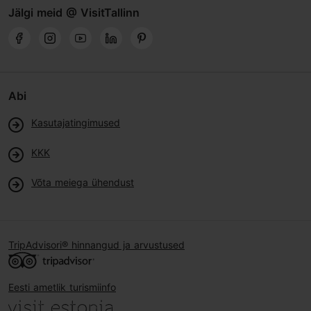
Jälgi meid @ VisitTallinn
Abi
Kasutajatingimused
KKK
Võta meiega ühendust
TripAdvisori® hinnangud ja arvustused
Eesti ametlik turismiinfo