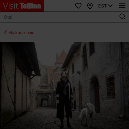
EST
Lemmikud
Kaart
Ekskursioonid