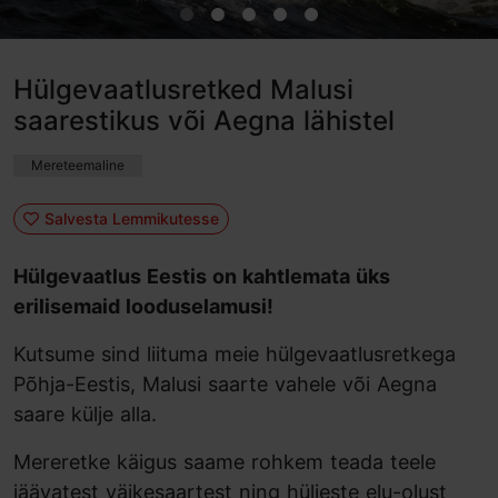
Hülgevaatlusretked Malusi
saarestikus või Aegna lähistel
Mereteemaline
Salvesta Lemmikutesse
Hülgevaatlus Eestis on kahtlemata üks
erilisemaid looduselamusi!
Kutsume sind liituma meie hülgevaatlusretkega
Põhja-Eestis, Malusi saarte vahele või Aegna
saare külje alla.
Mereretke käigus saame rohkem teada teele
jäävatest väikesaartest ning hüljeste elu-olust