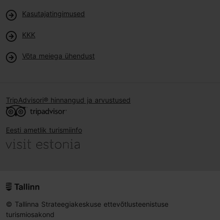
Kasutajatingimused
KKK
Võta meiega ühendust
TripAdvisori® hinnangud ja arvustused
Eesti ametlik turismiinfo
© Tallinna Strateegiakeskuse ettevõtlusteenistuse
turismiosakond