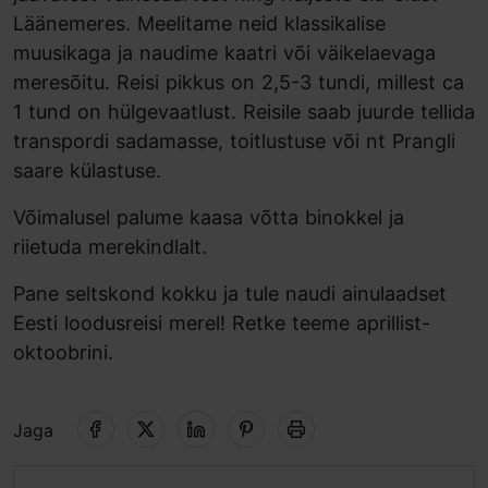
Läänemeres. Meelitame neid klassikalise
muusikaga ja naudime kaatri või väikelaevaga
meresõitu. Reisi pikkus on 2,5-3 tundi, millest ca
1 tund on hülgevaatlust. Reisile saab juurde tellida
transpordi sadamasse, toitlustuse või nt Prangli
saare külastuse.
Võimalusel palume kaasa võtta binokkel ja
riietuda merekindlalt.
Pane seltskond kokku ja tule naudi ainulaadset
Eesti loodusreisi merel! Retke teeme aprillist-
oktoobrini.
Jaga