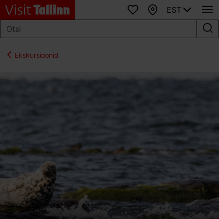
EST
Lemmikud
Kaart
Ekskursioonid