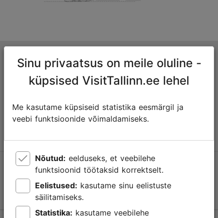
Tallinna turismiinfokeskus
Sinu privaatsus on meile oluline -
Niguliste 2, 10146 Tallinn, Eesti
küpsised VisitTallinn.ee lehel
+372 645 7777
Me kasutame küpsiseid statistika eesmärgil ja
veebi funktsioonide võimaldamiseks.
info@visittallinn.ee
Nõutud:
eelduseks, et veebilehe
Jälgi meid @ VisitTallinn
funktsioonid töötaksid korrektselt.
Eelistused:
kasutame sinu eelistuste
säilitamiseks.
Statistika:
kasutame veebilehe