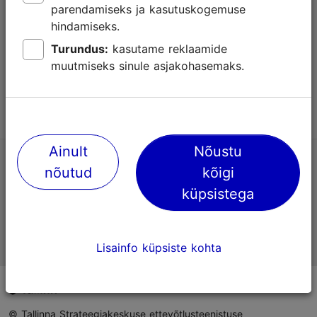
parendamiseks ja kasutuskogemuse
Abi
hindamiseks.
Kasutajatingimused
Turundus:
kasutame reklaamide
muutmiseks sinule asjakohasemaks.
KKK
Võta meiega ühendust
Ainult
Nõustu
TripAdvisori® hinnangud ja arvustused
nõutud
kõigi
küpsistega
Eesti ametlik turismiinfo
Lisainfo küpsiste kohta
© Tallinna Strateegiakeskuse ettevõtlusteenistuse