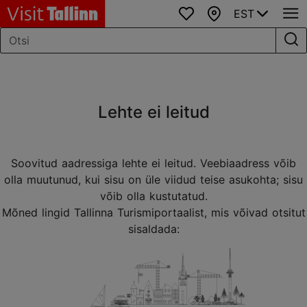
EST
Lemmikud
Kaart
Lehte ei leitud
Soovitud aadressiga lehte ei leitud. Veebiaadress võib
olla muutunud, kui sisu on üle viidud teise asukohta; sisu
võib olla kustutatud.
Mõned lingid Tallinna Turismiportaalist, mis võivad otsitut
sisaldada: