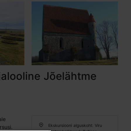
ajalooline Jõelähtme
ale
Ekskursiooni alguskoht: Viru
susi.