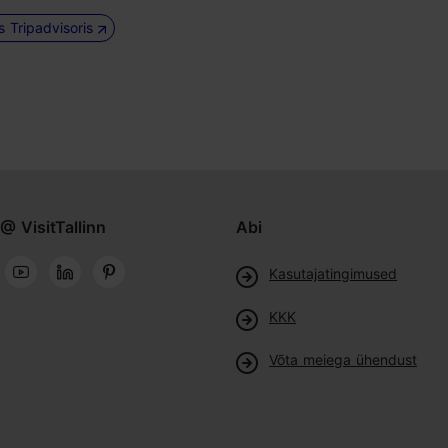
us Tripadvisoris
@ VisitTallinn
Abi
Kasutajatingimused
KKK
Võta meiega ühendust