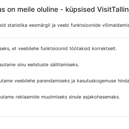
Rebala kivikirstkalmeid ja Eesti suurimat hüdroelektr
s on meile oluline - küpsised VisitTallin
s on meile oluline - küpsised VisitTallin
egse elurajooni. Lõunasöök korraldatakse kohalikus 
aist toitu.
d statistika eesmärgil ja veebi funktsioonide võimaldami
d statistika eesmärgil ja veebi funktsioonide võimaldami
 transporti ja sissepääsu Rebala muuseumisse (ainult 
seks, et veebilehe funktsioonid töötaksid korrektselt.
seks, et veebilehe funktsioonid töötaksid korrektselt.
sutame sinu eelistuste säilitamiseks.
sutame sinu eelistuste säilitamiseks.
utame veebilehe parendamiseks ja kasutuskogemuse hinda
utame veebilehe parendamiseks ja kasutuskogemuse hinda
d ja arvustused
utame reklaamide muutmiseks sinule asjakohasemaks.
utame reklaamide muutmiseks sinule asjakohasemaks.
ngul
 and meeting the dogs. Friendly, informative a