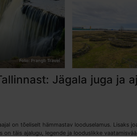
Foto: Prangli Travel
llinnast: Jägala juga ja 
aajal on tõeliselt hämmastav looduselamus. Lisaks jo
on täis ajalugu, legende ja looduslikke vaatamisväär