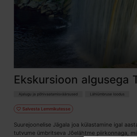
Ekskursioon algusega Ta
Ajalugu ja põhivaatamisväärsused
Lähiümbruse loodus
Salvesta Lemmikutesse
Suurejoonelise Jägala joa külastamine igal aast
tutvume ümbritseva Jõelähtme piirkonnaga, mis 