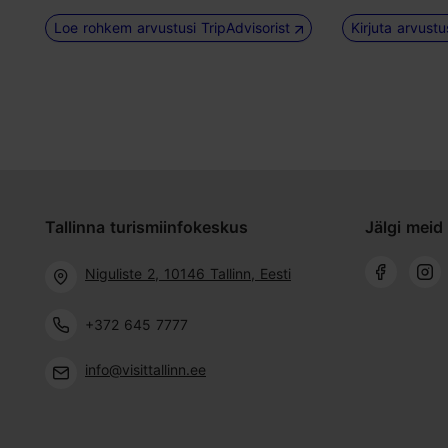
Loe rohkem arvustusi TripAdvisorist
Kirjuta arvust
Tallinna turismiinfokeskus
Jälgi meid 
Niguliste 2, 10146 Tallinn, Eesti
+372 645 7777
info@visittallinn.ee