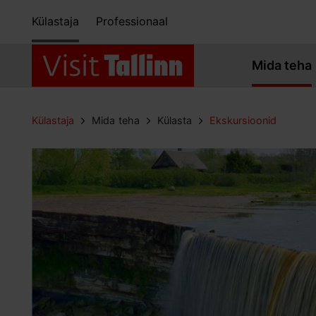
Külastaja
Professionaal
Mida teha
Külastaja
Mida teha
Külasta
Ekskursioonid