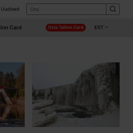
Uudised
linn Card
EST
Osta Tallinn Card