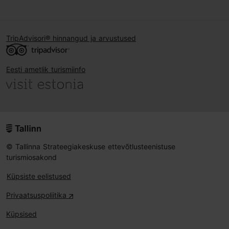
TripAdvisori® hinnangud ja arvustused
Eesti ametlik turismiinfo
© Tallinna Strateegiakeskuse ettevõtlusteenistuse
turismiosakond
Küpsiste eelistused
Privaatsuspoliitika
Küpsised