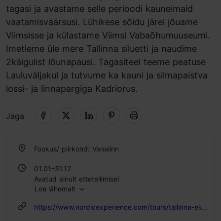
tagasi ja avastame selle perioodi kauneimaid
vaatamisväärsusi. Lühikese sõidu järel jõuame
Viimsisse ja külastame Viimsi Vabaõhumuuseumi.
Imetleme üle mere Tallinna siluetti ja naudime
2käigulist lõunapausi. Tagasiteel teeme peatuse
Lauluväljakul ja tutvume ka kauni ja silmapaistva
lossi- ja linnapargiga Kadriorus.
Jaga
Fookus/ piirkond: Vanalinn
01.01–31.12
Avatud ainult ettetellimisel
Loe lähemalt
Avatud ainult ettetellimisel
https://www.nordicexperience.com/tours/tallinna-ekskursioonid/tallinna-bussiekskursioon-ja-keskaegne-vanalinn-koos-mereaarse-lounasoogiga/?lang=et