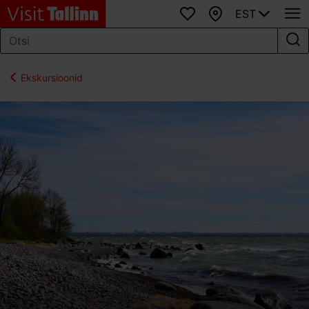
EST
Lemmikud
Kaart
Ekskursioonid