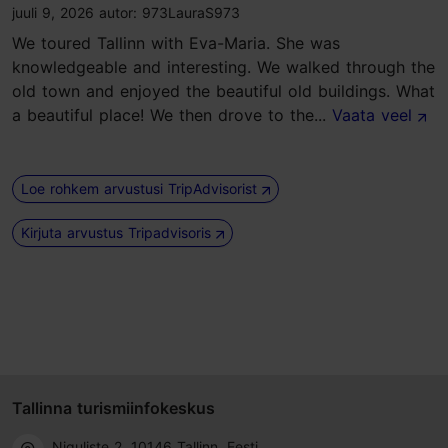
juuli 9, 2026
autor:
973LauraS973
We toured Tallinn with Eva-Maria. She was
knowledgeable and interesting. We walked through the
old town and enjoyed the beautiful old buildings. What
a beautiful place! We then drove to the...
Vaata veel
Loe rohkem arvustusi TripAdvisorist
Kirjuta arvustus Tripadvisoris
Tallinna turismiinfokeskus
Niguliste 2, 10146 Tallinn, Eesti