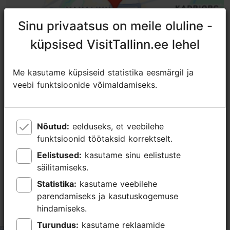
Sinu privaatsus on meile oluline -
Sinu privaatsus on meile oluline -
küpsised VisitTallinn.ee lehel
küpsised VisitTallinn.ee lehel
Me kasutame küpsiseid statistika eesmärgil ja
Me kasutame küpsiseid statistika eesmärgil ja
veebi funktsioonide võimaldamiseks.
veebi funktsioonide võimaldamiseks.
TripAdvisori® hinnangud ja
Nõutud:
Nõutud:
eelduseks, et veebilehe
eelduseks, et veebilehe
arvustused
funktsioonid töötaksid korrektselt.
funktsioonid töötaksid korrektselt.
Eelistused:
Eelistused:
kasutame sinu eelistuste
kasutame sinu eelistuste
tripadvisor rating 5.0 of 5
säilitamiseks.
säilitamiseks.
Statistika:
Statistika:
kasutame veebilehe
kasutame veebilehe
põhineb
375 hinnangul
parendamiseks ja kasutuskogemuse
parendamiseks ja kasutuskogemuse
hindamiseks.
hindamiseks.
Great experience
Turundus:
Turundus:
kasutame reklaamide
kasutame reklaamide