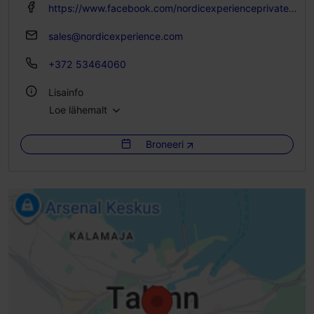
https://www.facebook.com/nordicexperienceprivatetours
sales@nordicexperience.com
+372 53464060
Lisainfo
Loe lähemalt
Keeled: inglise, soome, vene, saksa, hispaania, eesti
Broneeri
Kasutatavad liikumisviisid: jalgsi, bussiga
Grupp maksimaalselt: 25
Broneerimiskohustus
Fookus/ piirkond: Vanalinn