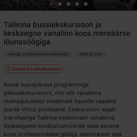
Tallinna bussiekskursioon ja
keskaegne vanalinn koos mereäärse
lõunasöögiga
Ajalugu ja põhivaatamisväärsused
Söök ja jook
Salvesta Lemmikutesse
Naudi suurepärase programmiga
päevaekskursiooni, mis viib vanalinna
muinasjutulisest maailmast kaunite vaadete
juurde Viimsi poolsaarel. Ekskursioon algab
transfeeriga Tallinna kesklinnast vanalinna.
Keskaegsete kindlustusmüüride sees astume
koos professionaalse giidiga sammukese ajas