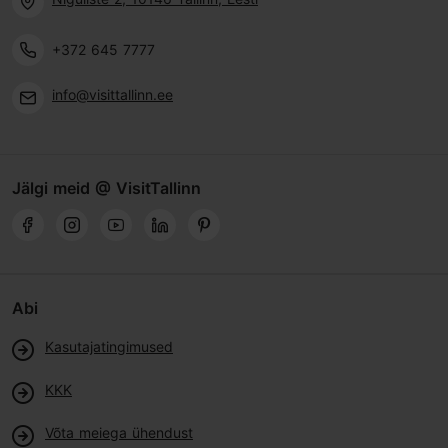
+372 645 7777
info@visittallinn.ee
Jälgi meid @ VisitTallinn
Abi
Kasutajatingimused
KKK
Võta meiega ühendust