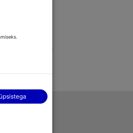
miseks.
üpsistega