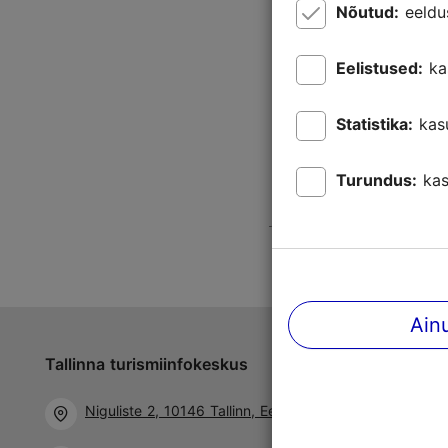
Nõutud:
eeldu
Eelistused:
ka
Statistika:
kas
Turundus:
kas
Ain
Tallinna turismiinfokeskus
Jälgi meid 
Niguliste 2, 10146 Tallinn, Eesti