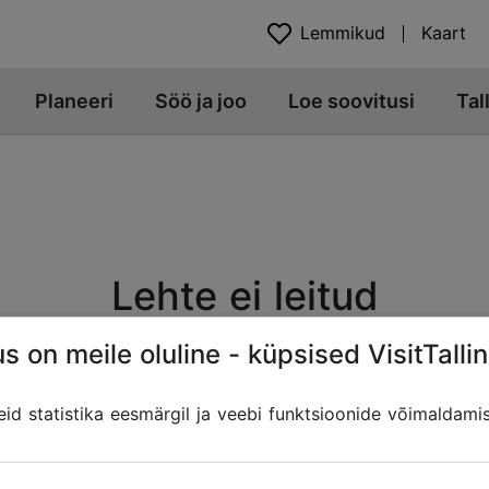
Lemmikud
Kaart
Planeeri
Söö ja joo
Loe soovitusi
Tal
Lehte ei leitud
s on meile oluline - küpsised VisitTallin
Veebiaadress võib olla muutunud, kui sisu on üle viidud teis
 lingid Tallinna Turismiportaalist, mis võivad otsitut sisa
d statistika eesmärgil ja veebi funktsioonide võimaldami