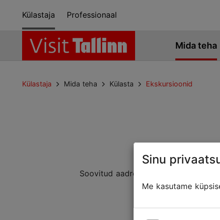
Külastaja
Professionaal
Mida teha
Külastaja
Mida teha
Külasta
Ekskursioonid
Sinu privaatsu
Soovitud aadressiga lehte ei leitud. 
Mõned
Me kasutame küpsisei