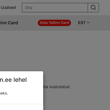
Uudised
linn Card
EST
Osta Tallinn Card
n.ee lehel
e asukohta; sisu võib olla kustutatud.
ldada:
seks.