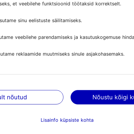
seks, et veebilehe funktsioonid töötaksid korrektselt.
sutame sinu eelistuste säilitamiseks.
utame veebilehe parendamiseks ja kasutuskogemuse hinda
utame reklaamide muutmiseks sinule asjakohasemaks.
ult nõutud
Nõustu kõigi k
@ VisitTallinn
Abi
Lisainfo küpsiste kohta
Kasutajatingimused